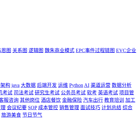
韦恩图
关系图
逻辑图
魏朱商业模式
EPC事件过程链图
EVC企业
架构
java
大数据
后端开发
运维
Python
AI
渠道运营
数据分析
机考试
司法考试
研究生考试
公务员考试
软考
英语考试
项目管
客服咨询
其他岗位
酒店餐饮
金融保险
汽车出行
教育培训
加工
管理
会议纪要
SOP
成本管控
销售管理
面试技巧
计划总结
综合
旅游美食
节日节气