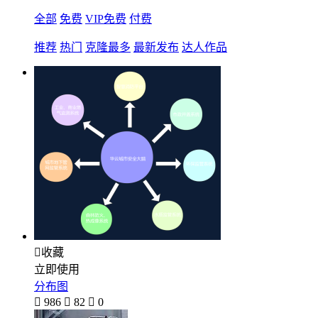
全部
免费
VIP免费
付费
推荐
热门
克隆最多
最新发布
达人作品

收藏
立即使用
分布图

986

82

0