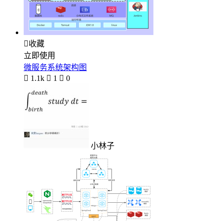

收藏
立即使用
微服务系统架构图

1.1k

1

0
小林子