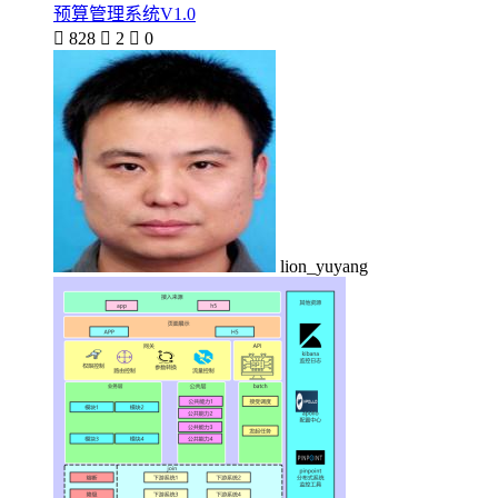
预算管理系统V1.0

828

2

0
lion_yuyang