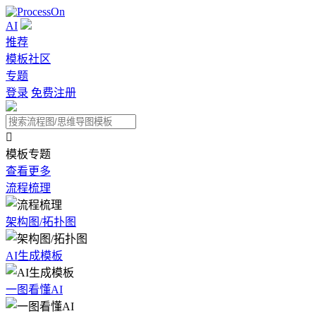
AI
推荐
模板社区
专题
登录
免费注册

模板专题
查看更多
流程梳理
架构图/拓扑图
AI生成模板
一图看懂AI