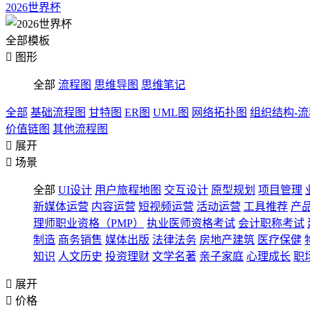
2026世界杯
全部模板

图形
全部
流程图
思维导图
思维笔记
全部
基础流程图
甘特图
ER图
UML图
网络拓扑图
组织结构-
价值链图
其他流程图

展开

场景
全部
UI设计
用户旅程地图
交互设计
原型规划
项目管理
新媒体运营
内容运营
短视频运营
活动运营
工具推荐
产
理师职业资格（PMP）
执业医师资格考试
会计职称考试
制造
商务销售
媒体出版
法律法务
房地产建筑
医疗保健
知识
人文历史
投资理财
文学名著
亲子家庭
心理成长
职

展开

价格