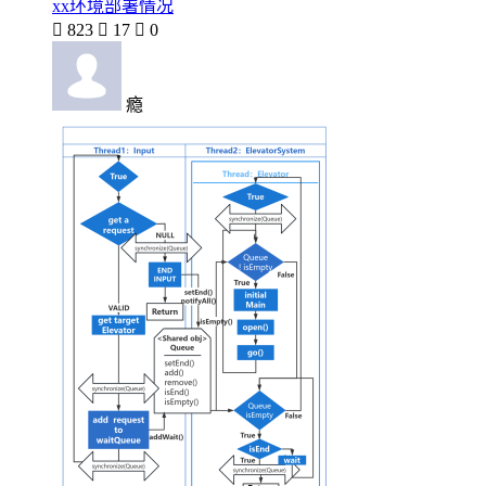
xx环境部署情况

823

17

0
瘾