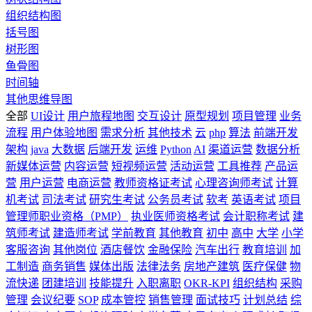
组织结构图
括号图
树形图
鱼骨图
时间轴
其他思维导图
全部
UI设计
用户旅程地图
交互设计
原型规划
项目管理
业务
流程
用户体验地图
需求分析
其他技术
云
php
算法
前端开发
架构
java
大数据
后端开发
运维
Python
AI
渠道运营
数据分析
新媒体运营
内容运营
短视频运营
活动运营
工具推荐
产品运
营
用户运营
电商运营
教师资格证考试
心理咨询师考试
计算
机考试
司法考试
研究生考试
公务员考试
软考
英语考试
项目
管理师职业资格（PMP）
执业医师资格考试
会计职称考试
建
筑师考试
建造师考试
学前教育
其他教育
初中
高中
大学
小学
客服咨询
其他岗位
酒店餐饮
金融保险
汽车出行
教育培训
加
工制造
商务销售
媒体出版
法律法务
房地产建筑
医疗保健
物
流快递
团建培训
技能提升
入职离职
OKR-KPI
组织结构
采购
管理
会议纪要
SOP
成本管控
销售管理
面试技巧
计划总结
综