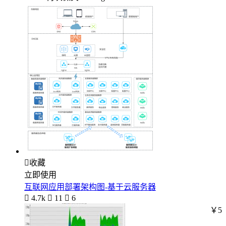

收藏
立即使用
互联网应用部署架构图-基于云服务器

4.7k

11

6
￥5