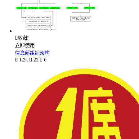

收藏
立即使用
信息部组织架构

1.2k

22

0