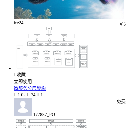
ice24
￥5

收藏
立即使用
微服务分层架构

1.0k

74

1
免费
177887_PO