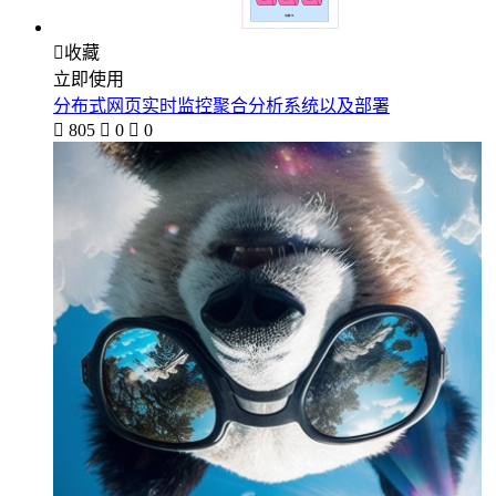

收藏
立即使用
分布式网页实时监控聚合分析系统以及部署

805

0

0