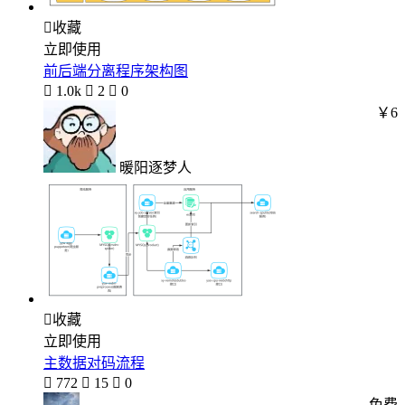

收藏
立即使用
前后端分离程序架构图

1.0k

2

0
￥6
暖阳逐梦人

收藏
立即使用
主数据对码流程

772

15

0
免费