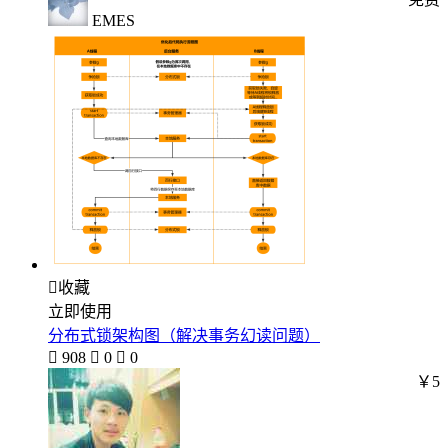
EMES

收藏
立即使用
分布式锁架构图（解决事务幻读问题）

908

0

0
￥5