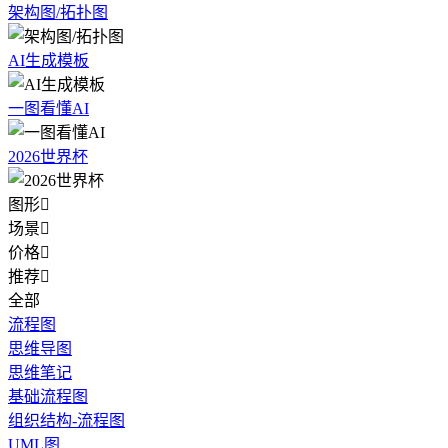
架构图/拓扑图
AI生成模板
一图看懂AI
2026世界杯
图形

场景

价格

推荐

全部
流程图
思维导图
思维笔记
基础流程图
组织结构-流程图
UML图