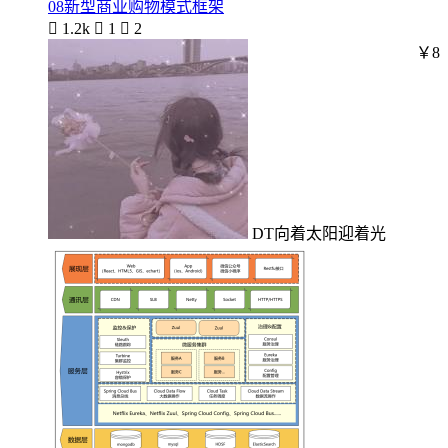
08新型商业购物模式框架

1.2k

1

2
￥8
DT向着太阳迎着光