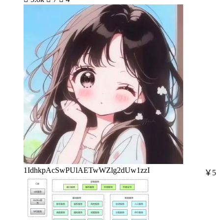
1IdhkpAcSwPUlAETwWZlg2dUw1zzI
￥5