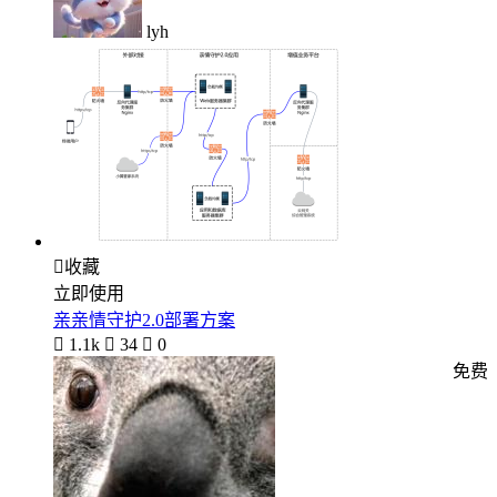
lyh

收藏
立即使用
亲亲情守护2.0部署方案

1.1k

34

0
免费