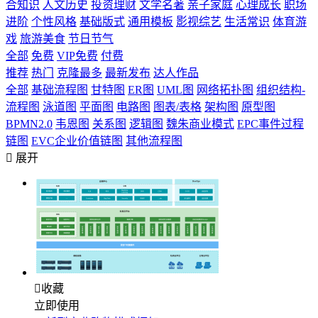
合知识
人文历史
投资理财
文学名著
亲子家庭
心理成长
职场
进阶
个性风格
基础版式
通用模板
影视综艺
生活常识
体育游
戏
旅游美食
节日节气
全部
免费
VIP免费
付费
推荐
热门
克隆最多
最新发布
达人作品
全部
基础流程图
甘特图
ER图
UML图
网络拓扑图
组织结构-
流程图
泳道图
平面图
电路图
图表/表格
架构图
原型图
BPMN2.0
韦恩图
关系图
逻辑图
魏朱商业模式
EPC事件过程
链图
EVC企业价值链图
其他流程图

展开

收藏
立即使用