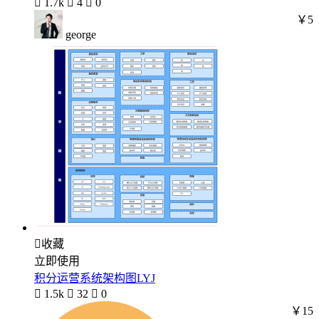

1.7k

4

0
￥5
george

收藏
立即使用
积分运营系统架构图LYJ

1.5k

32

0
￥15