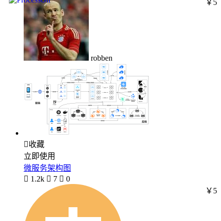
￥5
robben

收藏
立即使用
微服务架构图

1.2k

7

0
￥5