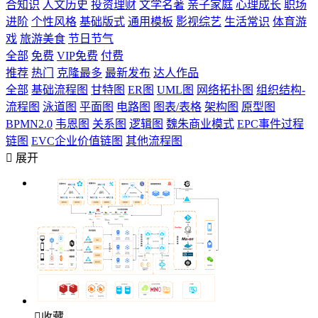
合知识
人文历史
投资理财
文学名著
亲子家庭
心理成长
职场
进阶
个性风格
基础版式
通用模板
影视综艺
生活常识
体育游
戏
旅游美食
节日节气
全部
免费
VIP免费
付费
推荐
热门
克隆最多
最新发布
达人作品
全部
基础流程图
甘特图
ER图
UML图
网络拓扑图
组织结构-
流程图
泳道图
平面图
电路图
图表/表格
架构图
原型图
BPMN2.0
韦恩图
关系图
逻辑图
魏朱商业模式
EPC事件过程
链图
EVC企业价值链图
其他流程图

展开

收藏