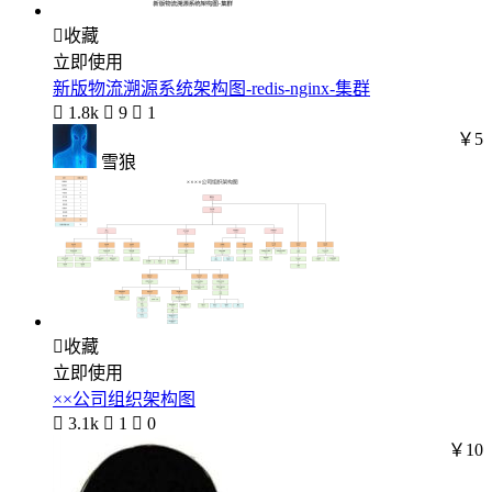

收藏
立即使用
新版物流溯源系统架构图-redis-nginx-集群

1.8k

9

1
￥5
雪狼

收藏
立即使用
××公司组织架构图

3.1k

1

0
￥10