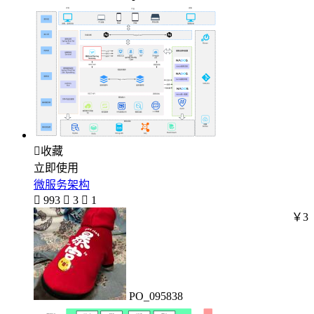

收藏
立即使用
微服务架构

993

3

1
￥3
PO_095838