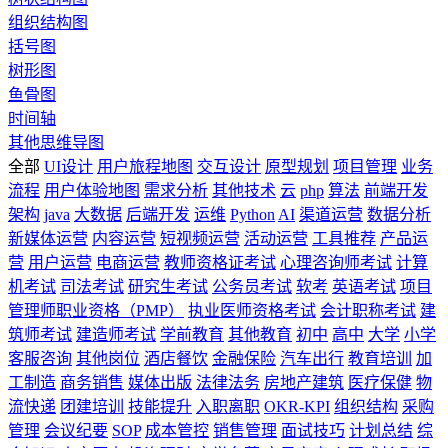
组织结构图
括号图
树形图
鱼骨图
时间轴
其他思维导图
全部
UI设计
用户旅程地图
交互设计
原型规划
项目管理
业务
流程
用户体验地图
需求分析
其他技术
云
php
算法
前端开发
架构
java
大数据
后端开发
运维
Python
AI
渠道运营
数据分析
新媒体运营
内容运营
短视频运营
活动运营
工具推荐
产品运
营
用户运营
电商运营
教师资格证考试
心理咨询师考试
计算
机考试
司法考试
研究生考试
公务员考试
软考
英语考试
项目
管理师职业资格（PMP）
执业医师资格考试
会计职称考试
建
筑师考试
建造师考试
学前教育
其他教育
初中
高中
大学
小学
客服咨询
其他岗位
酒店餐饮
金融保险
汽车出行
教育培训
加
工制造
商务销售
媒体出版
法律法务
房地产建筑
医疗保健
物
流快递
团建培训
技能提升
入职离职
OKR-KPI
组织结构
采购
管理
会议纪要
SOP
成本管控
销售管理
面试技巧
计划总结
综