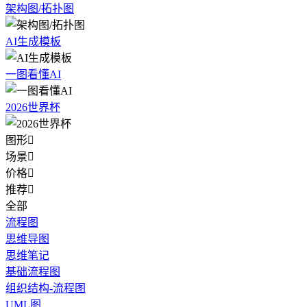
架构图/拓扑图
AI生成模板
一图看懂AI
2026世界杯
图形

场景

价格

推荐

全部
流程图
思维导图
思维笔记
基础流程图
组织结构-流程图
UML图