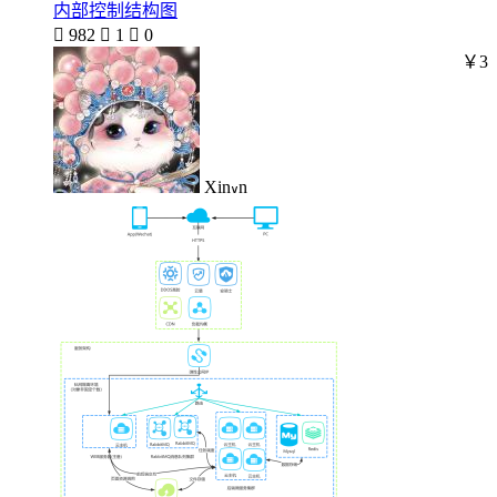
内部控制结构图

982

1

0
￥3
Xin៴n