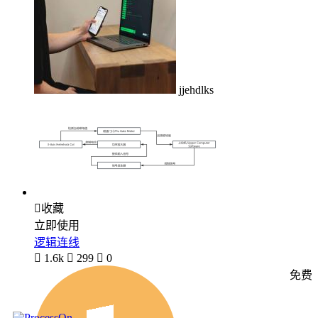
jjehdlks

收藏
立即使用
逻辑连线

1.6k

299

0
免费