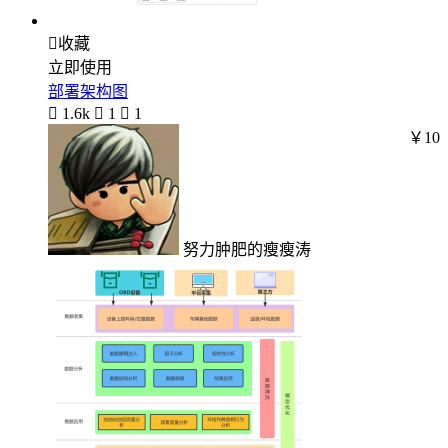

收藏
立即使用
部署架构图

1.6k

1

1
￥10
努力肿肥的瘦瘦涛