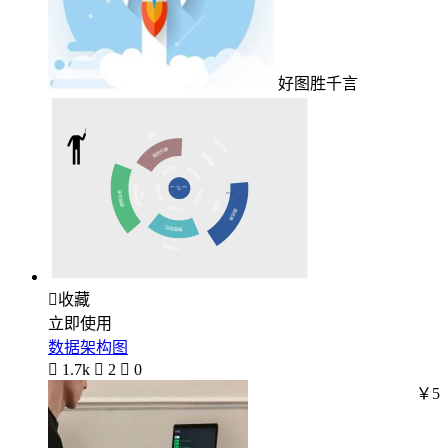
好图胜千言

收藏
立即使用
数据架构图

1.7k

2

0
￥5