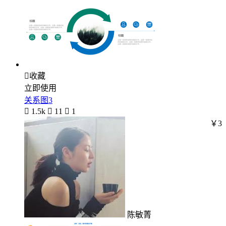

收藏
立即使用
关系图3

1.5k

11

1
￥3
陈敏菁