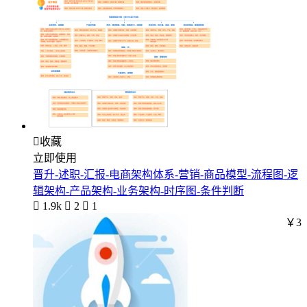

收藏
立即使用
晋升-述职-汇报-电商架构体系-营销-商品模型-流程图-逻
辑架构-产品架构-业务架构-时序图-条件判断

1.9k

2

1
￥3