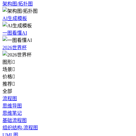
架构图/拓扑图
AI生成模板
一图看懂AI
2026世界杯
图形

场景

价格

推荐

全部
流程图
思维导图
思维笔记
基础流程图
组织结构-流程图
UML图