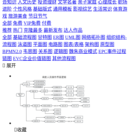
合知识
人文历史
投资理财
文学名著
亲子家庭
心理成长
职场
进阶
个性风格
基础版式
通用模板
影视综艺
生活常识
体育游
戏
旅游美食
节日节气
全部
免费
VIP免费
付费
推荐
热门
克隆最多
最新发布
达人作品
全部
基础流程图
甘特图
ER图
UML图
网络拓扑图
组织结构-
流程图
泳道图
平面图
电路图
图表/表格
架构图
原型图
BPMN2.0
韦恩图
关系图
逻辑图
魏朱商业模式
EPC事件过程
链图
EVC企业价值链图
其他流程图

展开

收藏