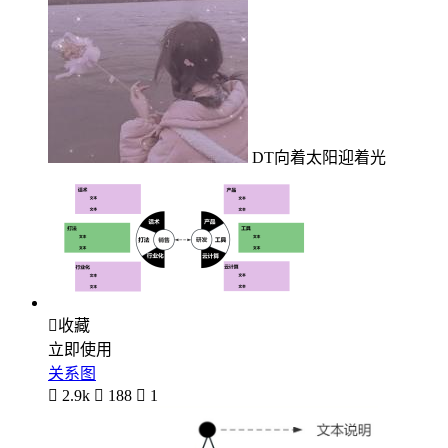
DT向着太阳迎着光

收藏
立即使用
关系图

2.9k

188

1