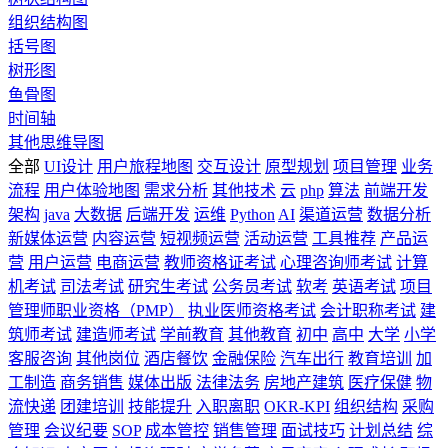
组织结构图
括号图
树形图
鱼骨图
时间轴
其他思维导图
全部
UI设计
用户旅程地图
交互设计
原型规划
项目管理
业务
流程
用户体验地图
需求分析
其他技术
云
php
算法
前端开发
架构
java
大数据
后端开发
运维
Python
AI
渠道运营
数据分析
新媒体运营
内容运营
短视频运营
活动运营
工具推荐
产品运
营
用户运营
电商运营
教师资格证考试
心理咨询师考试
计算
机考试
司法考试
研究生考试
公务员考试
软考
英语考试
项目
管理师职业资格（PMP）
执业医师资格考试
会计职称考试
建
筑师考试
建造师考试
学前教育
其他教育
初中
高中
大学
小学
客服咨询
其他岗位
酒店餐饮
金融保险
汽车出行
教育培训
加
工制造
商务销售
媒体出版
法律法务
房地产建筑
医疗保健
物
流快递
团建培训
技能提升
入职离职
OKR-KPI
组织结构
采购
管理
会议纪要
SOP
成本管控
销售管理
面试技巧
计划总结
综