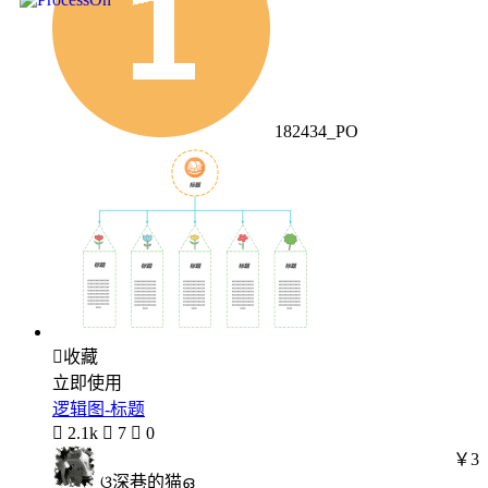
182434_PO

收藏
立即使用
逻辑图-标题

2.1k

7

0
￥3
ଓ深巷的猫ഒ