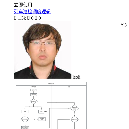
立即使用
列车巡检调度逻辑

1.3k

0

0
￥3
leoli