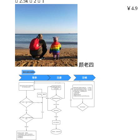

2.5k

2

1
￥4.9
颜老四