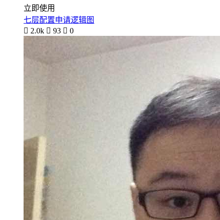
立即使用
七层配置申请逻辑图

2.0k

93

0