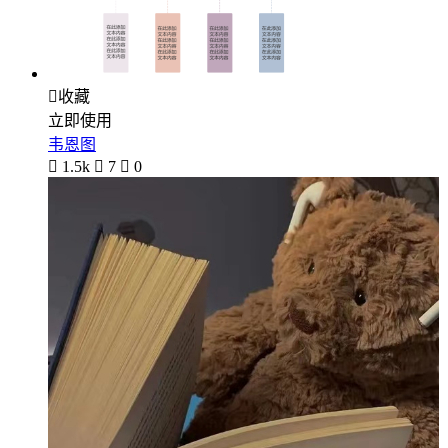

收藏
立即使用
韦恩图

1.5k

7

0