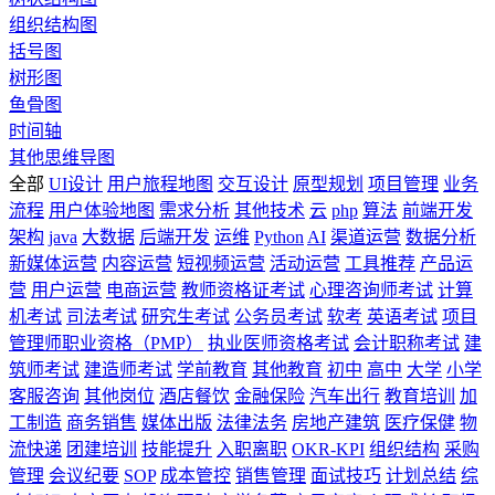
组织结构图
括号图
树形图
鱼骨图
时间轴
其他思维导图
全部
UI设计
用户旅程地图
交互设计
原型规划
项目管理
业务
流程
用户体验地图
需求分析
其他技术
云
php
算法
前端开发
架构
java
大数据
后端开发
运维
Python
AI
渠道运营
数据分析
新媒体运营
内容运营
短视频运营
活动运营
工具推荐
产品运
营
用户运营
电商运营
教师资格证考试
心理咨询师考试
计算
机考试
司法考试
研究生考试
公务员考试
软考
英语考试
项目
管理师职业资格（PMP）
执业医师资格考试
会计职称考试
建
筑师考试
建造师考试
学前教育
其他教育
初中
高中
大学
小学
客服咨询
其他岗位
酒店餐饮
金融保险
汽车出行
教育培训
加
工制造
商务销售
媒体出版
法律法务
房地产建筑
医疗保健
物
流快递
团建培训
技能提升
入职离职
OKR-KPI
组织结构
采购
管理
会议纪要
SOP
成本管控
销售管理
面试技巧
计划总结
综