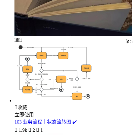
lilili
￥5

收藏
立即使用
103 业务流程｜状态流转图 ✔️

1.9k

2

1