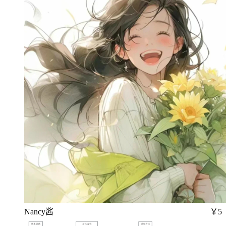
Nancy酱
￥5