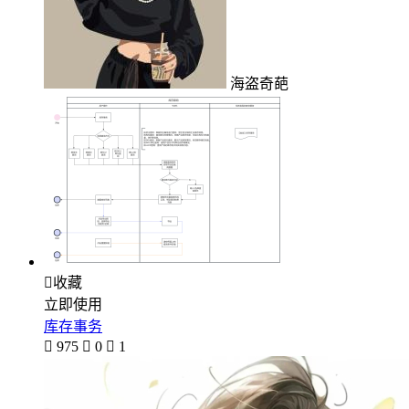
海盗奇葩

收藏
立即使用
库存事务

975

0

1