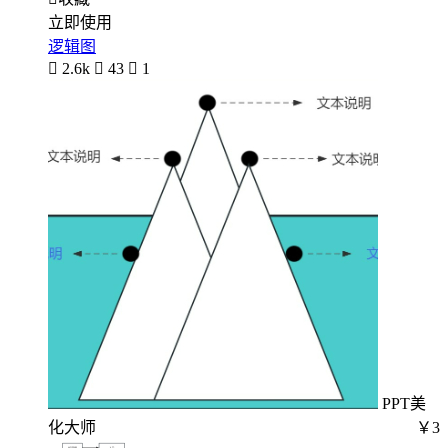
立即使用
逻辑图

2.6k

43

1
PPT美
化大师
￥3