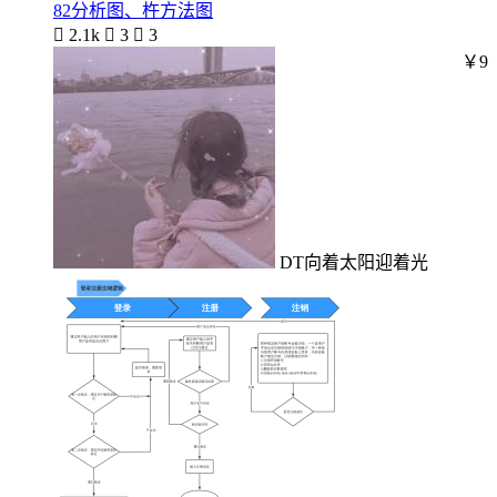
82分析图、杵方法图

2.1k

3

3
￥9
DT向着太阳迎着光