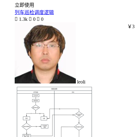
立即使用
列车巡检调度逻辑

1.3k

0

0
￥3
leoli