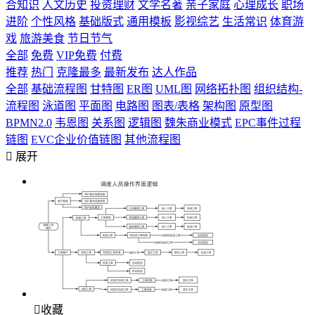
合知识
人文历史
投资理财
文学名著
亲子家庭
心理成长
职场
进阶
个性风格
基础版式
通用模板
影视综艺
生活常识
体育游
戏
旅游美食
节日节气
全部
免费
VIP免费
付费
推荐
热门
克隆最多
最新发布
达人作品
全部
基础流程图
甘特图
ER图
UML图
网络拓扑图
组织结构-
流程图
泳道图
平面图
电路图
图表/表格
架构图
原型图
BPMN2.0
韦恩图
关系图
逻辑图
魏朱商业模式
EPC事件过程
链图
EVC企业价值链图
其他流程图

展开

收藏