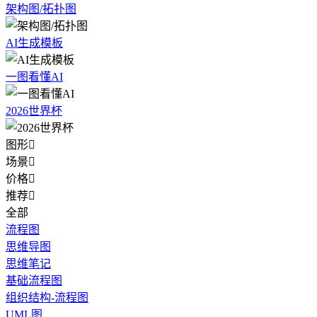
架构图/拓扑图
AI生成模板
一图看懂AI
2026世界杯
图形

场景

价格

推荐

全部
流程图
思维导图
思维笔记
基础流程图
组织结构-流程图
UML图