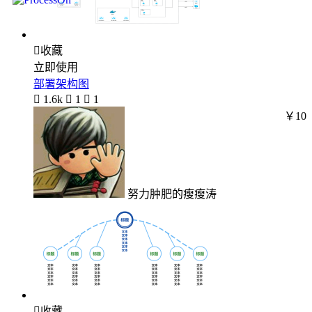

收藏
立即使用
部署架构图

1.6k

1

1
￥10
努力肿肥的瘦瘦涛

收藏