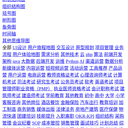
组织结构图
括号图
树形图
鱼骨图
时间轴
其他思维导图
全部
UI设计
用户旅程地图
交互设计
原型规划
项目管理
业务
流程
用户体验地图
需求分析
其他技术
云
php
算法
前端开发
架构
java
大数据
后端开发
运维
Python
AI
渠道运营
数据分析
新媒体运营
内容运营
短视频运营
活动运营
工具推荐
产品运
营
用户运营
电商运营
教师资格证考试
心理咨询师考试
计算
机考试
司法考试
研究生考试
公务员考试
软考
英语考试
项目
管理师职业资格（PMP）
执业医师资格考试
会计职称考试
建
筑师考试
建造师考试
学前教育
其他教育
初中
高中
大学
小学
客服咨询
其他岗位
酒店餐饮
金融保险
汽车出行
教育培训
加
工制造
商务销售
媒体出版
法律法务
房地产建筑
医疗保健
物
流快递
团建培训
技能提升
入职离职
OKR-KPI
组织结构
采购
管理
会议纪要
SOP
成本管控
销售管理
面试技巧
计划总结
综