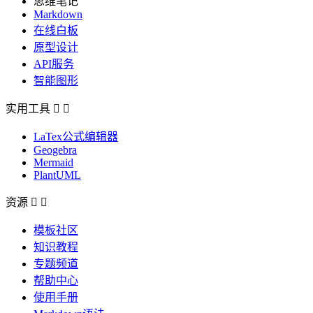
思维笔记
Markdown
在线白板
原型设计
API服务
智能图形
实用工具


LaTex公式编辑器
Geogebra
Mermaid
PlantUML
资源


模板社区
知识教程
专题频道
帮助中心
使用手册