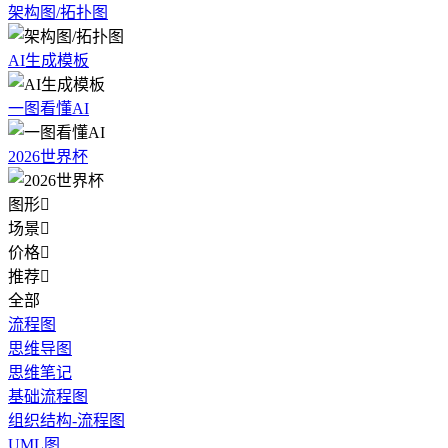
架构图/拓扑图
AI生成模板
一图看懂AI
2026世界杯
图形

场景

价格

推荐

全部
流程图
思维导图
思维笔记
基础流程图
组织结构-流程图
UML图