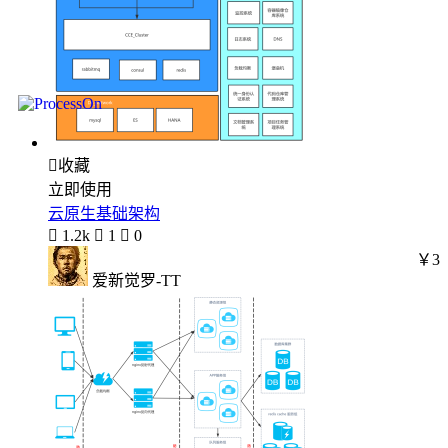

收藏
立即使用
云原生基础架构

1.2k

1

0
￥3
爱新觉罗-TT