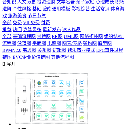
合知识
人文历史
投资理财
文学名著
亲子家庭
心理成长
职场
进阶
个性风格
基础版式
通用模板
影视综艺
生活常识
体育游
戏
旅游美食
节日节气
全部
免费
VIP免费
付费
推荐
热门
克隆最多
最新发布
达人作品
全部
基础流程图
甘特图
ER图
UML图
网络拓扑图
组织结构-
流程图
泳道图
平面图
电路图
图表/表格
架构图
原型图
BPMN2.0
韦恩图
关系图
逻辑图
魏朱商业模式
EPC事件过程
链图
EVC企业价值链图
其他流程图

展开