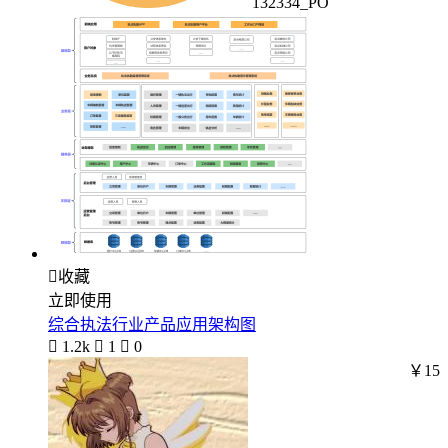
132334_PO

收藏
立即使用
综合执法行业产品应用架构图

1.2k

1

0
￥15