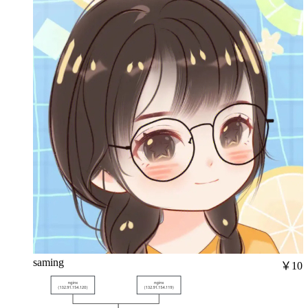
saming
￥10