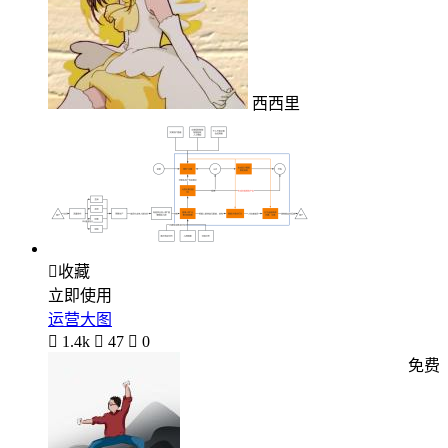
西西里

收藏
立即使用
运营大图

1.4k

47

0
免费