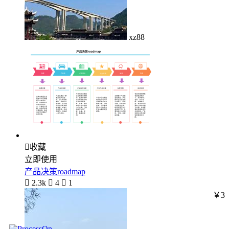
xz88

收藏
立即使用
产品决策roadmap

2.3k

4

1
￥3