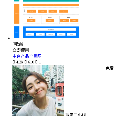

收藏
立即使用
中台产品全景图

4.2k

610

1
免费
覃家二小姐