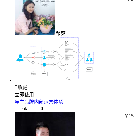
邹爽

收藏
立即使用
雇主品牌内部运营体系

1.6k

1

0
￥15