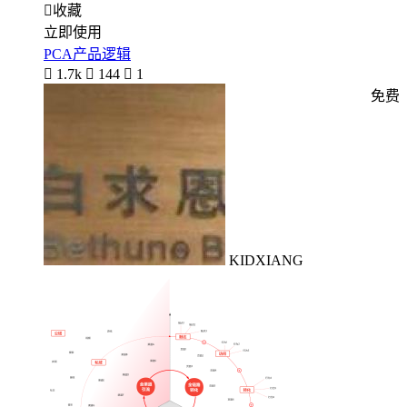

收藏
立即使用
PCA产品逻辑

1.7k

144

1
免费
KIDXIANG