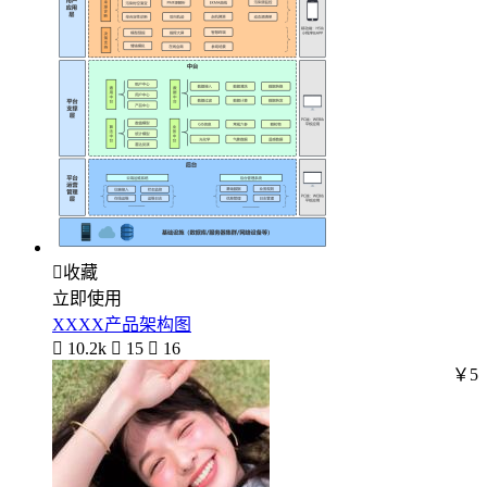

收藏
立即使用
XXXX产品架构图

10.2k

15

16
￥5