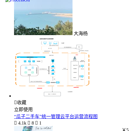
大海杨

收藏
立即使用
“瓜子二手车”统一管理云平台运营流程图

4.1k

8

1
￥5