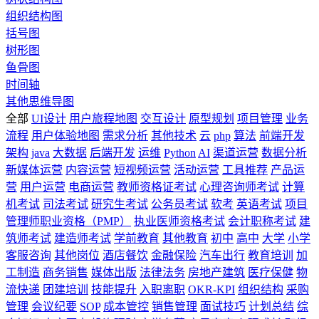
组织结构图
括号图
树形图
鱼骨图
时间轴
其他思维导图
全部
UI设计
用户旅程地图
交互设计
原型规划
项目管理
业务
流程
用户体验地图
需求分析
其他技术
云
php
算法
前端开发
架构
java
大数据
后端开发
运维
Python
AI
渠道运营
数据分析
新媒体运营
内容运营
短视频运营
活动运营
工具推荐
产品运
营
用户运营
电商运营
教师资格证考试
心理咨询师考试
计算
机考试
司法考试
研究生考试
公务员考试
软考
英语考试
项目
管理师职业资格（PMP）
执业医师资格考试
会计职称考试
建
筑师考试
建造师考试
学前教育
其他教育
初中
高中
大学
小学
客服咨询
其他岗位
酒店餐饮
金融保险
汽车出行
教育培训
加
工制造
商务销售
媒体出版
法律法务
房地产建筑
医疗保健
物
流快递
团建培训
技能提升
入职离职
OKR-KPI
组织结构
采购
管理
会议纪要
SOP
成本管控
销售管理
面试技巧
计划总结
综