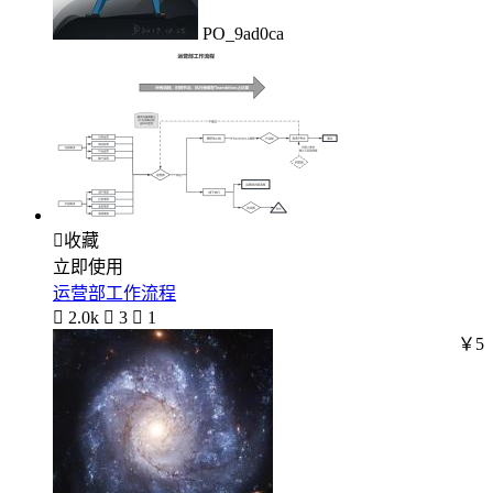
PO_9ad0ca

收藏
立即使用
运营部工作流程

2.0k

3

1
￥5