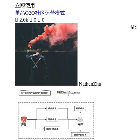
立即使用
单品O2O社区运营模式

2.0k

0

0
￥5
NathanZhu