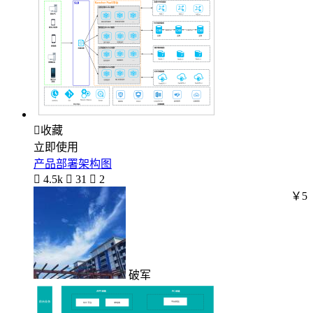

收藏
立即使用
产品部署架构图

4.5k

31

2
￥5
破军