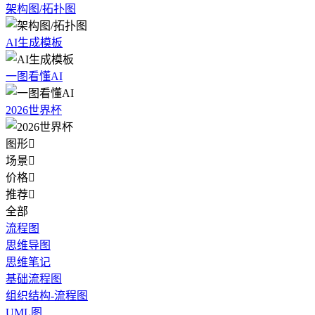
架构图/拓扑图
AI生成模板
一图看懂AI
2026世界杯
图形

场景

价格

推荐

全部
流程图
思维导图
思维笔记
基础流程图
组织结构-流程图
UML图