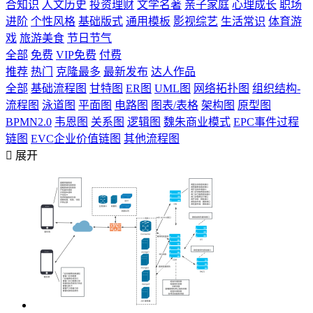
合知识
人文历史
投资理财
文学名著
亲子家庭
心理成长
职场
进阶
个性风格
基础版式
通用模板
影视综艺
生活常识
体育游
戏
旅游美食
节日节气
全部
免费
VIP免费
付费
推荐
热门
克隆最多
最新发布
达人作品
全部
基础流程图
甘特图
ER图
UML图
网络拓扑图
组织结构-
流程图
泳道图
平面图
电路图
图表/表格
架构图
原型图
BPMN2.0
韦恩图
关系图
逻辑图
魏朱商业模式
EPC事件过程
链图
EVC企业价值链图
其他流程图

展开