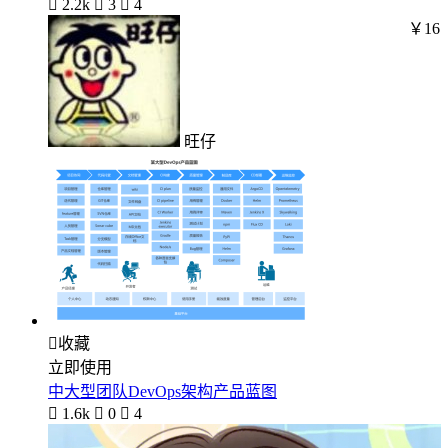

2.2k

3

4
￥16
旺仔

收藏
立即使用
中大型团队DevOps架构产品蓝图

1.6k

0

4