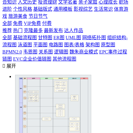
合知识
人文历史
投资理财
文学名著
亲子家庭
心理成长
职场
进阶
个性风格
基础版式
通用模板
影视综艺
生活常识
体育游
戏
旅游美食
节日节气
全部
免费
VIP免费
付费
推荐
热门
克隆最多
最新发布
达人作品
全部
基础流程图
甘特图
ER图
UML图
网络拓扑图
组织结构-
流程图
泳道图
平面图
电路图
图表/表格
架构图
原型图
BPMN2.0
韦恩图
关系图
逻辑图
魏朱商业模式
EPC事件过程
链图
EVC企业价值链图
其他流程图

展开