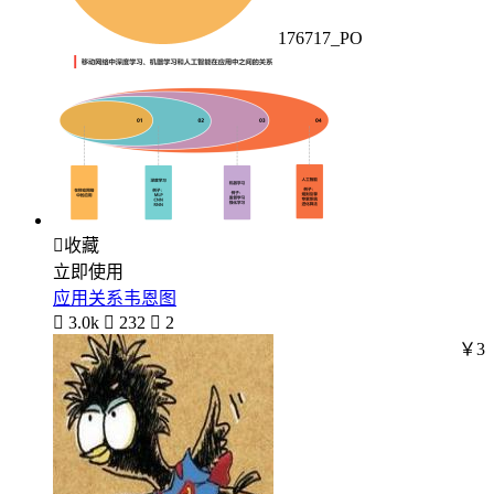
176717_PO

收藏
立即使用
应用关系韦恩图

3.0k

232

2
￥3