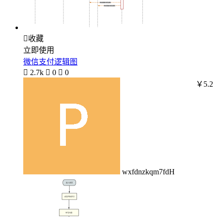

收藏
立即使用
微信支付逻辑图

2.7k

0

0
￥5.2
wxfdnzkqm7fdH