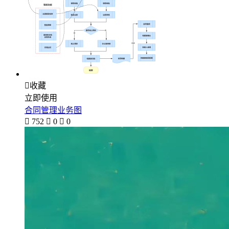

收藏
立即使用
合同管理业务图

752

0

0