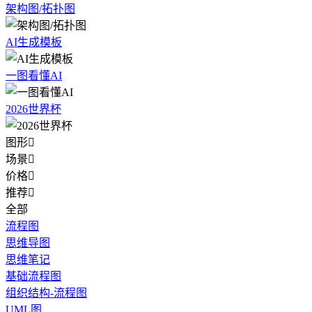
架构图/拓扑图
AI生成模板
一图看懂AI
2026世界杯
图形

场景

价格

推荐

全部
流程图
思维导图
思维笔记
基础流程图
组织结构-流程图
UML图