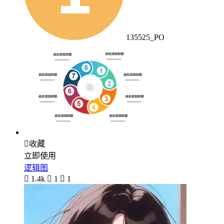
135525_PO

收藏
立即使用
逻辑图

1.4k

1

1