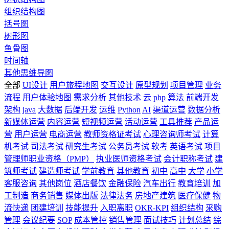
组织结构图
括号图
树形图
鱼骨图
时间轴
其他思维导图
全部
UI设计
用户旅程地图
交互设计
原型规划
项目管理
业务
流程
用户体验地图
需求分析
其他技术
云
php
算法
前端开发
架构
java
大数据
后端开发
运维
Python
AI
渠道运营
数据分析
新媒体运营
内容运营
短视频运营
活动运营
工具推荐
产品运
营
用户运营
电商运营
教师资格证考试
心理咨询师考试
计算
机考试
司法考试
研究生考试
公务员考试
软考
英语考试
项目
管理师职业资格（PMP）
执业医师资格考试
会计职称考试
建
筑师考试
建造师考试
学前教育
其他教育
初中
高中
大学
小学
客服咨询
其他岗位
酒店餐饮
金融保险
汽车出行
教育培训
加
工制造
商务销售
媒体出版
法律法务
房地产建筑
医疗保健
物
流快递
团建培训
技能提升
入职离职
OKR-KPI
组织结构
采购
管理
会议纪要
SOP
成本管控
销售管理
面试技巧
计划总结
综