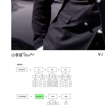
￥2
小李哥ོPro²⁰¹⁷