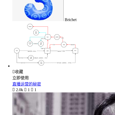
Brichet

收藏
立即使用
直播运营的秘密

2.0k

1

1