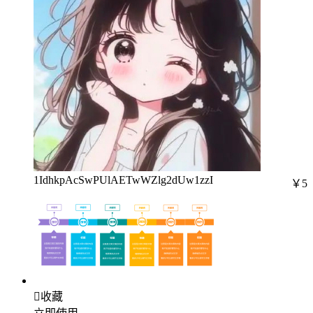
1IdhkpAcSwPUlAETwWZlg2dUw1zzI
￥5

收藏