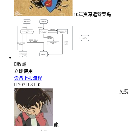
10年资深运营菜鸟

收藏
立即使用
设备上报流程

797

8

0
免费
龍