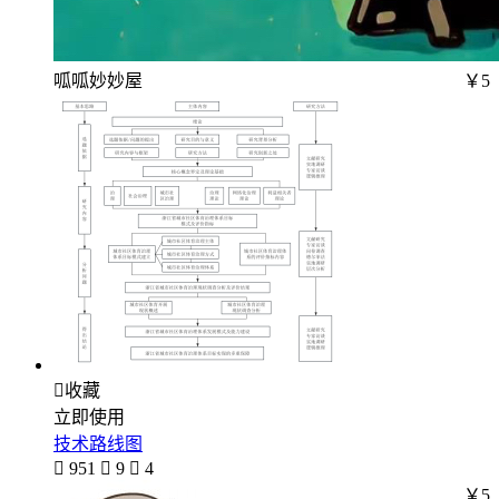
呱呱妙妙屋
￥5

收藏
立即使用
技术路线图

951

9

4
￥5