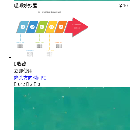
呱呱妙妙屋
￥10

收藏
立即使用
箭头方向时间轴

642

2

0