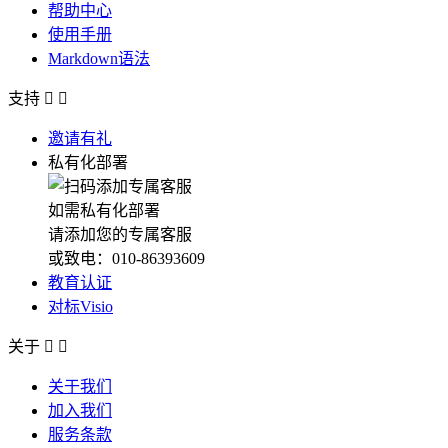
帮助中心
使用手册
Markdown语法
支持


邀请有礼
私有化部署
如需私有化部署
请添加您的专属客服
或致电：010-86393609
教育认证
对标Visio
关于


关于我们
加入我们
服务条款