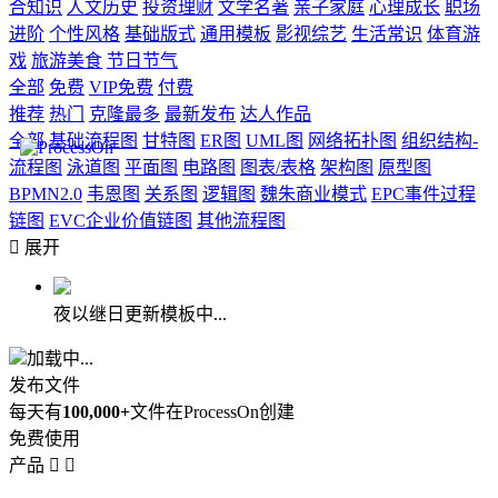
合知识
人文历史
投资理财
文学名著
亲子家庭
心理成长
职场
进阶
个性风格
基础版式
通用模板
影视综艺
生活常识
体育游
戏
旅游美食
节日节气
全部
免费
VIP免费
付费
推荐
热门
克隆最多
最新发布
达人作品
全部
基础流程图
甘特图
ER图
UML图
网络拓扑图
组织结构-
流程图
泳道图
平面图
电路图
图表/表格
架构图
原型图
BPMN2.0
韦恩图
关系图
逻辑图
魏朱商业模式
EPC事件过程
链图
EVC企业价值链图
其他流程图

展开
夜以继日更新模板中...
加载中...
发布文件
每天有
100,000+
文件在ProcessOn创建
免费使用
产品

