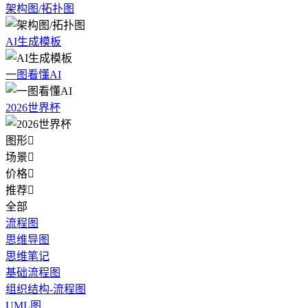
架构图/拓扑图
AI生成模板
一图看懂AI
2026世界杯
图形

场景

价格

推荐

全部
流程图
思维导图
思维笔记
基础流程图
组织结构-流程图
UML图