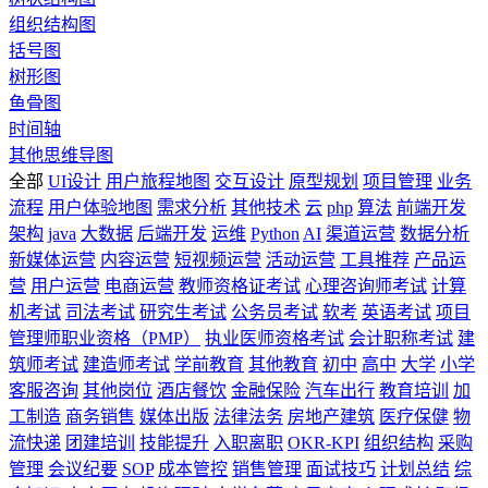
组织结构图
括号图
树形图
鱼骨图
时间轴
其他思维导图
全部
UI设计
用户旅程地图
交互设计
原型规划
项目管理
业务
流程
用户体验地图
需求分析
其他技术
云
php
算法
前端开发
架构
java
大数据
后端开发
运维
Python
AI
渠道运营
数据分析
新媒体运营
内容运营
短视频运营
活动运营
工具推荐
产品运
营
用户运营
电商运营
教师资格证考试
心理咨询师考试
计算
机考试
司法考试
研究生考试
公务员考试
软考
英语考试
项目
管理师职业资格（PMP）
执业医师资格考试
会计职称考试
建
筑师考试
建造师考试
学前教育
其他教育
初中
高中
大学
小学
客服咨询
其他岗位
酒店餐饮
金融保险
汽车出行
教育培训
加
工制造
商务销售
媒体出版
法律法务
房地产建筑
医疗保健
物
流快递
团建培训
技能提升
入职离职
OKR-KPI
组织结构
采购
管理
会议纪要
SOP
成本管控
销售管理
面试技巧
计划总结
综