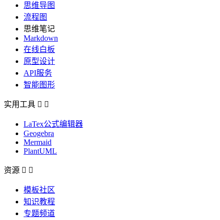
思维导图
流程图
思维笔记
Markdown
在线白板
原型设计
API服务
智能图形
实用工具


LaTex公式编辑器
Geogebra
Mermaid
PlantUML
资源


模板社区
知识教程
专题频道