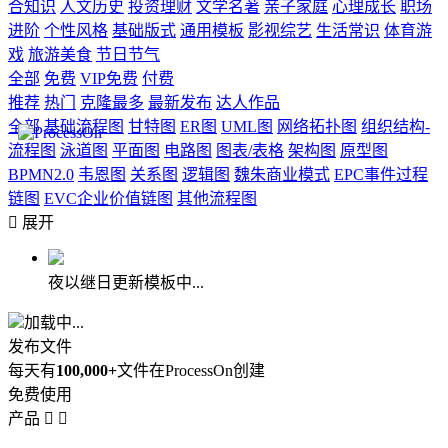
合知识
人文历史
投资理财
文学名著
亲子家庭
心理成长
职场
进阶
个性风格
基础版式
通用模板
影视综艺
生活常识
体育游
戏
旅游美食
节日节气
全部
免费
VIP免费
付费
推荐
热门
克隆最多
最新发布
达人作品
全部
基础流程图
甘特图
ER图
UML图
网络拓扑图
组织结构-
流程图
泳道图
平面图
电路图
图表/表格
架构图
原型图
BPMN2.0
韦恩图
关系图
逻辑图
魏朱商业模式
EPC事件过程
链图
EVC企业价值链图
其他流程图

展开
夜以继日更新模板中...
加载中...
发布文件
每天有
100,000+
文件在ProcessOn创建
免费使用
产品

