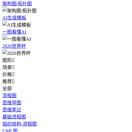
架构图/拓扑图
AI生成模板
一图看懂AI
2026世界杯
图形

场景

价格

推荐

全部
流程图
思维导图
思维笔记
基础流程图
组织结构-流程图
UML图