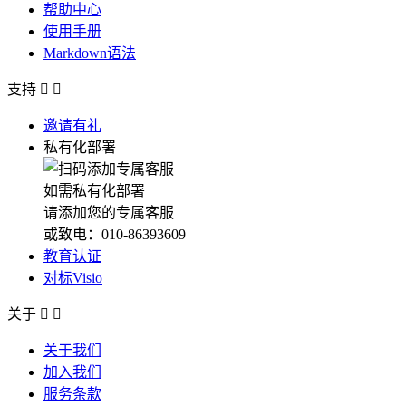
帮助中心
使用手册
Markdown语法
支持


邀请有礼
私有化部署
如需私有化部署
请添加您的专属客服
或致电：010-86393609
教育认证
对标Visio
关于


关于我们
加入我们
服务条款