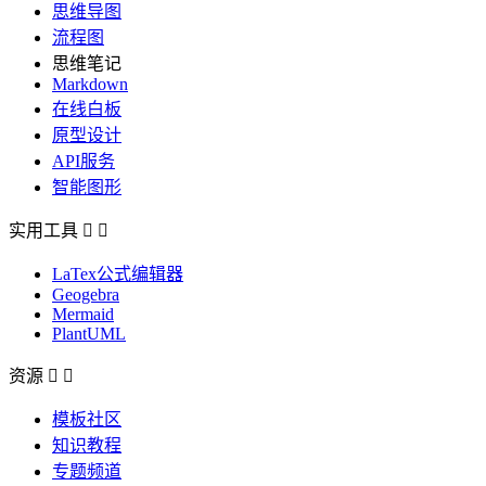
思维导图
流程图
思维笔记
Markdown
在线白板
原型设计
API服务
智能图形
实用工具


LaTex公式编辑器
Geogebra
Mermaid
PlantUML
资源


模板社区
知识教程
专题频道