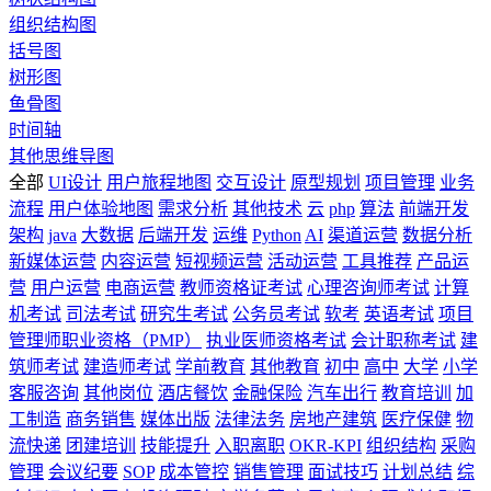
组织结构图
括号图
树形图
鱼骨图
时间轴
其他思维导图
全部
UI设计
用户旅程地图
交互设计
原型规划
项目管理
业务
流程
用户体验地图
需求分析
其他技术
云
php
算法
前端开发
架构
java
大数据
后端开发
运维
Python
AI
渠道运营
数据分析
新媒体运营
内容运营
短视频运营
活动运营
工具推荐
产品运
营
用户运营
电商运营
教师资格证考试
心理咨询师考试
计算
机考试
司法考试
研究生考试
公务员考试
软考
英语考试
项目
管理师职业资格（PMP）
执业医师资格考试
会计职称考试
建
筑师考试
建造师考试
学前教育
其他教育
初中
高中
大学
小学
客服咨询
其他岗位
酒店餐饮
金融保险
汽车出行
教育培训
加
工制造
商务销售
媒体出版
法律法务
房地产建筑
医疗保健
物
流快递
团建培训
技能提升
入职离职
OKR-KPI
组织结构
采购
管理
会议纪要
SOP
成本管控
销售管理
面试技巧
计划总结
综