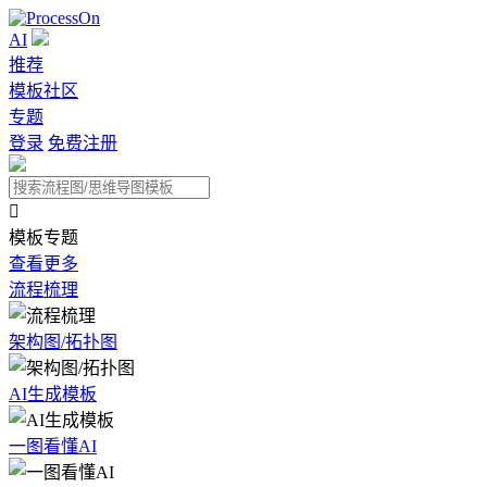
AI
推荐
模板社区
专题
登录
免费注册

模板专题
查看更多
流程梳理
架构图/拓扑图
AI生成模板
一图看懂AI