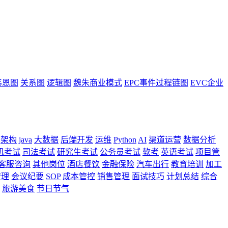
韦恩图
关系图
逻辑图
魏朱商业模式
EPC事件过程链图
EVC企业
架构
java
大数据
后端开发
运维
Python
AI
渠道运营
数据分析
机考试
司法考试
研究生考试
公务员考试
软考
英语考试
项目管
客服咨询
其他岗位
酒店餐饮
金融保险
汽车出行
教育培训
加工
管理
会议纪要
SOP
成本管控
销售管理
面试技巧
计划总结
综合
旅游美食
节日节气