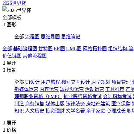
2026世界杯
全部模板

图形
全部
流程图
思维导图
思维笔记
全部
基础流程图
甘特图
ER图
UML图
网络拓扑图
组织结构-
价值链图
其他流程图

展开

场景
全部
UI设计
用户旅程地图
交互设计
原型规划
项目管理
新媒体运营
内容运营
短视频运营
活动运营
工具推荐
产
理师职业资格（PMP）
执业医师资格考试
会计职称考试
制造
商务销售
媒体出版
法律法务
房地产建筑
医疗保健
知识
人文历史
投资理财
文学名著
亲子家庭
心理成长
职

展开

价格