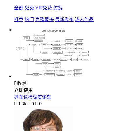
全部
免费
VIP免费
付费
推荐
热门
克隆最多
最新发布
达人作品

收藏
立即使用
列车巡检调度逻辑

1.3k

0

0