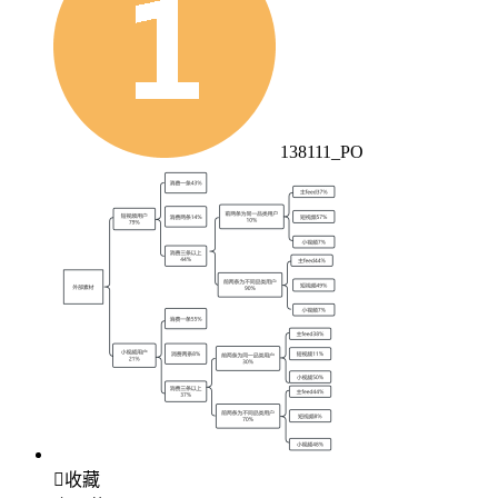
138111_PO

收藏