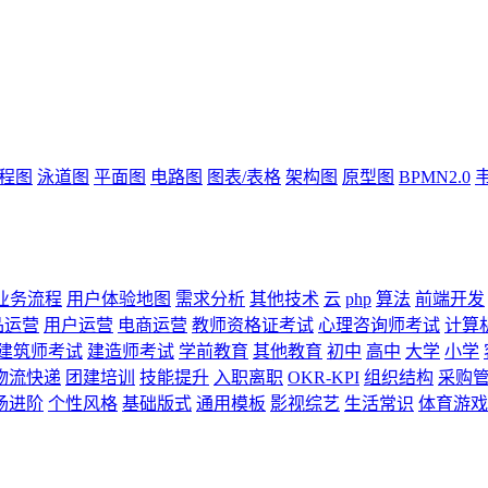
流程图
泳道图
平面图
电路图
图表/表格
架构图
原型图
BPMN2.0
业务流程
用户体验地图
需求分析
其他技术
云
php
算法
前端开发
品运营
用户运营
电商运营
教师资格证考试
心理咨询师考试
计算
建筑师考试
建造师考试
学前教育
其他教育
初中
高中
大学
小学
物流快递
团建培训
技能提升
入职离职
OKR-KPI
组织结构
采购
场进阶
个性风格
基础版式
通用模板
影视综艺
生活常识
体育游戏