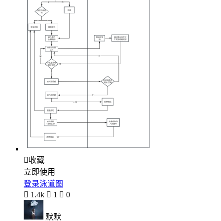

收藏
立即使用
登录泳道图

1.4k

1

0
默默