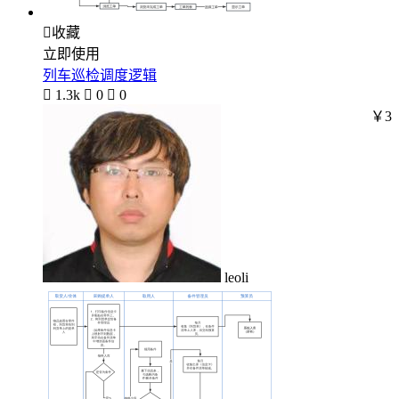

收藏
立即使用
列车巡检调度逻辑

1.3k

0

0
￥3
leoli