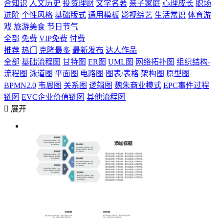
合知识
人文历史
投资理财
文学名著
亲子家庭
心理成长
职场
进阶
个性风格
基础版式
通用模板
影视综艺
生活常识
体育游
戏
旅游美食
节日节气
全部
免费
VIP免费
付费
推荐
热门
克隆最多
最新发布
达人作品
全部
基础流程图
甘特图
ER图
UML图
网络拓扑图
组织结构-
流程图
泳道图
平面图
电路图
图表/表格
架构图
原型图
BPMN2.0
韦恩图
关系图
逻辑图
魏朱商业模式
EPC事件过程
链图
EVC企业价值链图
其他流程图

展开