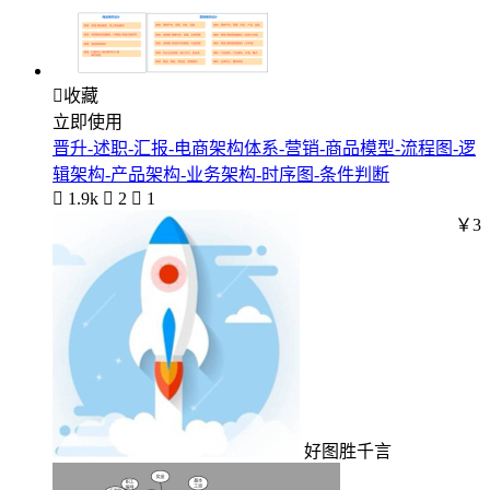

收藏
立即使用
晋升-述职-汇报-电商架构体系-营销-商品模型-流程图-逻
辑架构-产品架构-业务架构-时序图-条件判断

1.9k

2

1
￥3
好图胜千言