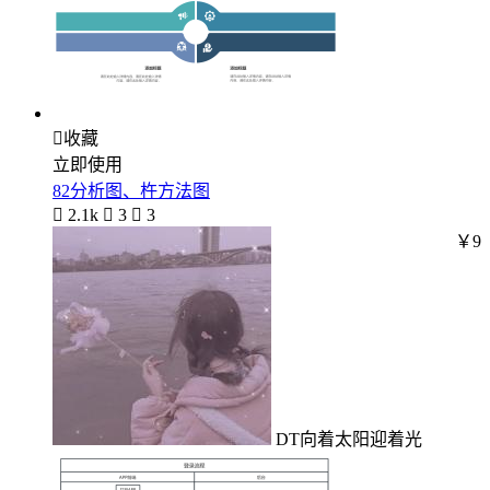

收藏
立即使用
82分析图、杵方法图

2.1k

3

3
￥9
DT向着太阳迎着光