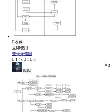

收藏
立即使用
登录泳道图

1.4k

1

0
￥3
默默