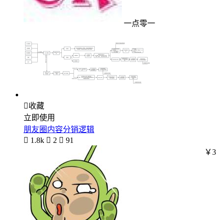
一点零一

收藏
立即使用
朋友圈内容分销逻辑

1.8k

2

91
￥3