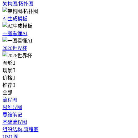
架构图/拓扑图
AI生成模板
一图看懂AI
2026世界杯
图形

场景

价格

推荐

全部
流程图
思维导图
思维笔记
基础流程图
组织结构-流程图
UML图