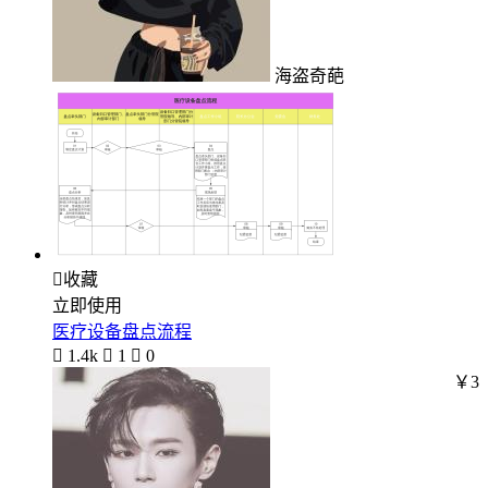
海盗奇葩

收藏
立即使用
医疗设备盘点流程

1.4k

1

0
￥3