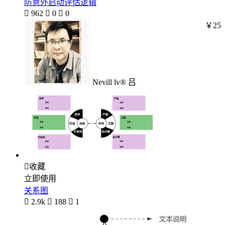
防意外启动评估逻辑

962

0

0
￥25
Nevill lv® 吕

收藏
立即使用
关系图

2.9k

188

1