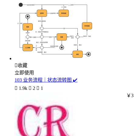

收藏
立即使用
103 业务流程｜状态流转图 ✔️

1.9k

2

1
￥3