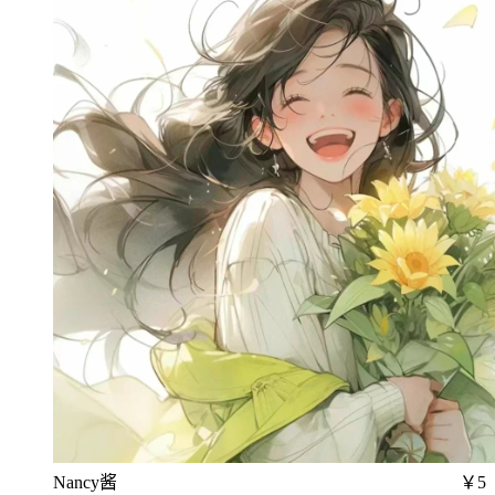
Nancy酱
￥5