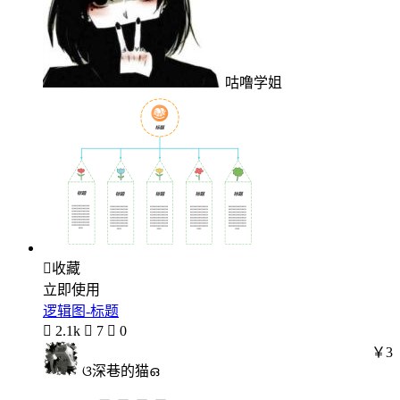
咕噜学姐

收藏
立即使用
逻辑图-标题

2.1k

7

0
￥3
ଓ深巷的猫ഒ