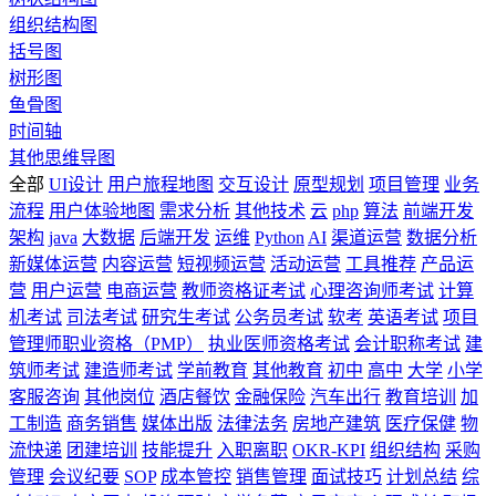
组织结构图
括号图
树形图
鱼骨图
时间轴
其他思维导图
全部
UI设计
用户旅程地图
交互设计
原型规划
项目管理
业务
流程
用户体验地图
需求分析
其他技术
云
php
算法
前端开发
架构
java
大数据
后端开发
运维
Python
AI
渠道运营
数据分析
新媒体运营
内容运营
短视频运营
活动运营
工具推荐
产品运
营
用户运营
电商运营
教师资格证考试
心理咨询师考试
计算
机考试
司法考试
研究生考试
公务员考试
软考
英语考试
项目
管理师职业资格（PMP）
执业医师资格考试
会计职称考试
建
筑师考试
建造师考试
学前教育
其他教育
初中
高中
大学
小学
客服咨询
其他岗位
酒店餐饮
金融保险
汽车出行
教育培训
加
工制造
商务销售
媒体出版
法律法务
房地产建筑
医疗保健
物
流快递
团建培训
技能提升
入职离职
OKR-KPI
组织结构
采购
管理
会议纪要
SOP
成本管控
销售管理
面试技巧
计划总结
综