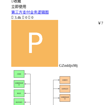

收藏
立即使用
第三方支付业务逻辑图

3.4k

0

0
￥7
GZmfdjx98j