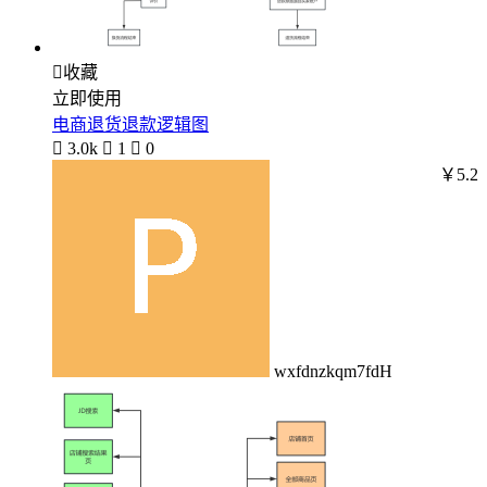

收藏
立即使用
电商退货退款逻辑图

3.0k

1

0
￥5.2
wxfdnzkqm7fdH