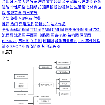
合知识
人文历史
投资理财
文学名著
亲子家庭
心理成长
职场
进阶
个性风格
基础版式
通用模板
影视综艺
生活常识
体育游
戏
旅游美食
节日节气
全部
免费
VIP免费
付费
推荐
热门
克隆最多
最新发布
达人作品
全部
基础流程图
甘特图
ER图
UML图
网络拓扑图
组织结构-
流程图
泳道图
平面图
电路图
图表/表格
架构图
原型图
BPMN2.0
韦恩图
关系图
逻辑图
魏朱商业模式
EPC事件过程
链图
EVC企业价值链图
其他流程图

展开