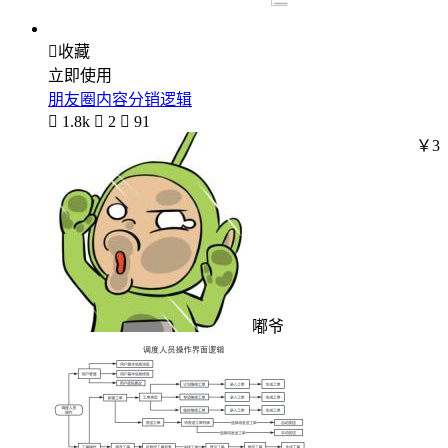

收藏
立即使用
朋友圈内容分销逻辑

1.8k

2

91
￥3
嘟爷