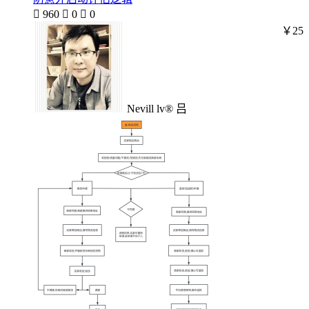

960

0

0
￥25
Nevill lv® 吕