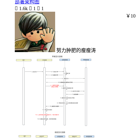
部署架构图

1.6k

1

1
￥10
努力肿肥的瘦瘦涛