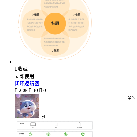

收藏
立即使用
闭环逻辑图

2.0k

10

0
￥3
lyh