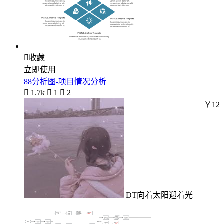

收藏
立即使用
88分析图-项目情况分析

1.7k

1

2
￥12
DT向着太阳迎着光