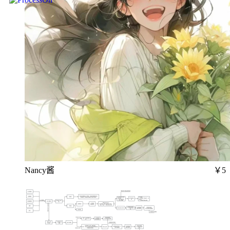
Nancy酱
￥5