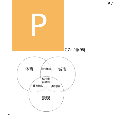
￥7
GZmfdjx98j