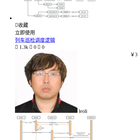

收藏
立即使用
列车巡检调度逻辑

1.3k

0

0
￥3
leoli