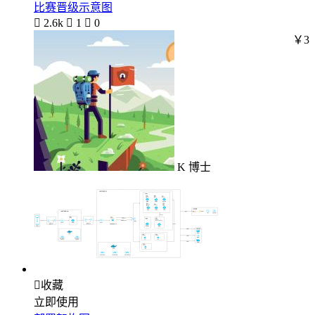
比赛晋级示意图

2.6k

1

0
￥3
K 博士

收藏
立即使用