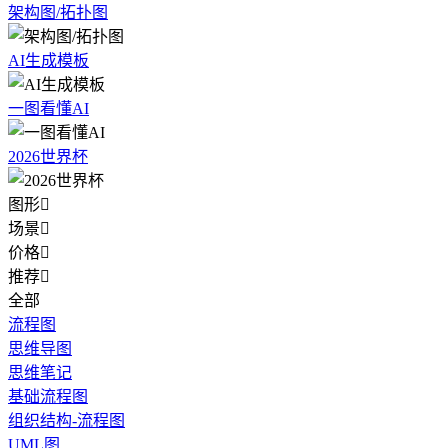
架构图/拓扑图
AI生成模板
一图看懂AI
2026世界杯
图形

场景

价格

推荐

全部
流程图
思维导图
思维笔记
基础流程图
组织结构-流程图
UML图