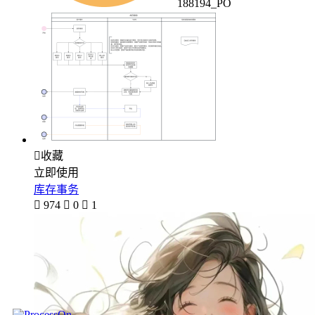
188194_PO

收藏
立即使用
库存事务

974

0

1