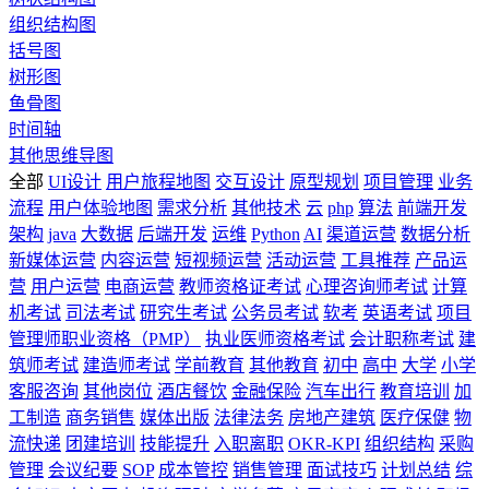
组织结构图
括号图
树形图
鱼骨图
时间轴
其他思维导图
全部
UI设计
用户旅程地图
交互设计
原型规划
项目管理
业务
流程
用户体验地图
需求分析
其他技术
云
php
算法
前端开发
架构
java
大数据
后端开发
运维
Python
AI
渠道运营
数据分析
新媒体运营
内容运营
短视频运营
活动运营
工具推荐
产品运
营
用户运营
电商运营
教师资格证考试
心理咨询师考试
计算
机考试
司法考试
研究生考试
公务员考试
软考
英语考试
项目
管理师职业资格（PMP）
执业医师资格考试
会计职称考试
建
筑师考试
建造师考试
学前教育
其他教育
初中
高中
大学
小学
客服咨询
其他岗位
酒店餐饮
金融保险
汽车出行
教育培训
加
工制造
商务销售
媒体出版
法律法务
房地产建筑
医疗保健
物
流快递
团建培训
技能提升
入职离职
OKR-KPI
组织结构
采购
管理
会议纪要
SOP
成本管控
销售管理
面试技巧
计划总结
综