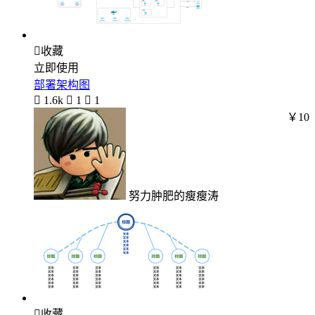

收藏
立即使用
部署架构图

1.6k

1

1
￥10
努力肿肥的瘦瘦涛

收藏