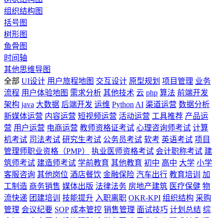
组织结构图
括号图
树形图
鱼骨图
时间轴
其他思维导图
全部
UI设计
用户旅程地图
交互设计
原型规划
项目管理
业务
流程
用户体验地图
需求分析
其他技术
云
php
算法
前端开发
架构
java
大数据
后端开发
运维
Python
AI
渠道运营
数据分析
新媒体运营
内容运营
短视频运营
活动运营
工具推荐
产品运
营
用户运营
电商运营
教师资格证考试
心理咨询师考试
计算
机考试
司法考试
研究生考试
公务员考试
软考
英语考试
项目
管理师职业资格（PMP）
执业医师资格考试
会计职称考试
建
筑师考试
建造师考试
学前教育
其他教育
初中
高中
大学
小学
客服咨询
其他岗位
酒店餐饮
金融保险
汽车出行
教育培训
加
工制造
商务销售
媒体出版
法律法务
房地产建筑
医疗保健
物
流快递
团建培训
技能提升
入职离职
OKR-KPI
组织结构
采购
管理
会议纪要
SOP
成本管控
销售管理
面试技巧
计划总结
综