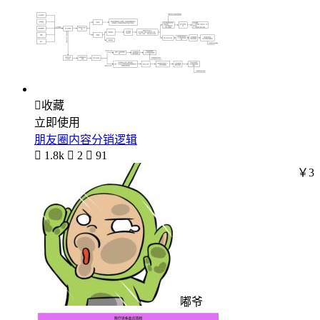

收藏
立即使用
朋友圈内容分销逻辑

1.8k

2

91
￥3
嘟爷