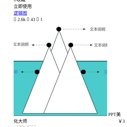
立即使用
逻辑图

2.6k

43

1
PPT美
化大师
￥3