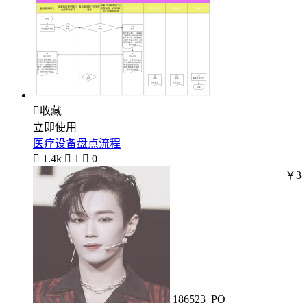

收藏
立即使用
医疗设备盘点流程

1.4k

1

0
￥3
186523_PO