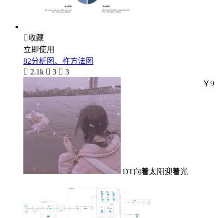

收藏
立即使用
82分析图、杵方法图

2.1k

3

3
￥9
DT向着太阳迎着光