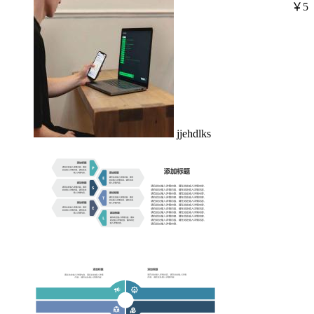
￥5
jjehdlks