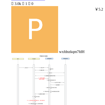

3.0k

1

0
￥5.2
wxfdnzkqm7fdH