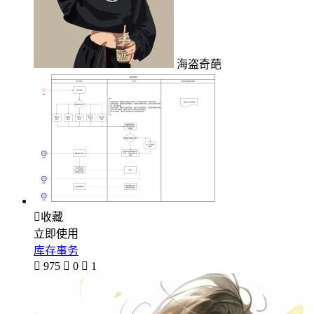
海盗奇葩

收藏
立即使用
库存事务

975

0

1