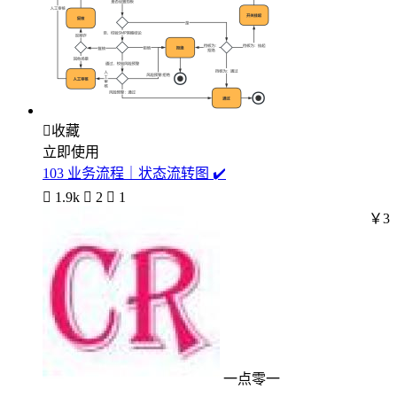

收藏
立即使用
103 业务流程｜状态流转图 ✔️

1.9k

2

1
￥3
一点零一