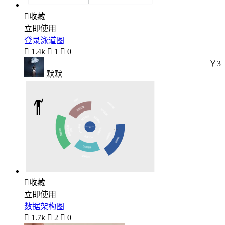

收藏
立即使用
登录泳道图

1.4k

1

0
￥3
默默

收藏
立即使用
数据架构图

1.7k

2

0