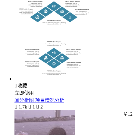

收藏
立即使用
88分析图-项目情况分析

1.7k

1

2
￥12