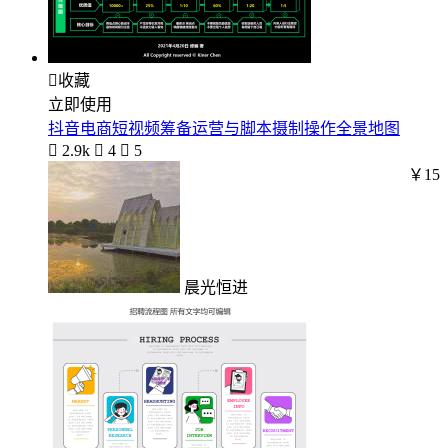

收藏
立即使用
抖音电商短视频筹备运营与脚本摄制操作全景地图

2.9k

4

5
￥15
晨光恒进