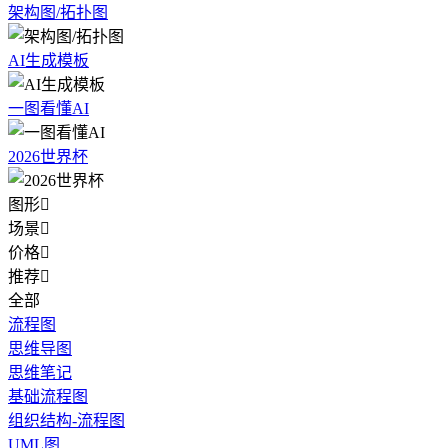
架构图/拓扑图
AI生成模板
一图看懂AI
2026世界杯
图形

场景

价格

推荐

全部
流程图
思维导图
思维笔记
基础流程图
组织结构-流程图
UML图