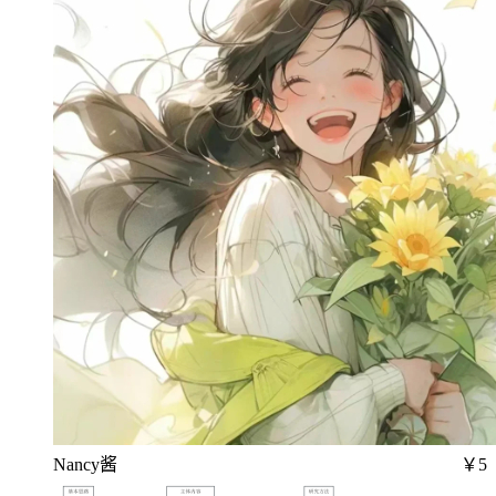
Nancy酱
￥5