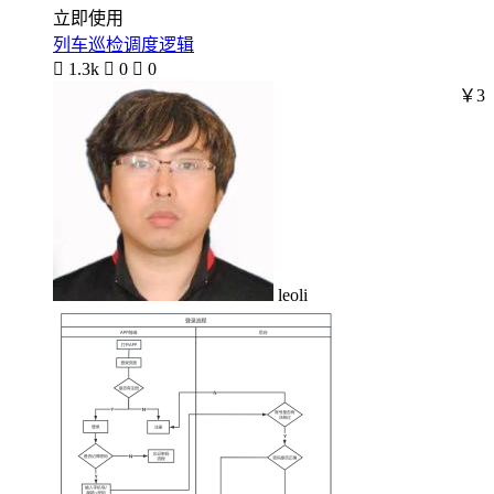
立即使用
列车巡检调度逻辑

1.3k

0

0
￥3
leoli