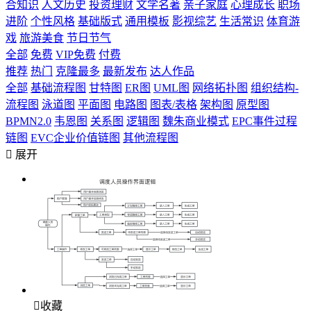
合知识
人文历史
投资理财
文学名著
亲子家庭
心理成长
职场
进阶
个性风格
基础版式
通用模板
影视综艺
生活常识
体育游
戏
旅游美食
节日节气
全部
免费
VIP免费
付费
推荐
热门
克隆最多
最新发布
达人作品
全部
基础流程图
甘特图
ER图
UML图
网络拓扑图
组织结构-
流程图
泳道图
平面图
电路图
图表/表格
架构图
原型图
BPMN2.0
韦恩图
关系图
逻辑图
魏朱商业模式
EPC事件过程
链图
EVC企业价值链图
其他流程图

展开

收藏