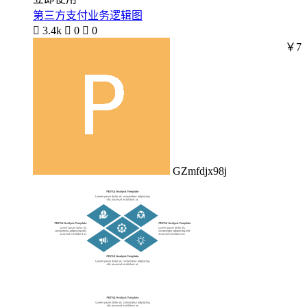
第三方支付业务逻辑图

3.4k

0

0
￥7
GZmfdjx98j