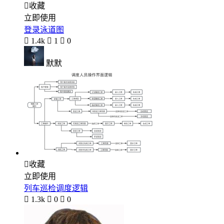

收藏
立即使用
登录泳道图

1.4k

1

0
默默

收藏
立即使用
列车巡检调度逻辑

1.3k

0

0