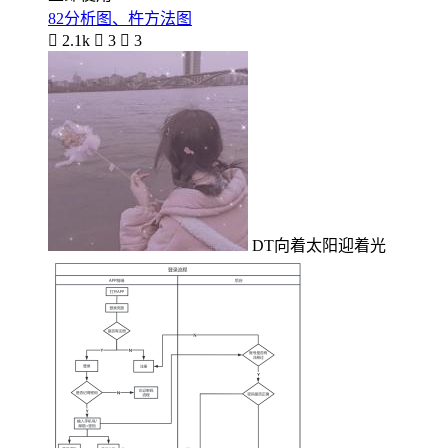
82分析图、杵方法图

2.1k

3

3
DT向着太阳迎着光