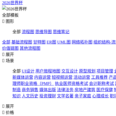
2026世界杯
全部模板

图形
全部
流程图
思维导图
思维笔记
全部
基础流程图
甘特图
ER图
UML图
网络拓扑图
组织结构-
价值链图
其他流程图

展开

场景
全部
UI设计
用户旅程地图
交互设计
原型规划
项目管理
新媒体运营
内容运营
短视频运营
活动运营
工具推荐
产
理师职业资格（PMP）
执业医师资格考试
会计职称考试
制造
商务销售
媒体出版
法律法务
房地产建筑
医疗保健
知识
人文历史
投资理财
文学名著
亲子家庭
心理成长
职

展开

价格