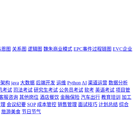
韦恩图
关系图
逻辑图
魏朱商业模式
EPC事件过程链图
EVC企业
架构
java
大数据
后端开发
运维
Python
AI
渠道运营
数据分析
机考试
司法考试
研究生考试
公务员考试
软考
英语考试
项目管
客服咨询
其他岗位
酒店餐饮
金融保险
汽车出行
教育培训
加工
管理
会议纪要
SOP
成本管控
销售管理
面试技巧
计划总结
综合
旅游美食
节日节气