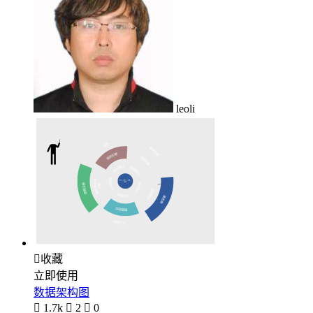
leoli

收藏
立即使用
数据架构图

1.7k

2

0