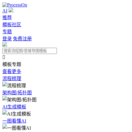
AI
推荐
模板社区
专题
登录
免费注册

模板专题
查看更多
流程梳理
架构图/拓扑图
AI生成模板
一图看懂AI