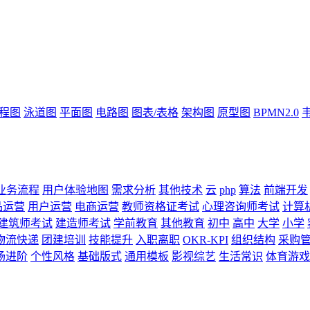
流程图
泳道图
平面图
电路图
图表/表格
架构图
原型图
BPMN2.0
业务流程
用户体验地图
需求分析
其他技术
云
php
算法
前端开发
品运营
用户运营
电商运营
教师资格证考试
心理咨询师考试
计算
建筑师考试
建造师考试
学前教育
其他教育
初中
高中
大学
小学
物流快递
团建培训
技能提升
入职离职
OKR-KPI
组织结构
采购
场进阶
个性风格
基础版式
通用模板
影视综艺
生活常识
体育游戏