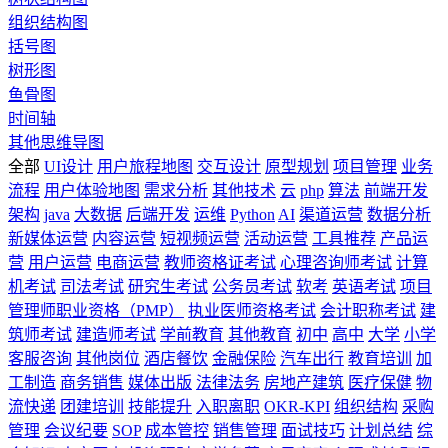
组织结构图
括号图
树形图
鱼骨图
时间轴
其他思维导图
全部
UI设计
用户旅程地图
交互设计
原型规划
项目管理
业务
流程
用户体验地图
需求分析
其他技术
云
php
算法
前端开发
架构
java
大数据
后端开发
运维
Python
AI
渠道运营
数据分析
新媒体运营
内容运营
短视频运营
活动运营
工具推荐
产品运
营
用户运营
电商运营
教师资格证考试
心理咨询师考试
计算
机考试
司法考试
研究生考试
公务员考试
软考
英语考试
项目
管理师职业资格（PMP）
执业医师资格考试
会计职称考试
建
筑师考试
建造师考试
学前教育
其他教育
初中
高中
大学
小学
客服咨询
其他岗位
酒店餐饮
金融保险
汽车出行
教育培训
加
工制造
商务销售
媒体出版
法律法务
房地产建筑
医疗保健
物
流快递
团建培训
技能提升
入职离职
OKR-KPI
组织结构
采购
管理
会议纪要
SOP
成本管控
销售管理
面试技巧
计划总结
综