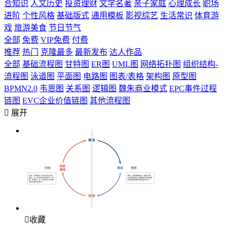
合知识
人文历史
投资理财
文学名著
亲子家庭
心理成长
职场
进阶
个性风格
基础版式
通用模板
影视综艺
生活常识
体育游
戏
旅游美食
节日节气
全部
免费
VIP免费
付费
推荐
热门
克隆最多
最新发布
达人作品
全部
基础流程图
甘特图
ER图
UML图
网络拓扑图
组织结构-
流程图
泳道图
平面图
电路图
图表/表格
架构图
原型图
BPMN2.0
韦恩图
关系图
逻辑图
魏朱商业模式
EPC事件过程
链图
EVC企业价值链图
其他流程图

展开

收藏