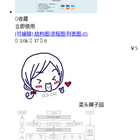

收藏
立即使用
[可编辑] 结构图|流程图|列表图-05

3.0k

37

6
￥5
菜头粿子园