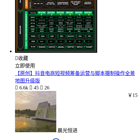

收藏
立即使用
【原创】抖音电商短视频筹备运营与脚本摄制操作全景
地图升级版

6.6k

45

26
￥15
晨光恒进