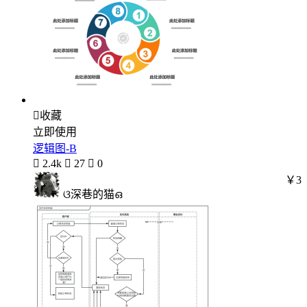

收藏
立即使用
逻辑图-B

2.4k

27

0
￥3
ଓ深巷的猫ഒ