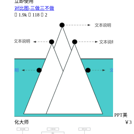
立即使用
对比图-三做三不做

1.9k

118

2
PPT美
化大师
￥3