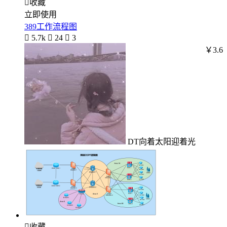

收藏
立即使用
389工作流程图

5.7k

24

3
￥3.6
DT向着太阳迎着光

收藏