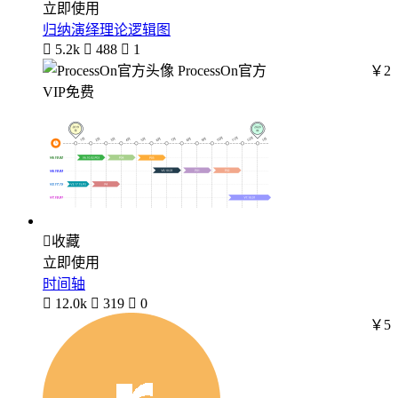
立即使用
归纳演绎理论逻辑图

5.2k

488

1
ProcessOn官方
￥2
VIP免费

收藏
立即使用
时间轴

12.0k

319

0
￥5