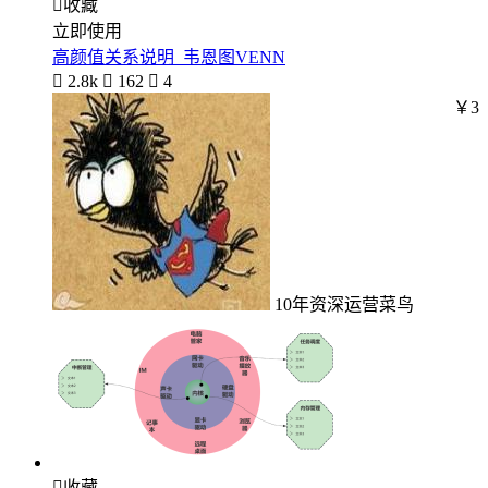

收藏
立即使用
高颜值关系说明_韦恩图VENN

2.8k

162

4
￥3
10年资深运营菜鸟

收藏