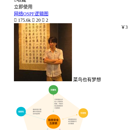
立即使用
网络OSPF逻辑图

175.6k

20

2
￥3
菜鸟也有梦想