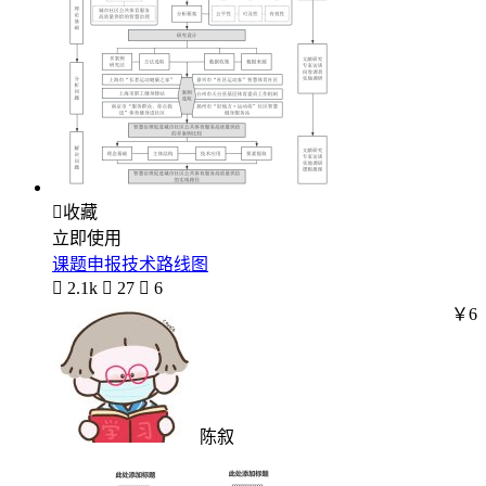

收藏
立即使用
课题申报技术路线图

2.1k

27

6
￥6
陈叙