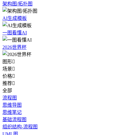
架构图/拓扑图
AI生成模板
一图看懂AI
2026世界杯
图形

场景

价格

推荐

全部
流程图
思维导图
思维笔记
基础流程图
组织结构-流程图
UML图