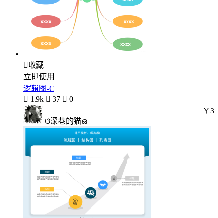

收藏
立即使用
逻辑图-C

1.9k

37

0
￥3
ଓ深巷的猫ഒ