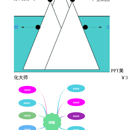
PPT美
化大师
￥3