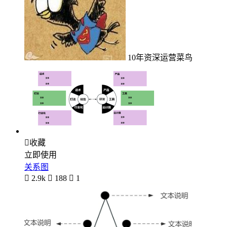
10年资深运营菜鸟

收藏
立即使用
关系图

2.9k

188

1