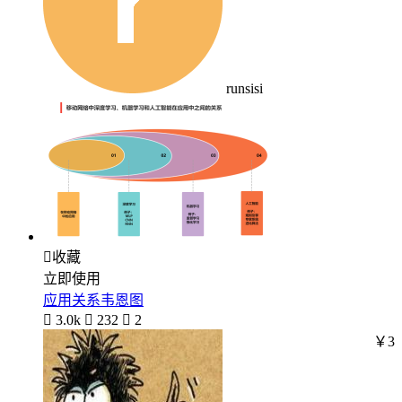
runsisi

收藏
立即使用
应用关系韦恩图

3.0k

232

2
￥3