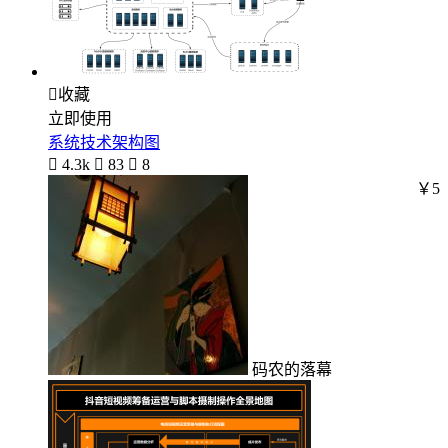

收藏
立即使用
系统技术架构图

4.3k

83

8
￥5
码农的落幕