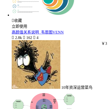

收藏
立即使用
高颜值关系说明_韦恩图VENN

2.8k

162

4
￥3
10年资深运营菜鸟