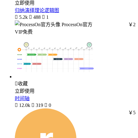
立即使用
归纳演绎理论逻辑图

5.2k

488

1
ProcessOn官方
￥2
VIP免费

收藏
立即使用
时间轴

12.0k

319

0
￥5