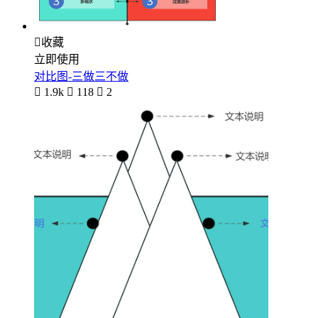

收藏
立即使用
对比图-三做三不做

1.9k

118

2