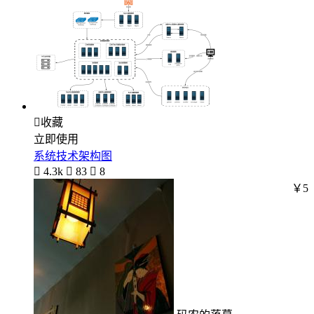

收藏
立即使用
系统技术架构图

4.3k

83

8
￥5