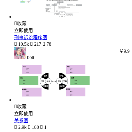

收藏
立即使用
刑事诉讼程序图

10.5k

217

78
￥9.9
bbtt

收藏
立即使用
关系图

2.9k

188

1