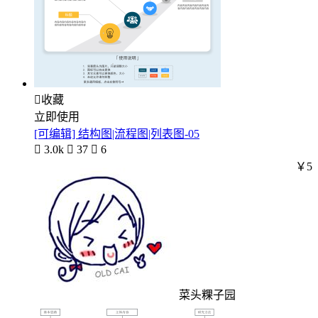

收藏
立即使用
[可编辑] 结构图|流程图|列表图-05

3.0k

37

6
￥5
菜头粿子园