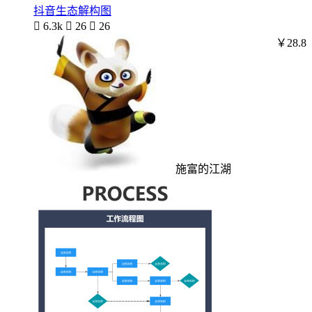
抖音生态解构图

6.3k

26

26
￥28.8
施富的江湖