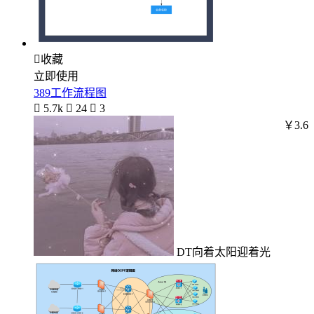

收藏
立即使用
389工作流程图

5.7k

24

3
￥3.6
DT向着太阳迎着光