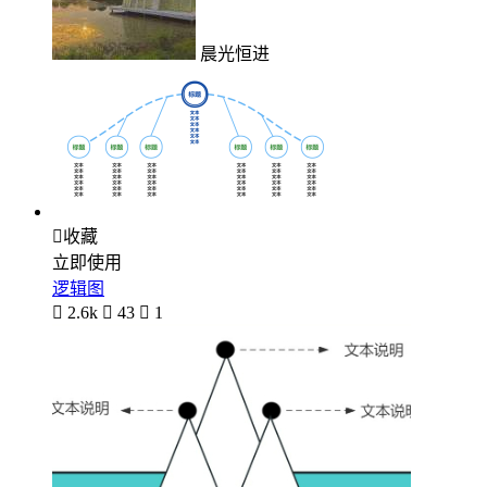
晨光恒进

收藏
立即使用
逻辑图

2.6k

43

1