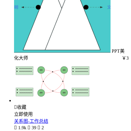
PPT美
化大师
￥3

收藏
立即使用
关系图-工作总结

1.9k

39

2