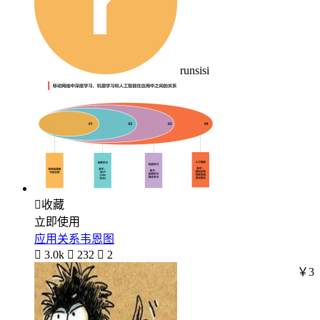
runsisi

收藏
立即使用
应用关系韦恩图

3.0k

232

2
￥3