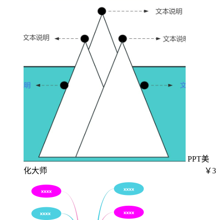
PPT美
化大师
￥3