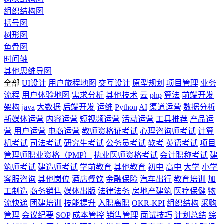
组织结构图
括号图
树形图
鱼骨图
时间轴
其他思维导图
全部
UI设计
用户旅程地图
交互设计
原型规划
项目管理
业务
流程
用户体验地图
需求分析
其他技术
云
php
算法
前端开发
架构
java
大数据
后端开发
运维
Python
AI
渠道运营
数据分析
新媒体运营
内容运营
短视频运营
活动运营
工具推荐
产品运
营
用户运营
电商运营
教师资格证考试
心理咨询师考试
计算
机考试
司法考试
研究生考试
公务员考试
软考
英语考试
项目
管理师职业资格（PMP）
执业医师资格考试
会计职称考试
建
筑师考试
建造师考试
学前教育
其他教育
初中
高中
大学
小学
客服咨询
其他岗位
酒店餐饮
金融保险
汽车出行
教育培训
加
工制造
商务销售
媒体出版
法律法务
房地产建筑
医疗保健
物
流快递
团建培训
技能提升
入职离职
OKR-KPI
组织结构
采购
管理
会议纪要
SOP
成本管控
销售管理
面试技巧
计划总结
综