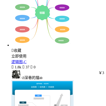

收藏
立即使用
逻辑图-C

1.8k

37

0
￥3
ଓ深巷的猫ഒ