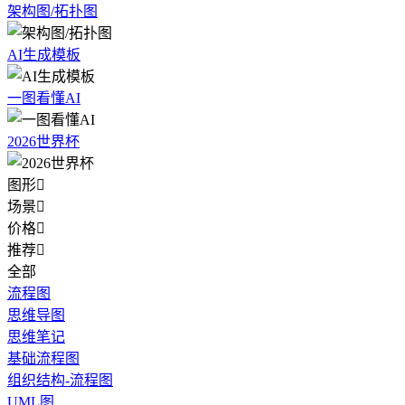
架构图/拓扑图
AI生成模板
一图看懂AI
2026世界杯
图形

场景

价格

推荐

全部
流程图
思维导图
思维笔记
基础流程图
组织结构-流程图
UML图