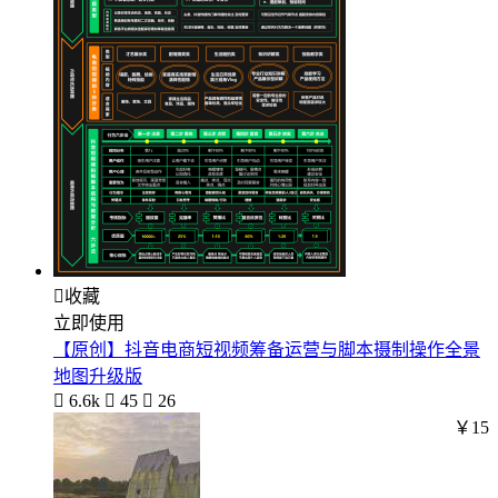

收藏
立即使用
【原创】抖音电商短视频筹备运营与脚本摄制操作全景
地图升级版

6.6k

45

26
￥15