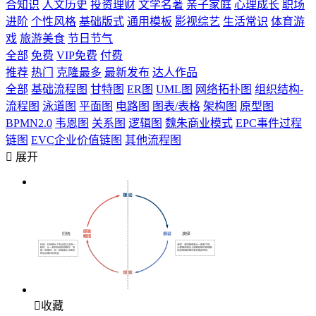
合知识
人文历史
投资理财
文学名著
亲子家庭
心理成长
职场
进阶
个性风格
基础版式
通用模板
影视综艺
生活常识
体育游
戏
旅游美食
节日节气
全部
免费
VIP免费
付费
推荐
热门
克隆最多
最新发布
达人作品
全部
基础流程图
甘特图
ER图
UML图
网络拓扑图
组织结构-
流程图
泳道图
平面图
电路图
图表/表格
架构图
原型图
BPMN2.0
韦恩图
关系图
逻辑图
魏朱商业模式
EPC事件过程
链图
EVC企业价值链图
其他流程图

展开

收藏