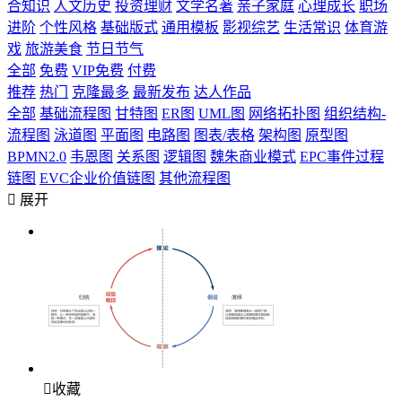
合知识
人文历史
投资理财
文学名著
亲子家庭
心理成长
职场
进阶
个性风格
基础版式
通用模板
影视综艺
生活常识
体育游
戏
旅游美食
节日节气
全部
免费
VIP免费
付费
推荐
热门
克隆最多
最新发布
达人作品
全部
基础流程图
甘特图
ER图
UML图
网络拓扑图
组织结构-
流程图
泳道图
平面图
电路图
图表/表格
架构图
原型图
BPMN2.0
韦恩图
关系图
逻辑图
魏朱商业模式
EPC事件过程
链图
EVC企业价值链图
其他流程图

展开

收藏