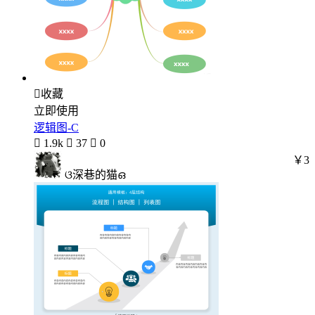

收藏
立即使用
逻辑图-C

1.9k

37

0
￥3
ଓ深巷的猫ഒ