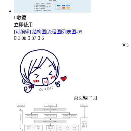

收藏
立即使用
[可编辑] 结构图|流程图|列表图-05

3.0k

37

6
￥5
菜头粿子园