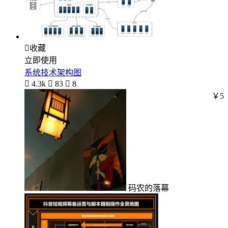

收藏
立即使用
系统技术架构图

4.3k

83

8
￥5
码农的落幕