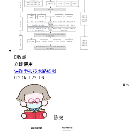

收藏
立即使用
课题申报技术路线图

2.1k

27

6
￥6
陈叙