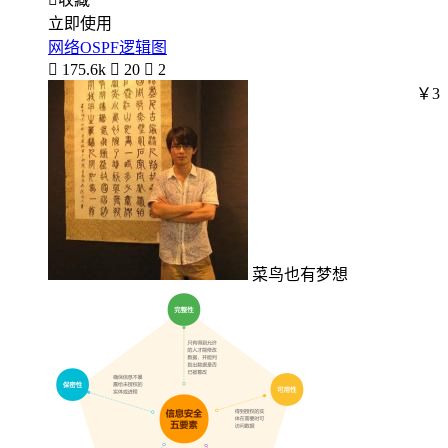
立即使用
网络OSPF逻辑图

175.6k

20

2
￥3
菜鸟也有梦想