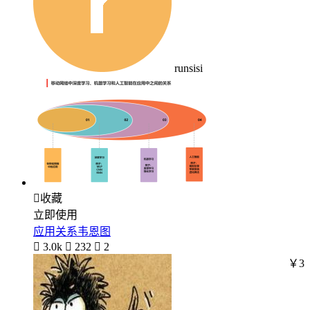
runsisi

收藏
立即使用
应用关系韦恩图

3.0k

232

2
￥3