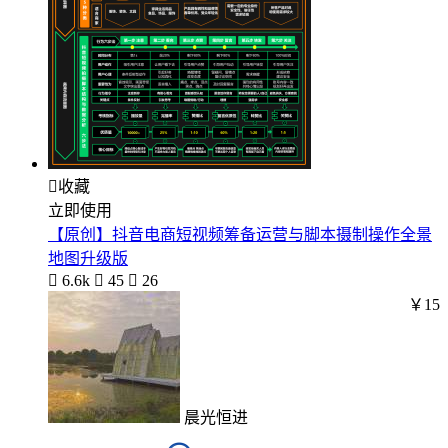

收藏
立即使用
【原创】抖音电商短视频筹备运营与脚本摄制操作全景
地图升级版

6.6k

45

26
￥15
晨光恒进