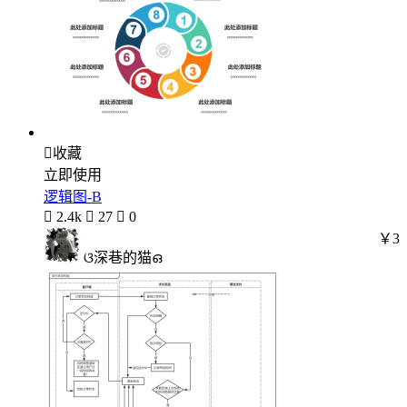

收藏
立即使用
逻辑图-B

2.4k

27

0
￥3
ଓ深巷的猫ഒ