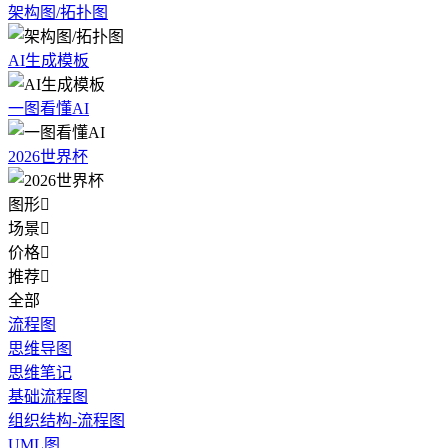
架构图/拓扑图
AI生成模板
一图看懂AI
2026世界杯
图形

场景

价格

推荐

全部
流程图
思维导图
思维笔记
基础流程图
组织结构-流程图
UML图