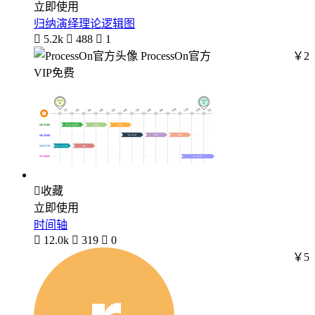
立即使用
归纳演绎理论逻辑图

5.2k

488

1
ProcessOn官方
￥2
VIP免费

收藏
立即使用
时间轴

12.0k

319

0
￥5