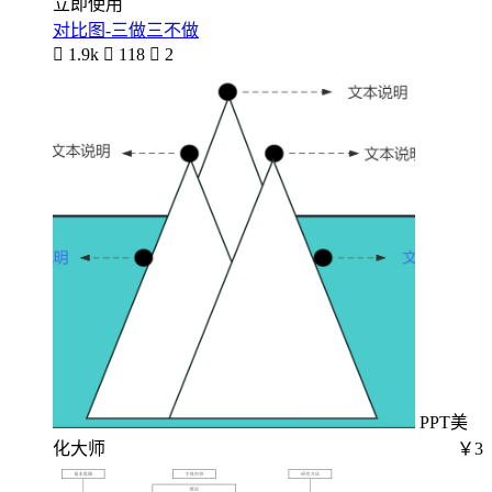
立即使用
对比图-三做三不做

1.9k

118

2
PPT美
化大师
￥3