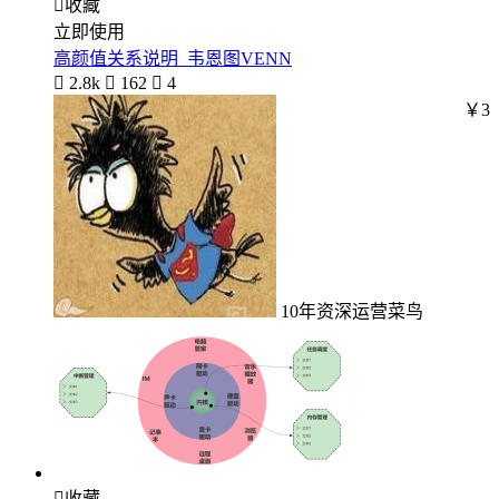

收藏
立即使用
高颜值关系说明_韦恩图VENN

2.8k

162

4
￥3
10年资深运营菜鸟

收藏