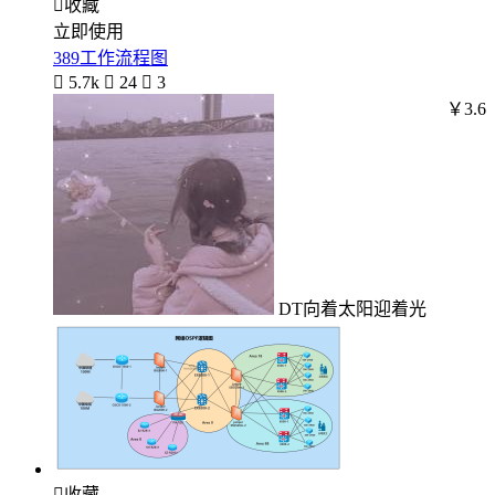

收藏
立即使用
389工作流程图

5.7k

24

3
￥3.6
DT向着太阳迎着光

收藏