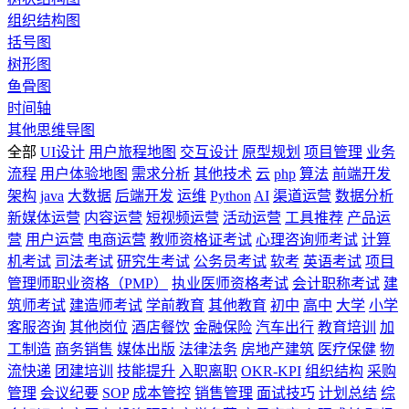
组织结构图
括号图
树形图
鱼骨图
时间轴
其他思维导图
全部
UI设计
用户旅程地图
交互设计
原型规划
项目管理
业务
流程
用户体验地图
需求分析
其他技术
云
php
算法
前端开发
架构
java
大数据
后端开发
运维
Python
AI
渠道运营
数据分析
新媒体运营
内容运营
短视频运营
活动运营
工具推荐
产品运
营
用户运营
电商运营
教师资格证考试
心理咨询师考试
计算
机考试
司法考试
研究生考试
公务员考试
软考
英语考试
项目
管理师职业资格（PMP）
执业医师资格考试
会计职称考试
建
筑师考试
建造师考试
学前教育
其他教育
初中
高中
大学
小学
客服咨询
其他岗位
酒店餐饮
金融保险
汽车出行
教育培训
加
工制造
商务销售
媒体出版
法律法务
房地产建筑
医疗保健
物
流快递
团建培训
技能提升
入职离职
OKR-KPI
组织结构
采购
管理
会议纪要
SOP
成本管控
销售管理
面试技巧
计划总结
综