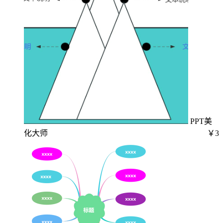
PPT美
化大师
￥3