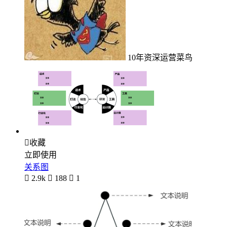
10年资深运营菜鸟

收藏
立即使用
关系图

2.9k

188

1