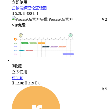
立即使用
归纳演绎理论逻辑图

5.2k

488

1
ProcessOn官方
￥2
VIP免费

收藏
立即使用
时间轴

12.0k

319

0
￥5