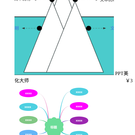
PPT美
化大师
￥3