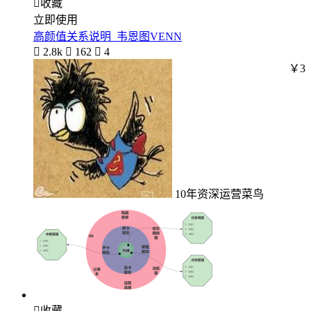

收藏
立即使用
高颜值关系说明_韦恩图VENN

2.8k

162

4
￥3
10年资深运营菜鸟

收藏