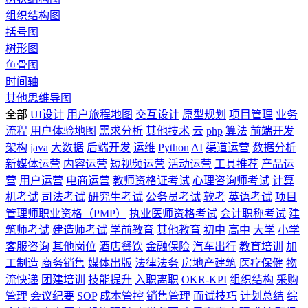
组织结构图
括号图
树形图
鱼骨图
时间轴
其他思维导图
全部
UI设计
用户旅程地图
交互设计
原型规划
项目管理
业务
流程
用户体验地图
需求分析
其他技术
云
php
算法
前端开发
架构
java
大数据
后端开发
运维
Python
AI
渠道运营
数据分析
新媒体运营
内容运营
短视频运营
活动运营
工具推荐
产品运
营
用户运营
电商运营
教师资格证考试
心理咨询师考试
计算
机考试
司法考试
研究生考试
公务员考试
软考
英语考试
项目
管理师职业资格（PMP）
执业医师资格考试
会计职称考试
建
筑师考试
建造师考试
学前教育
其他教育
初中
高中
大学
小学
客服咨询
其他岗位
酒店餐饮
金融保险
汽车出行
教育培训
加
工制造
商务销售
媒体出版
法律法务
房地产建筑
医疗保健
物
流快递
团建培训
技能提升
入职离职
OKR-KPI
组织结构
采购
管理
会议纪要
SOP
成本管控
销售管理
面试技巧
计划总结
综