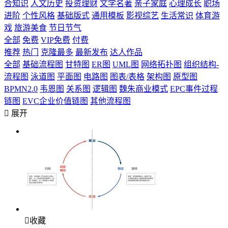
合知识
人文历史
投资理财
文学名著
亲子家庭
心理成长
职场
进阶
个性风格
基础版式
通用模板
影视综艺
生活常识
体育游
戏
旅游美食
节日节气
全部
免费
VIP免费
付费
推荐
热门
克隆最多
最新发布
达人作品
全部
基础流程图
甘特图
ER图
UML图
网络拓扑图
组织结构-
流程图
泳道图
平面图
电路图
图表/表格
架构图
原型图
BPMN2.0
韦恩图
关系图
逻辑图
魏朱商业模式
EPC事件过程
链图
EVC企业价值链图
其他流程图

展开

收藏