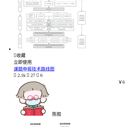

收藏
立即使用
课题申报技术路线图

2.1k

27

6
￥6
陈叙