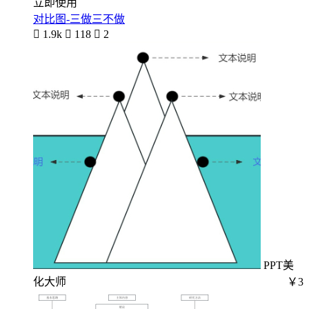
立即使用
对比图-三做三不做

1.9k

118

2
PPT美
化大师
￥3