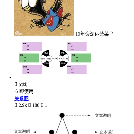
10年资深运营菜鸟

收藏
立即使用
关系图

2.9k

188

1