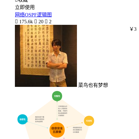
立即使用
网络OSPF逻辑图

175.6k

20

2
￥3
菜鸟也有梦想