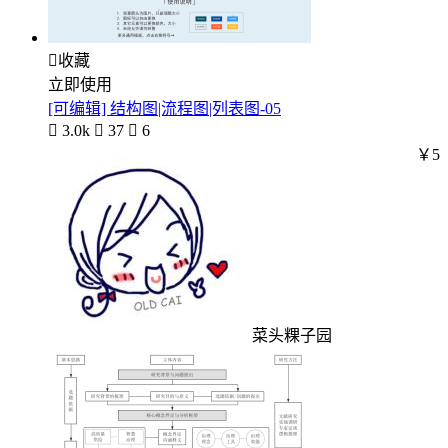

收藏
立即使用
[可编辑] 结构图|流程图|列表图-05

3.0k

37

6
￥5
菜头粿子园