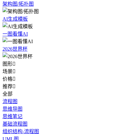
架构图/拓扑图
AI生成模板
一图看懂AI
2026世界杯
图形

场景

价格

推荐

全部
流程图
思维导图
思维笔记
基础流程图
组织结构-流程图
UML图