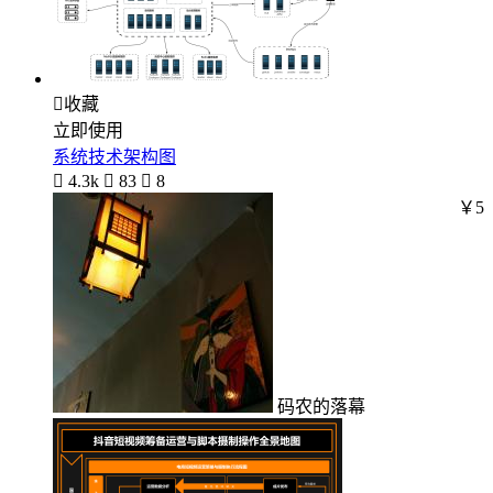

收藏
立即使用
系统技术架构图

4.3k

83

8
￥5
码农的落幕