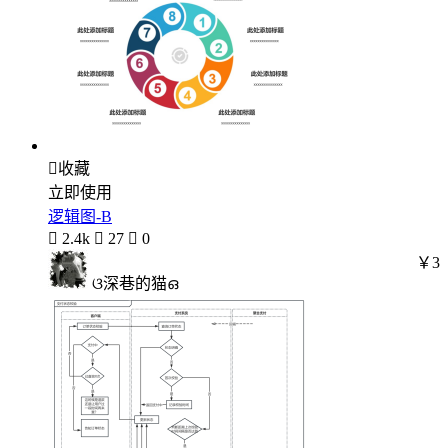

收藏
立即使用
逻辑图-B

2.4k

27

0
￥3
ଓ深巷的猫ഒ