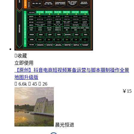

收藏
立即使用
【原创】抖音电商短视频筹备运营与脚本摄制操作全景
地图升级版

6.6k

45

26
￥15
晨光恒进