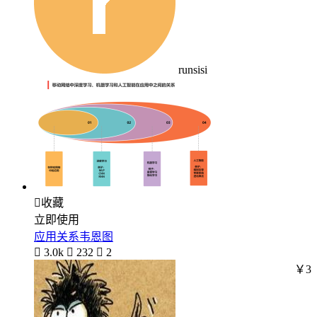
runsisi

收藏
立即使用
应用关系韦恩图

3.0k

232

2
￥3