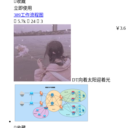

收藏
立即使用
389工作流程图

5.7k

24

3
￥3.6
DT向着太阳迎着光

收藏