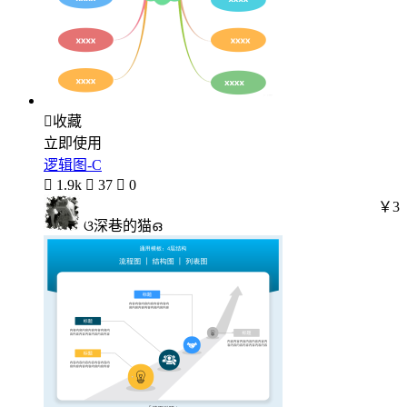

收藏
立即使用
逻辑图-C

1.9k

37

0
￥3
ଓ深巷的猫ഒ