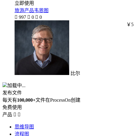
立即使用
旅游产品韦恩图

997

0

0
￥5
比尔
加载中...
发布文件
每天有
100,000+
文件在ProcessOn创建
免费使用
产品


思维导图
流程图