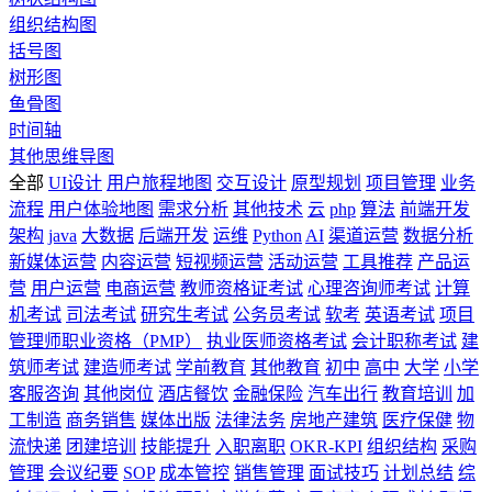
组织结构图
括号图
树形图
鱼骨图
时间轴
其他思维导图
全部
UI设计
用户旅程地图
交互设计
原型规划
项目管理
业务
流程
用户体验地图
需求分析
其他技术
云
php
算法
前端开发
架构
java
大数据
后端开发
运维
Python
AI
渠道运营
数据分析
新媒体运营
内容运营
短视频运营
活动运营
工具推荐
产品运
营
用户运营
电商运营
教师资格证考试
心理咨询师考试
计算
机考试
司法考试
研究生考试
公务员考试
软考
英语考试
项目
管理师职业资格（PMP）
执业医师资格考试
会计职称考试
建
筑师考试
建造师考试
学前教育
其他教育
初中
高中
大学
小学
客服咨询
其他岗位
酒店餐饮
金融保险
汽车出行
教育培训
加
工制造
商务销售
媒体出版
法律法务
房地产建筑
医疗保健
物
流快递
团建培训
技能提升
入职离职
OKR-KPI
组织结构
采购
管理
会议纪要
SOP
成本管控
销售管理
面试技巧
计划总结
综