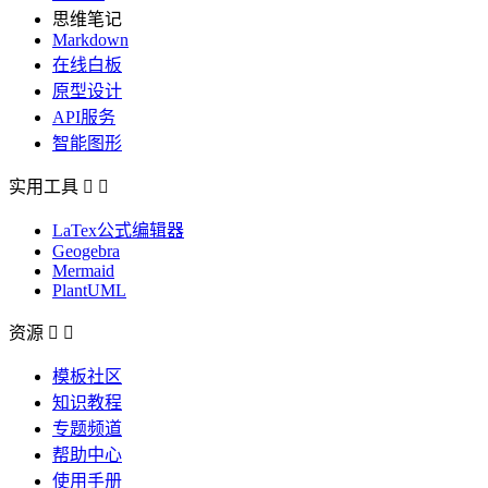
思维笔记
Markdown
在线白板
原型设计
API服务
智能图形
实用工具


LaTex公式编辑器
Geogebra
Mermaid
PlantUML
资源


模板社区
知识教程
专题频道
帮助中心
使用手册