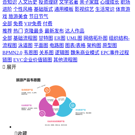
合知识
人文历史
投资理财
文学名著
亲子家庭
心理成长
职场
进阶
个性风格
基础版式
通用模板
影视综艺
生活常识
体育游
戏
旅游美食
节日节气
全部
免费
VIP免费
付费
推荐
热门
克隆最多
最新发布
达人作品
全部
基础流程图
甘特图
ER图
UML图
网络拓扑图
组织结构-
流程图
泳道图
平面图
电路图
图表/表格
架构图
原型图
BPMN2.0
韦恩图
关系图
逻辑图
魏朱商业模式
EPC事件过程
链图
EVC企业价值链图
其他流程图

展开

收藏