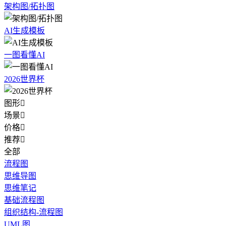
架构图/拓扑图
AI生成模板
一图看懂AI
2026世界杯
图形

场景

价格

推荐

全部
流程图
思维导图
思维笔记
基础流程图
组织结构-流程图
UML图