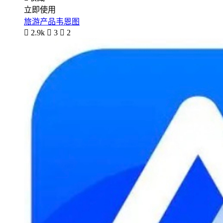
立即使用
旅游产品韦恩图

2.9k

3

2