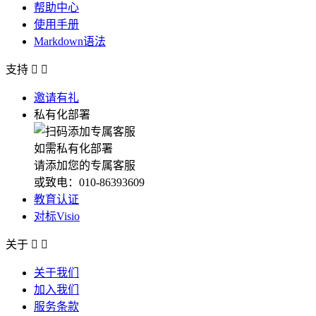
帮助中心
使用手册
Markdown语法
支持


邀请有礼
私有化部署
如需私有化部署
请添加您的专属客服
或致电：010-86393609
教育认证
对标Visio
关于


关于我们
加入我们
服务条款