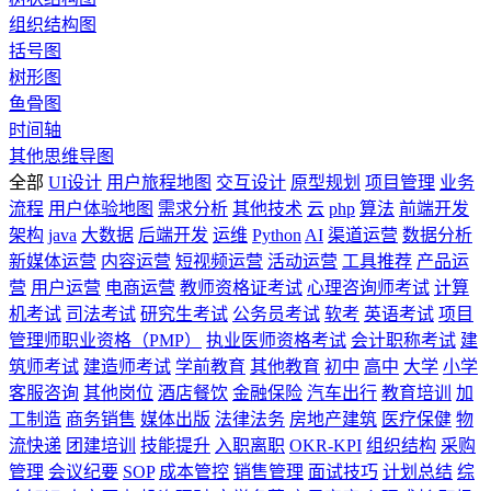
组织结构图
括号图
树形图
鱼骨图
时间轴
其他思维导图
全部
UI设计
用户旅程地图
交互设计
原型规划
项目管理
业务
流程
用户体验地图
需求分析
其他技术
云
php
算法
前端开发
架构
java
大数据
后端开发
运维
Python
AI
渠道运营
数据分析
新媒体运营
内容运营
短视频运营
活动运营
工具推荐
产品运
营
用户运营
电商运营
教师资格证考试
心理咨询师考试
计算
机考试
司法考试
研究生考试
公务员考试
软考
英语考试
项目
管理师职业资格（PMP）
执业医师资格考试
会计职称考试
建
筑师考试
建造师考试
学前教育
其他教育
初中
高中
大学
小学
客服咨询
其他岗位
酒店餐饮
金融保险
汽车出行
教育培训
加
工制造
商务销售
媒体出版
法律法务
房地产建筑
医疗保健
物
流快递
团建培训
技能提升
入职离职
OKR-KPI
组织结构
采购
管理
会议纪要
SOP
成本管控
销售管理
面试技巧
计划总结
综