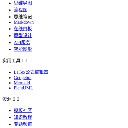
思维导图
流程图
思维笔记
Markdown
在线白板
原型设计
API服务
智能图形
实用工具


LaTex公式编辑器
Geogebra
Mermaid
PlantUML
资源


模板社区
知识教程
专题频道