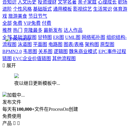
合知识
人文历史
投资理财
文学名著
亲子家庭
心理成长
职场
进阶
个性风格
基础版式
通用模板
影视综艺
生活常识
体育游
戏
旅游美食
节日节气
全部
免费
VIP免费
付费
推荐
热门
克隆最多
最新发布
达人作品
全部
基础流程图
甘特图
ER图
UML图
网络拓扑图
组织结构-
流程图
泳道图
平面图
电路图
图表/表格
架构图
原型图
BPMN2.0
韦恩图
关系图
逻辑图
魏朱商业模式
EPC事件过程
链图
EVC企业价值链图
其他流程图

展开
夜以继日更新模板中...
加载中...
发布文件
每天有
100,000+
文件在ProcessOn创建
免费使用
产品

