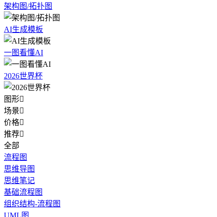
架构图/拓扑图
AI生成模板
一图看懂AI
2026世界杯
图形

场景

价格

推荐

全部
流程图
思维导图
思维笔记
基础流程图
组织结构-流程图
UML图