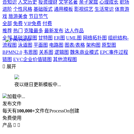
合知识
人文历史
投资理财
文学名著
亲子家庭
心理成长
职场
进阶
个性风格
基础版式
通用模板
影视综艺
生活常识
体育游
戏
旅游美食
节日节气
全部
免费
VIP免费
付费
推荐
热门
克隆最多
最新发布
达人作品
全部
基础流程图
甘特图
ER图
UML图
网络拓扑图
组织结构-
流程图
泳道图
平面图
电路图
图表/表格
架构图
原型图
BPMN2.0
韦恩图
关系图
逻辑图
魏朱商业模式
EPC事件过程
链图
EVC企业价值链图
其他流程图

展开
夜以继日更新模板中...
加载中...
发布文件
每天有
100,000+
文件在ProcessOn创建
免费使用
产品

