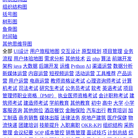
组织结构图
括号图
树形图
鱼骨图
时间轴
其他思维导图
全部
UI设计
用户旅程地图
交互设计
原型规划
项目管理
业务
流程
用户体验地图
需求分析
其他技术
云
php
算法
前端开发
架构
java
大数据
后端开发
运维
Python
AI
渠道运营
数据分析
新媒体运营
内容运营
短视频运营
活动运营
工具推荐
产品运
营
用户运营
电商运营
教师资格证考试
心理咨询师考试
计算
机考试
司法考试
研究生考试
公务员考试
软考
英语考试
项目
管理师职业资格（PMP）
执业医师资格考试
会计职称考试
建
筑师考试
建造师考试
学前教育
其他教育
初中
高中
大学
小学
客服咨询
其他岗位
酒店餐饮
金融保险
汽车出行
教育培训
加
工制造
商务销售
媒体出版
法律法务
房地产建筑
医疗保健
物
流快递
团建培训
技能提升
入职离职
OKR-KPI
组织结构
采购
管理
会议纪要
SOP
成本管控
销售管理
面试技巧
计划总结
综