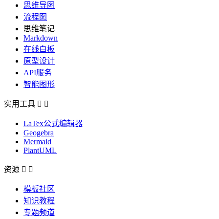
思维导图
流程图
思维笔记
Markdown
在线白板
原型设计
API服务
智能图形
实用工具


LaTex公式编辑器
Geogebra
Mermaid
PlantUML
资源


模板社区
知识教程
专题频道