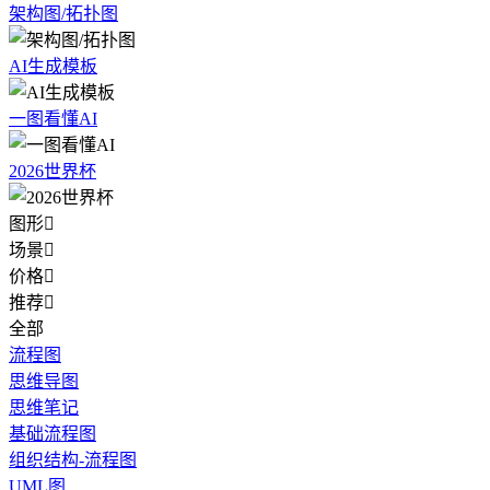
架构图/拓扑图
AI生成模板
一图看懂AI
2026世界杯
图形

场景

价格

推荐

全部
流程图
思维导图
思维笔记
基础流程图
组织结构-流程图
UML图