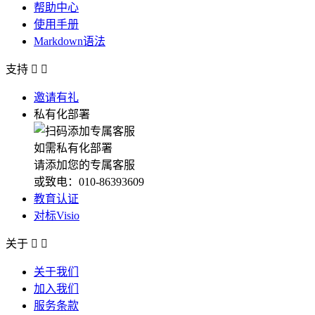
帮助中心
使用手册
Markdown语法
支持


邀请有礼
私有化部署
如需私有化部署
请添加您的专属客服
或致电：010-86393609
教育认证
对标Visio
关于


关于我们
加入我们
服务条款