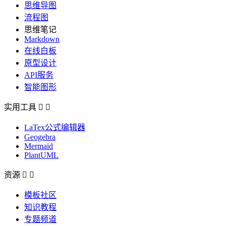
思维导图
流程图
思维笔记
Markdown
在线白板
原型设计
API服务
智能图形
实用工具


LaTex公式编辑器
Geogebra
Mermaid
PlantUML
资源


模板社区
知识教程
专题频道