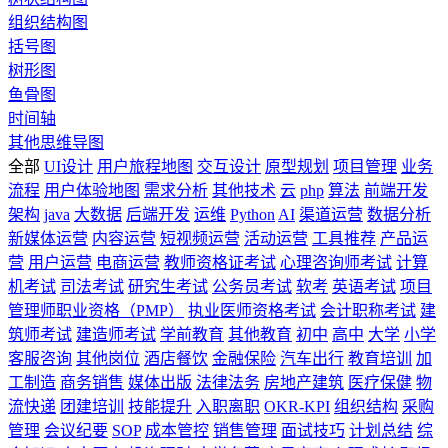
组织结构图
括号图
树形图
鱼骨图
时间轴
其他思维导图
全部
UI设计
用户旅程地图
交互设计
原型规划
项目管理
业务
流程
用户体验地图
需求分析
其他技术
云
php
算法
前端开发
架构
java
大数据
后端开发
运维
Python
AI
渠道运营
数据分析
新媒体运营
内容运营
短视频运营
活动运营
工具推荐
产品运
营
用户运营
电商运营
教师资格证考试
心理咨询师考试
计算
机考试
司法考试
研究生考试
公务员考试
软考
英语考试
项目
管理师职业资格（PMP）
执业医师资格考试
会计职称考试
建
筑师考试
建造师考试
学前教育
其他教育
初中
高中
大学
小学
客服咨询
其他岗位
酒店餐饮
金融保险
汽车出行
教育培训
加
工制造
商务销售
媒体出版
法律法务
房地产建筑
医疗保健
物
流快递
团建培训
技能提升
入职离职
OKR-KPI
组织结构
采购
管理
会议纪要
SOP
成本管控
销售管理
面试技巧
计划总结
综