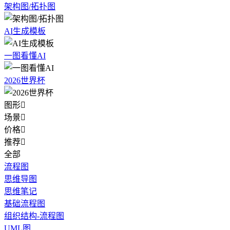
架构图/拓扑图
AI生成模板
一图看懂AI
2026世界杯
图形

场景

价格

推荐

全部
流程图
思维导图
思维笔记
基础流程图
组织结构-流程图
UML图