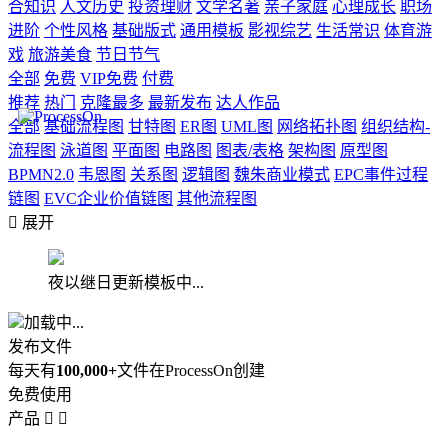
合知识
人文历史
投资理财
文学名著
亲子家庭
心理成长
职场
进阶
个性风格
基础版式
通用模板
影视综艺
生活常识
体育游
戏
旅游美食
节日节气
全部
免费
VIP免费
付费
推荐
热门
克隆最多
最新发布
达人作品
全部
基础流程图
甘特图
ER图
UML图
网络拓扑图
组织结构-
流程图
泳道图
平面图
电路图
图表/表格
架构图
原型图
BPMN2.0
韦恩图
关系图
逻辑图
魏朱商业模式
EPC事件过程
链图
EVC企业价值链图
其他流程图

展开
夜以继日更新模板中...
加载中...
发布文件
每天有
100,000+
文件在ProcessOn创建
免费使用
产品

