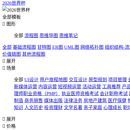
2026世界杯
全部模板

图形
全部
流程图
思维导图
思维笔记
全部
基础流程图
甘特图
ER图
UML图
网络拓扑图
组织结构-
价值链图
其他流程图

展开

场景
全部
UI设计
用户旅程地图
交互设计
原型规划
项目管理
新媒体运营
内容运营
短视频运营
活动运营
工具推荐
产
理师职业资格（PMP）
执业医师资格考试
会计职称考试
制造
商务销售
媒体出版
法律法务
房地产建筑
医疗保健
知识
人文历史
投资理财
文学名著
亲子家庭
心理成长
职

展开

价格