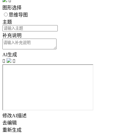

图形选择
思维导图
主题
补充说明
AI生成


修改AI描述
去编辑
重新生成