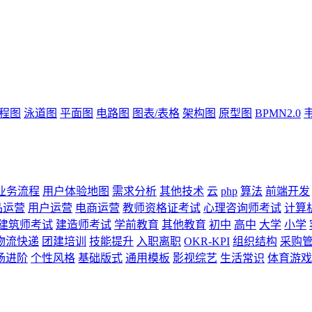
流程图
泳道图
平面图
电路图
图表/表格
架构图
原型图
BPMN2.0
业务流程
用户体验地图
需求分析
其他技术
云
php
算法
前端开发
品运营
用户运营
电商运营
教师资格证考试
心理咨询师考试
计算
建筑师考试
建造师考试
学前教育
其他教育
初中
高中
大学
小学
物流快递
团建培训
技能提升
入职离职
OKR-KPI
组织结构
采购
场进阶
个性风格
基础版式
通用模板
影视综艺
生活常识
体育游戏