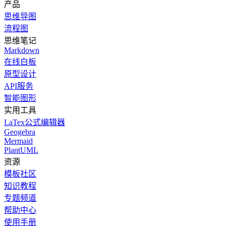
产品
思维导图
流程图
思维笔记
Markdown
在线白板
原型设计
API服务
智能图形
实用工具
LaTex公式编辑器
Geogebra
Mermaid
PlantUML
资源
模板社区
知识教程
专题频道
帮助中心
使用手册