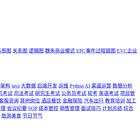
韦恩图
关系图
逻辑图
魏朱商业模式
EPC事件过程链图
EVC企业
架构
java
大数据
后端开发
运维
Python
AI
渠道运营
数据分析
机考试
司法考试
研究生考试
公务员考试
软考
英语考试
项目管
客服咨询
其他岗位
酒店餐饮
金融保险
汽车出行
教育培训
加工
管理
会议纪要
SOP
成本管控
销售管理
面试技巧
计划总结
综合
旅游美食
节日节气