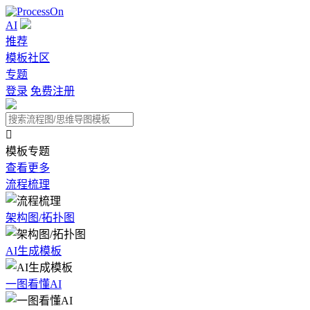
AI
推荐
模板社区
专题
登录
免费注册

模板专题
查看更多
流程梳理
架构图/拓扑图
AI生成模板
一图看懂AI