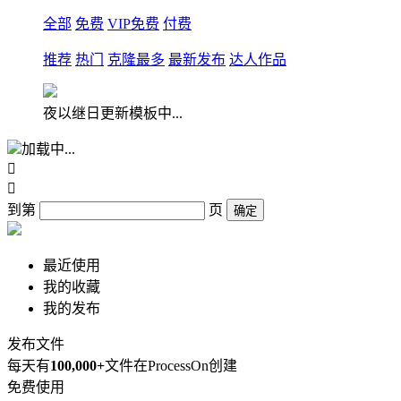
全部
免费
VIP免费
付费
推荐
热门
克隆最多
最新发布
达人作品
夜以继日更新模板中...
加载中...


到第
页
确定
最近使用
我的收藏
我的发布
发布文件
每天有
100,000+
文件在ProcessOn创建
免费使用