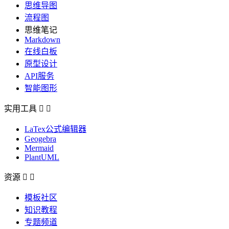
思维导图
流程图
思维笔记
Markdown
在线白板
原型设计
API服务
智能图形
实用工具


LaTex公式编辑器
Geogebra
Mermaid
PlantUML
资源


模板社区
知识教程
专题频道