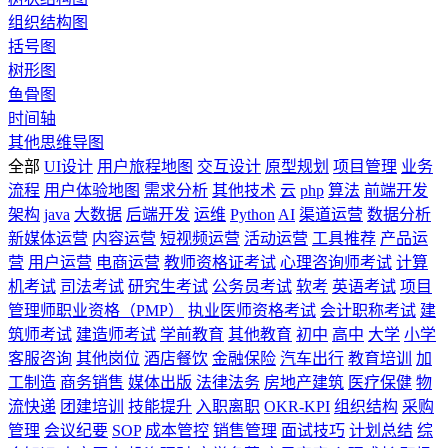
组织结构图
括号图
树形图
鱼骨图
时间轴
其他思维导图
全部
UI设计
用户旅程地图
交互设计
原型规划
项目管理
业务
流程
用户体验地图
需求分析
其他技术
云
php
算法
前端开发
架构
java
大数据
后端开发
运维
Python
AI
渠道运营
数据分析
新媒体运营
内容运营
短视频运营
活动运营
工具推荐
产品运
营
用户运营
电商运营
教师资格证考试
心理咨询师考试
计算
机考试
司法考试
研究生考试
公务员考试
软考
英语考试
项目
管理师职业资格（PMP）
执业医师资格考试
会计职称考试
建
筑师考试
建造师考试
学前教育
其他教育
初中
高中
大学
小学
客服咨询
其他岗位
酒店餐饮
金融保险
汽车出行
教育培训
加
工制造
商务销售
媒体出版
法律法务
房地产建筑
医疗保健
物
流快递
团建培训
技能提升
入职离职
OKR-KPI
组织结构
采购
管理
会议纪要
SOP
成本管控
销售管理
面试技巧
计划总结
综