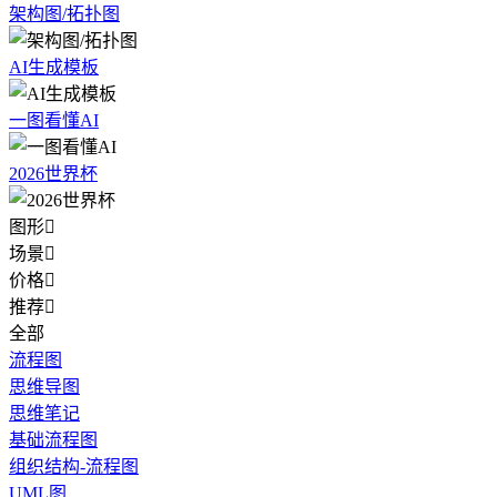
架构图/拓扑图
AI生成模板
一图看懂AI
2026世界杯
图形

场景

价格

推荐

全部
流程图
思维导图
思维笔记
基础流程图
组织结构-流程图
UML图