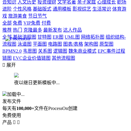
合知识
人文历史
投资理财
文学名著
亲子家庭
心理成长
职场
进阶
个性风格
基础版式
通用模板
影视综艺
生活常识
体育游
戏
旅游美食
节日节气
全部
免费
VIP免费
付费
推荐
热门
克隆最多
最新发布
达人作品
全部
基础流程图
甘特图
ER图
UML图
网络拓扑图
组织结构-
流程图
泳道图
平面图
电路图
图表/表格
架构图
原型图
BPMN2.0
韦恩图
关系图
逻辑图
魏朱商业模式
EPC事件过程
链图
EVC企业价值链图
其他流程图

展开
夜以继日更新模板中...
加载中...
发布文件
每天有
100,000+
文件在ProcessOn创建
免费使用
产品

