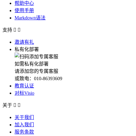
帮助中心
使用手册
Markdown语法
支持


邀请有礼
私有化部署
如需私有化部署
请添加您的专属客服
或致电：010-86393609
教育认证
对标Visio
关于


关于我们
加入我们
服务条款