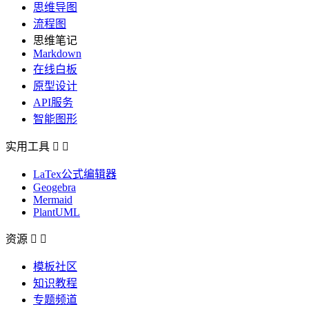
思维导图
流程图
思维笔记
Markdown
在线白板
原型设计
API服务
智能图形
实用工具


LaTex公式编辑器
Geogebra
Mermaid
PlantUML
资源


模板社区
知识教程
专题频道