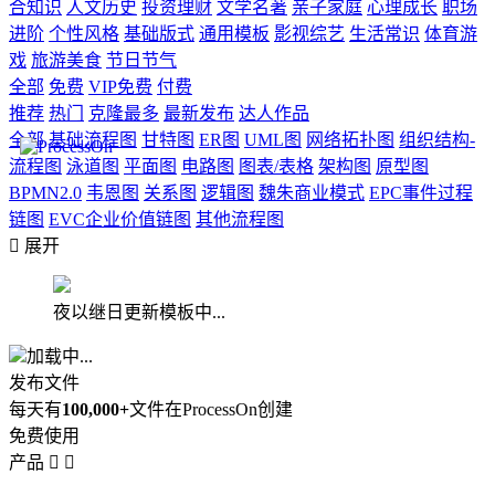
合知识
人文历史
投资理财
文学名著
亲子家庭
心理成长
职场
进阶
个性风格
基础版式
通用模板
影视综艺
生活常识
体育游
戏
旅游美食
节日节气
全部
免费
VIP免费
付费
推荐
热门
克隆最多
最新发布
达人作品
全部
基础流程图
甘特图
ER图
UML图
网络拓扑图
组织结构-
流程图
泳道图
平面图
电路图
图表/表格
架构图
原型图
BPMN2.0
韦恩图
关系图
逻辑图
魏朱商业模式
EPC事件过程
链图
EVC企业价值链图
其他流程图

展开
夜以继日更新模板中...
加载中...
发布文件
每天有
100,000+
文件在ProcessOn创建
免费使用
产品

