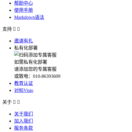
帮助中心
使用手册
Markdown语法
支持


邀请有礼
私有化部署
如需私有化部署
请添加您的专属客服
或致电：010-86393609
教育认证
对标Visio
关于


关于我们
加入我们
服务条款