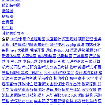
组织结构图
括号图
树形图
鱼骨图
时间轴
其他思维导图
全部
UI设计
用户旅程地图
交互设计
原型规划
项目管理
业务
流程
用户体验地图
需求分析
其他技术
云
php
算法
前端开发
架构
java
大数据
后端开发
运维
Python
AI
渠道运营
数据分析
新媒体运营
内容运营
短视频运营
活动运营
工具推荐
产品运
营
用户运营
电商运营
教师资格证考试
心理咨询师考试
计算
机考试
司法考试
研究生考试
公务员考试
软考
英语考试
项目
管理师职业资格（PMP）
执业医师资格考试
会计职称考试
建
筑师考试
建造师考试
学前教育
其他教育
初中
高中
大学
小学
客服咨询
其他岗位
酒店餐饮
金融保险
汽车出行
教育培训
加
工制造
商务销售
媒体出版
法律法务
房地产建筑
医疗保健
物
流快递
团建培训
技能提升
入职离职
OKR-KPI
组织结构
采购
管理
会议纪要
SOP
成本管控
销售管理
面试技巧
计划总结
综