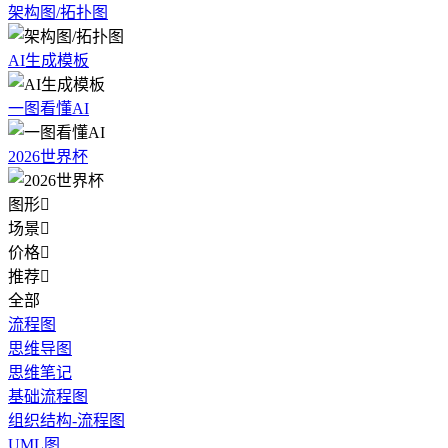
架构图/拓扑图
AI生成模板
一图看懂AI
2026世界杯
图形

场景

价格

推荐

全部
流程图
思维导图
思维笔记
基础流程图
组织结构-流程图
UML图