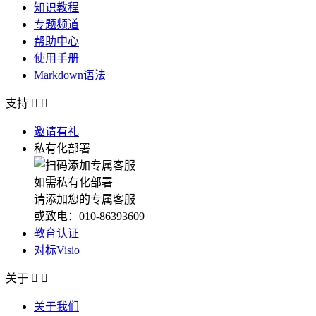
知识教程
专题频道
帮助中心
使用手册
Markdown语法
支持


邀请有礼
私有化部署
如需私有化部署
请添加您的专属客服
或致电：010-86393609
教育认证
对标Visio
关于


关于我们