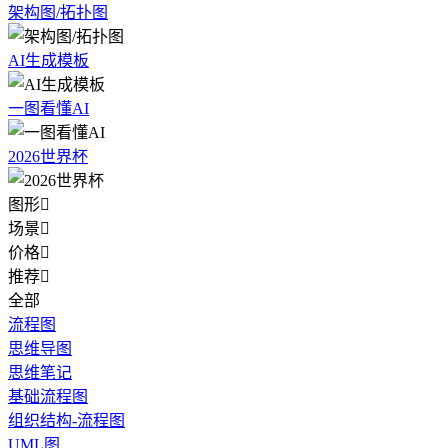
架构图/拓扑图
AI生成模板
一图看懂AI
2026世界杯
图形

场景

价格

推荐

全部
流程图
思维导图
思维笔记
基础流程图
组织结构-流程图
UML图