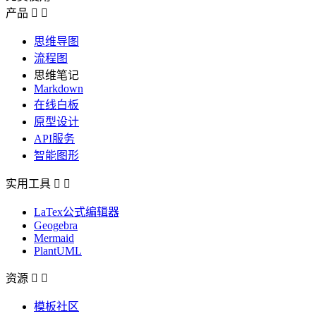
产品


思维导图
流程图
思维笔记
Markdown
在线白板
原型设计
API服务
智能图形
实用工具


LaTex公式编辑器
Geogebra
Mermaid
PlantUML
资源


模板社区