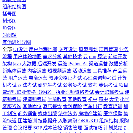
组织结构图
括号图
树形图
鱼骨图
时间轴
其他思维导图
全部
UI设计
用户旅程地图
交互设计
原型规划
项目管理
业务
流程
用户体验地图
需求分析
其他技术
云
php
算法
前端开发
架构
java
大数据
后端开发
运维
Python
AI
渠道运营
数据分析
新媒体运营
内容运营
短视频运营
活动运营
工具推荐
产品运
营
用户运营
电商运营
教师资格证考试
心理咨询师考试
计算
机考试
司法考试
研究生考试
公务员考试
软考
英语考试
项目
管理师职业资格（PMP）
执业医师资格考试
会计职称考试
建
筑师考试
建造师考试
学前教育
其他教育
初中
高中
大学
小学
客服咨询
其他岗位
酒店餐饮
金融保险
汽车出行
教育培训
加
工制造
商务销售
媒体出版
法律法务
房地产建筑
医疗保健
物
流快递
团建培训
技能提升
入职离职
OKR-KPI
组织结构
采购
管理
会议纪要
SOP
成本管控
销售管理
面试技巧
计划总结
综