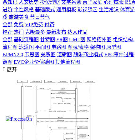
合知识
人文历史
投资理财
文学名著
亲子家庭
心理成长
职场
进阶
个性风格
基础版式
通用模板
影视综艺
生活常识
体育游
戏
旅游美食
节日节气
全部
免费
VIP免费
付费
推荐
热门
克隆最多
最新发布
达人作品
全部
基础流程图
甘特图
ER图
UML图
网络拓扑图
组织结构-
流程图
泳道图
平面图
电路图
图表/表格
架构图
原型图
BPMN2.0
韦恩图
关系图
逻辑图
魏朱商业模式
EPC事件过程
链图
EVC企业价值链图
其他流程图

展开