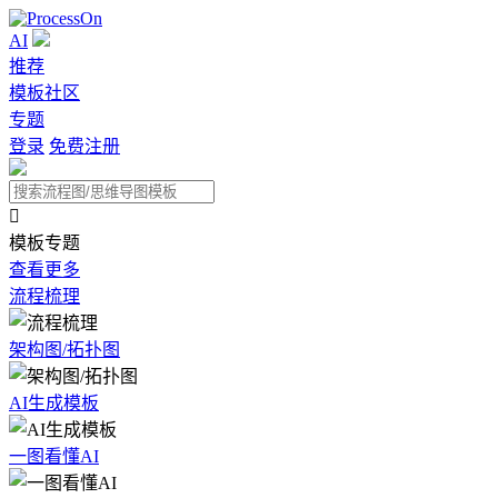
AI
推荐
模板社区
专题
登录
免费注册

模板专题
查看更多
流程梳理
架构图/拓扑图
AI生成模板
一图看懂AI