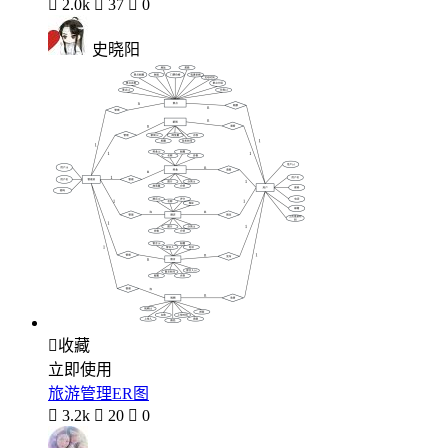

2.0k

37

0
史晓阳

收藏
立即使用
旅游管理ER图

3.2k

20

0