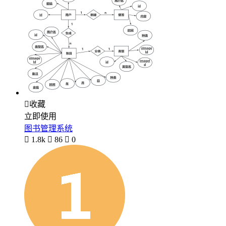

收藏
立即使用
图书管理系统

1.8k

86

0