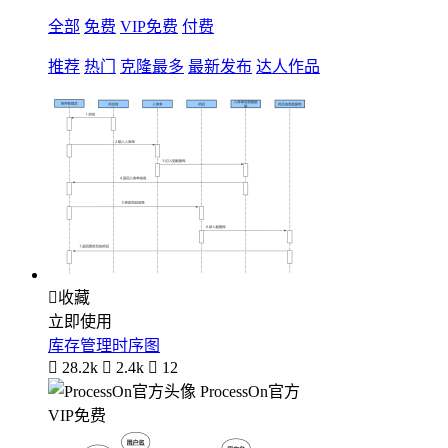
全部
免费
VIP免费
付费
推荐
热门
克隆最多
最新发布
达人作品

收藏
立即使用
库存管理时序图

28.2k

2.4k

12
ProcessOn官方
VIP免费