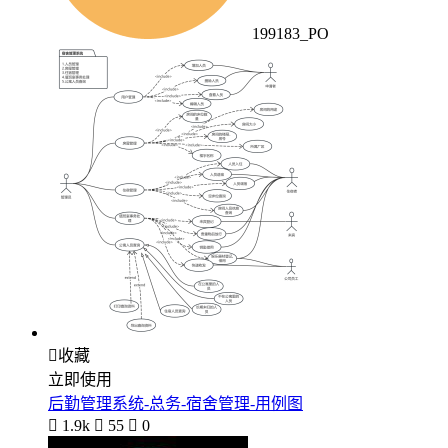
199183_PO

收藏
立即使用
后勤管理系统-总务-宿舍管理-用例图

1.9k

55

0