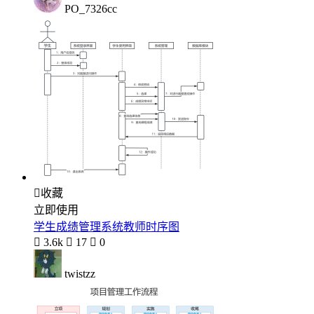
PO_7326cc

收藏
立即使用
学生成绩管理系统教师时序图

3.6k

17

0
twistzz