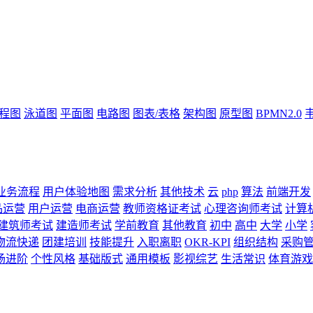
流程图
泳道图
平面图
电路图
图表/表格
架构图
原型图
BPMN2.0
业务流程
用户体验地图
需求分析
其他技术
云
php
算法
前端开发
品运营
用户运营
电商运营
教师资格证考试
心理咨询师考试
计算
建筑师考试
建造师考试
学前教育
其他教育
初中
高中
大学
小学
物流快递
团建培训
技能提升
入职离职
OKR-KPI
组织结构
采购
场进阶
个性风格
基础版式
通用模板
影视综艺
生活常识
体育游戏