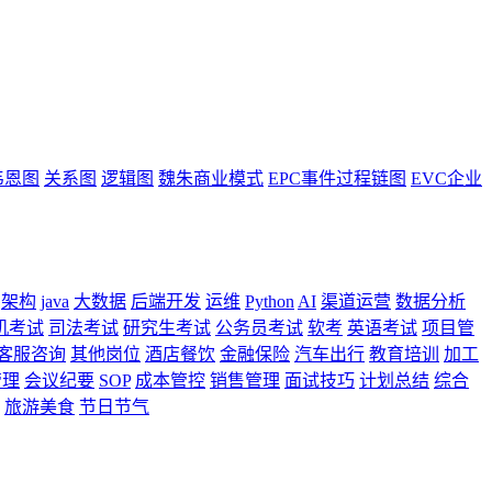
韦恩图
关系图
逻辑图
魏朱商业模式
EPC事件过程链图
EVC企业
架构
java
大数据
后端开发
运维
Python
AI
渠道运营
数据分析
机考试
司法考试
研究生考试
公务员考试
软考
英语考试
项目管
客服咨询
其他岗位
酒店餐饮
金融保险
汽车出行
教育培训
加工
管理
会议纪要
SOP
成本管控
销售管理
面试技巧
计划总结
综合
旅游美食
节日节气