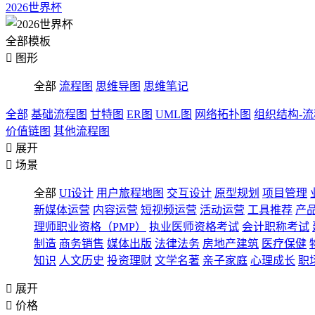
2026世界杯
全部模板

图形
全部
流程图
思维导图
思维笔记
全部
基础流程图
甘特图
ER图
UML图
网络拓扑图
组织结构-
价值链图
其他流程图

展开

场景
全部
UI设计
用户旅程地图
交互设计
原型规划
项目管理
新媒体运营
内容运营
短视频运营
活动运营
工具推荐
产
理师职业资格（PMP）
执业医师资格考试
会计职称考试
制造
商务销售
媒体出版
法律法务
房地产建筑
医疗保健
知识
人文历史
投资理财
文学名著
亲子家庭
心理成长
职

展开

价格