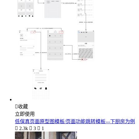

收藏
立即使用
低保真页面原型图模板/页面功能跳转模板---下厨房为例

2.3k

3

1