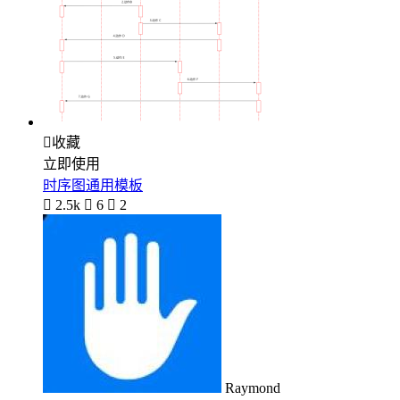

收藏
立即使用
时序图通用模板

2.5k

6

2
Raymond