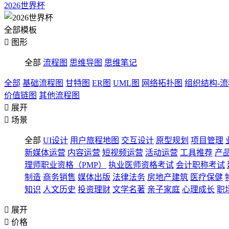
2026世界杯
全部模板

图形
全部
流程图
思维导图
思维笔记
全部
基础流程图
甘特图
ER图
UML图
网络拓扑图
组织结构-
价值链图
其他流程图

展开

场景
全部
UI设计
用户旅程地图
交互设计
原型规划
项目管理
新媒体运营
内容运营
短视频运营
活动运营
工具推荐
产
理师职业资格（PMP）
执业医师资格考试
会计职称考试
制造
商务销售
媒体出版
法律法务
房地产建筑
医疗保健
知识
人文历史
投资理财
文学名著
亲子家庭
心理成长
职

展开

价格