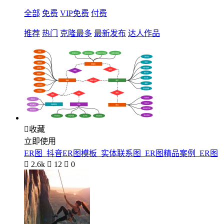
全部
免费
VIP免费
付费
推荐
热门
克隆最多
最新发布
达人作品

收藏
立即使用
ER图_抖音ER图模板_实体联系图_ER图精品案例_ER图

2.6k

12

0