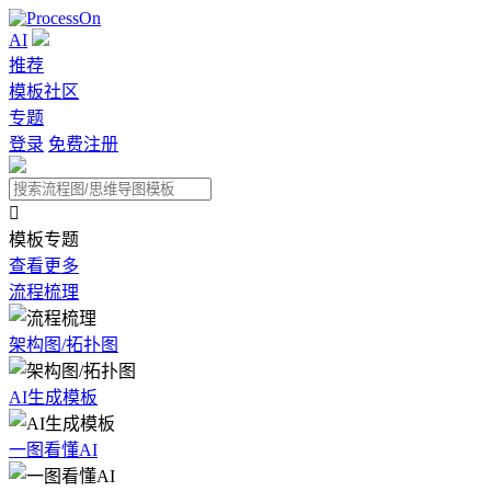
AI
推荐
模板社区
专题
登录
免费注册

模板专题
查看更多
流程梳理
架构图/拓扑图
AI生成模板
一图看懂AI