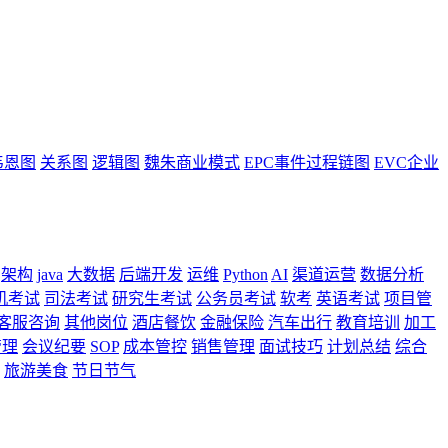
韦恩图
关系图
逻辑图
魏朱商业模式
EPC事件过程链图
EVC企业
架构
java
大数据
后端开发
运维
Python
AI
渠道运营
数据分析
机考试
司法考试
研究生考试
公务员考试
软考
英语考试
项目管
客服咨询
其他岗位
酒店餐饮
金融保险
汽车出行
教育培训
加工
管理
会议纪要
SOP
成本管控
销售管理
面试技巧
计划总结
综合
旅游美食
节日节气