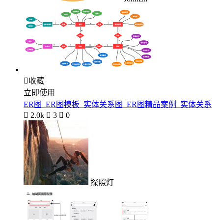

收藏
立即使用
ER图_ER图模板_实体关系图_ER图精品案例_实体关系

2.0k

3

0
探照灯