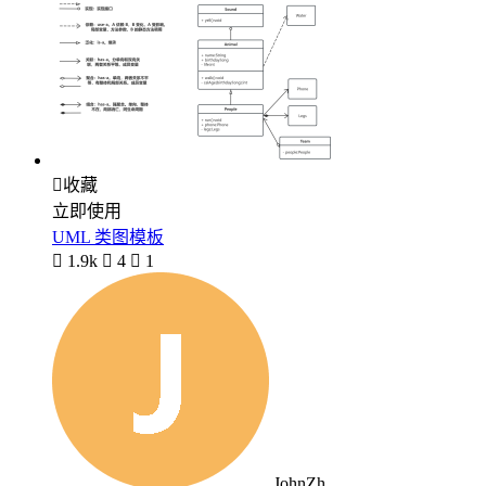

收藏
立即使用
UML 类图模板

1.9k

4

1
JohnZh