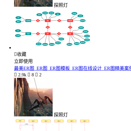
探照灯

收藏
立即使用
最美ER图_ER图_ER图模板_ER图在线设计_ER图精美案

2.9k

8

2
探照灯