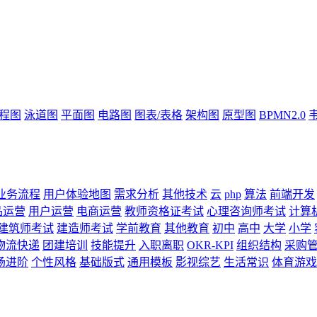
流程图
泳道图
平面图
电路图
图表/表格
架构图
原型图
BPMN2.0
业务流程
用户体验地图
需求分析
其他技术
云
php
算法
前端开发
品运营
用户运营
电商运营
教师资格证考试
心理咨询师考试
计算
建筑师考试
建造师考试
学前教育
其他教育
初中
高中
大学
小学
物流快递
团建培训
技能提升
入职离职
OKR-KPI
组织结构
采购
场进阶
个性风格
基础版式
通用模板
影视综艺
生活常识
体育游戏