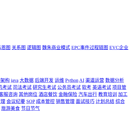
韦恩图
关系图
逻辑图
魏朱商业模式
EPC事件过程链图
EVC企业
架构
java
大数据
后端开发
运维
Python
AI
渠道运营
数据分析
机考试
司法考试
研究生考试
公务员考试
软考
英语考试
项目管
客服咨询
其他岗位
酒店餐饮
金融保险
汽车出行
教育培训
加工
管理
会议纪要
SOP
成本管控
销售管理
面试技巧
计划总结
综合
旅游美食
节日节气