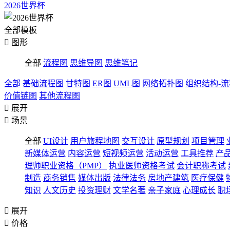
2026世界杯
全部模板

图形
全部
流程图
思维导图
思维笔记
全部
基础流程图
甘特图
ER图
UML图
网络拓扑图
组织结构-
价值链图
其他流程图

展开

场景
全部
UI设计
用户旅程地图
交互设计
原型规划
项目管理
新媒体运营
内容运营
短视频运营
活动运营
工具推荐
产
理师职业资格（PMP）
执业医师资格考试
会计职称考试
制造
商务销售
媒体出版
法律法务
房地产建筑
医疗保健
知识
人文历史
投资理财
文学名著
亲子家庭
心理成长
职

展开

价格