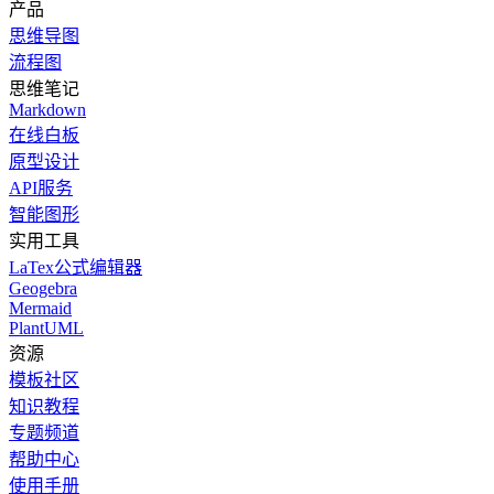
产品
思维导图
流程图
思维笔记
Markdown
在线白板
原型设计
API服务
智能图形
实用工具
LaTex公式编辑器
Geogebra
Mermaid
PlantUML
资源
模板社区
知识教程
专题频道
帮助中心
使用手册