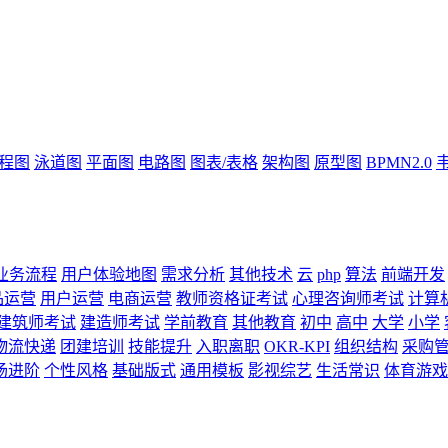
流程图
泳道图
平面图
电路图
图表/表格
架构图
原型图
BPMN2.0
业务流程
用户体验地图
需求分析
其他技术
云
php
算法
前端开发
品运营
用户运营
电商运营
教师资格证考试
心理咨询师考试
计算
建筑师考试
建造师考试
学前教育
其他教育
初中
高中
大学
小学
物流快递
团建培训
技能提升
入职离职
OKR-KPI
组织结构
采购
场进阶
个性风格
基础版式
通用模板
影视综艺
生活常识
体育游戏