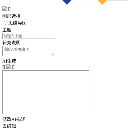

图形选择
思维导图
主题
补充说明
AI生成


修改AI描述
去编辑