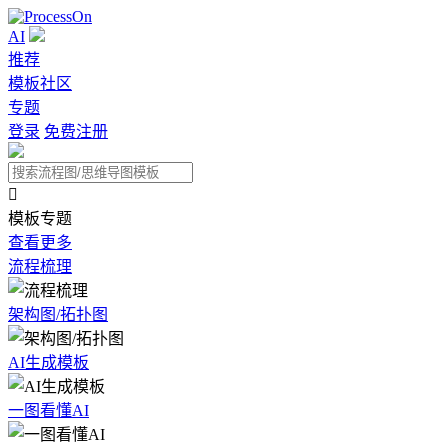
AI
推荐
模板社区
专题
登录
免费注册

模板专题
查看更多
流程梳理
架构图/拓扑图
AI生成模板
一图看懂AI