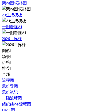
架构图/拓扑图
AI生成模板
一图看懂AI
2026世界杯
图形

场景

价格

推荐

全部
流程图
思维导图
思维笔记
基础流程图
组织结构-流程图
UML图