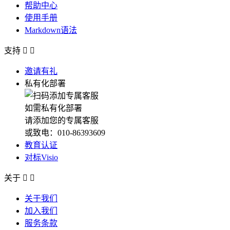
帮助中心
使用手册
Markdown语法
支持


邀请有礼
私有化部署
如需私有化部署
请添加您的专属客服
或致电：010-86393609
教育认证
对标Visio
关于


关于我们
加入我们
服务条款