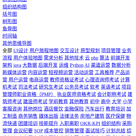
组织结构图
括号图
树形图
鱼骨图
时间轴
其他思维导图
全部
UI设计
用户旅程地图
交互设计
原型规划
项目管理
业务
流程
用户体验地图
需求分析
其他技术
云
php
算法
前端开发
架构
java
大数据
后端开发
运维
Python
AI
渠道运营
数据分析
新媒体运营
内容运营
短视频运营
活动运营
工具推荐
产品运
营
用户运营
电商运营
教师资格证考试
心理咨询师考试
计算
机考试
司法考试
研究生考试
公务员考试
软考
英语考试
项目
管理师职业资格（PMP）
执业医师资格考试
会计职称考试
建
筑师考试
建造师考试
学前教育
其他教育
初中
高中
大学
小学
客服咨询
其他岗位
酒店餐饮
金融保险
汽车出行
教育培训
加
工制造
商务销售
媒体出版
法律法务
房地产建筑
医疗保健
物
流快递
团建培训
技能提升
入职离职
OKR-KPI
组织结构
采购
管理
会议纪要
SOP
成本管控
销售管理
面试技巧
计划总结
综