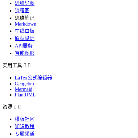
思维导图
流程图
思维笔记
Markdown
在线白板
原型设计
API服务
智能图形
实用工具


LaTex公式编辑器
Geogebra
Mermaid
PlantUML
资源


模板社区
知识教程
专题频道