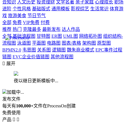
合知识
人文历史
投资理财
文学名著
亲子家庭
心理成长
职场
进阶
个性风格
基础版式
通用模板
影视综艺
生活常识
体育游
戏
旅游美食
节日节气
全部
免费
VIP免费
付费
推荐
热门
克隆最多
最新发布
达人作品
全部
基础流程图
甘特图
ER图
UML图
网络拓扑图
组织结构-
流程图
泳道图
平面图
电路图
图表/表格
架构图
原型图
BPMN2.0
韦恩图
关系图
逻辑图
魏朱商业模式
EPC事件过程
链图
EVC企业价值链图
其他流程图

展开
夜以继日更新模板中...
加载中...
发布文件
每天有
100,000+
文件在ProcessOn创建
免费使用
产品

