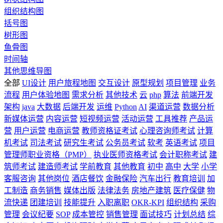
组织结构图
括号图
树形图
鱼骨图
时间轴
其他思维导图
全部
UI设计
用户旅程地图
交互设计
原型规划
项目管理
业务
流程
用户体验地图
需求分析
其他技术
云
php
算法
前端开发
架构
java
大数据
后端开发
运维
Python
AI
渠道运营
数据分析
新媒体运营
内容运营
短视频运营
活动运营
工具推荐
产品运
营
用户运营
电商运营
教师资格证考试
心理咨询师考试
计算
机考试
司法考试
研究生考试
公务员考试
软考
英语考试
项目
管理师职业资格（PMP）
执业医师资格考试
会计职称考试
建
筑师考试
建造师考试
学前教育
其他教育
初中
高中
大学
小学
客服咨询
其他岗位
酒店餐饮
金融保险
汽车出行
教育培训
加
工制造
商务销售
媒体出版
法律法务
房地产建筑
医疗保健
物
流快递
团建培训
技能提升
入职离职
OKR-KPI
组织结构
采购
管理
会议纪要
SOP
成本管控
销售管理
面试技巧
计划总结
综