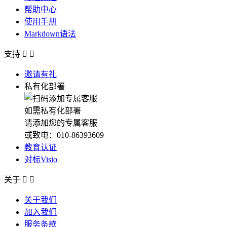
帮助中心
使用手册
Markdown语法
支持


邀请有礼
私有化部署
如需私有化部署
请添加您的专属客服
或致电：010-86393609
教育认证
对标Visio
关于


关于我们
加入我们
服务条款