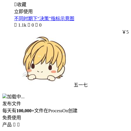

收藏
立即使用
不同时期下“决策”指标示意图

1.1k

0

0
￥5
五一七
加载中...
发布文件
每天有
100,000+
文件在ProcessOn创建
免费使用
产品

