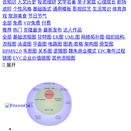
合知识
人文历史
投资理财
文学名著
亲子家庭
心理成长
职场
进阶
个性风格
基础版式
通用模板
影视综艺
生活常识
体育游
戏
旅游美食
节日节气
全部
免费
VIP免费
付费
推荐
热门
克隆最多
最新发布
达人作品
全部
基础流程图
甘特图
ER图
UML图
网络拓扑图
组织结构-
流程图
泳道图
平面图
电路图
图表/表格
架构图
原型图
BPMN2.0
韦恩图
关系图
逻辑图
魏朱商业模式
EPC事件过程
链图
EVC企业价值链图
其他流程图

展开