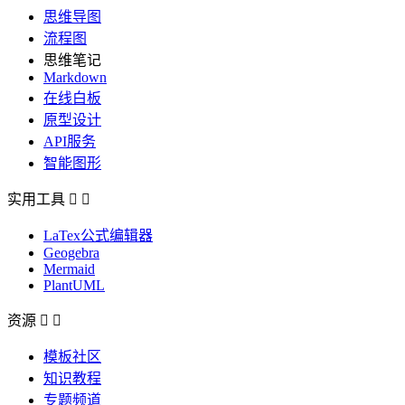
思维导图
流程图
思维笔记
Markdown
在线白板
原型设计
API服务
智能图形
实用工具


LaTex公式编辑器
Geogebra
Mermaid
PlantUML
资源


模板社区
知识教程
专题频道