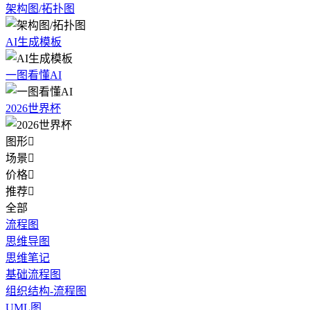
架构图/拓扑图
AI生成模板
一图看懂AI
2026世界杯
图形

场景

价格

推荐

全部
流程图
思维导图
思维笔记
基础流程图
组织结构-流程图
UML图