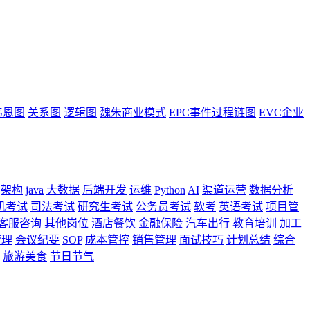
韦恩图
关系图
逻辑图
魏朱商业模式
EPC事件过程链图
EVC企业
架构
java
大数据
后端开发
运维
Python
AI
渠道运营
数据分析
机考试
司法考试
研究生考试
公务员考试
软考
英语考试
项目管
客服咨询
其他岗位
酒店餐饮
金融保险
汽车出行
教育培训
加工
管理
会议纪要
SOP
成本管控
销售管理
面试技巧
计划总结
综合
旅游美食
节日节气