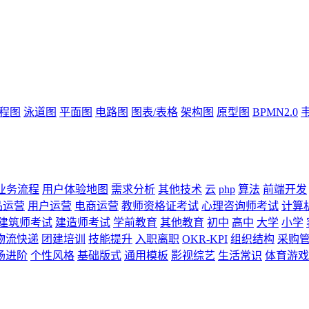
流程图
泳道图
平面图
电路图
图表/表格
架构图
原型图
BPMN2.0
业务流程
用户体验地图
需求分析
其他技术
云
php
算法
前端开发
品运营
用户运营
电商运营
教师资格证考试
心理咨询师考试
计算
建筑师考试
建造师考试
学前教育
其他教育
初中
高中
大学
小学
物流快递
团建培训
技能提升
入职离职
OKR-KPI
组织结构
采购
场进阶
个性风格
基础版式
通用模板
影视综艺
生活常识
体育游戏