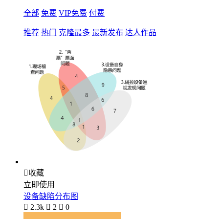
全部
免费
VIP免费
付费
推荐
热门
克隆最多
最新发布
达人作品

收藏
立即使用
设备缺陷分布图

2.3k

2

0