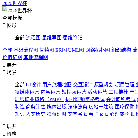
2026世界杯
全部模板

图形
全部
流程图
思维导图
思维笔记
全部
基础流程图
甘特图
ER图
UML图
网络拓扑图
组织结构-
价值链图
其他流程图

展开

场景
全部
UI设计
用户旅程地图
交互设计
原型规划
项目管理
新媒体运营
内容运营
短视频运营
活动运营
工具推荐
产
理师职业资格（PMP）
执业医师资格考试
会计职称考试
制造
商务销售
媒体出版
法律法务
房地产建筑
医疗保健
知识
人文历史
投资理财
文学名著
亲子家庭
心理成长
职

展开

价格