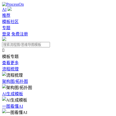
AI
推荐
模板社区
专题
登录
免费注册

模板专题
查看更多
流程梳理
架构图/拓扑图
AI生成模板
一图看懂AI