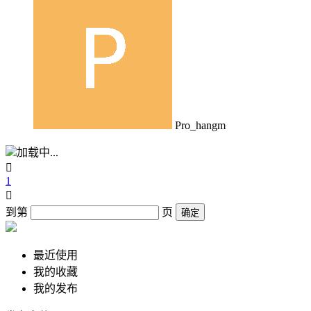
Pro_hangm
加载中...

1

到第
页
确定
最近使用
我的收藏
我的发布