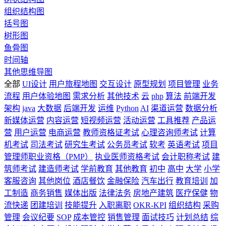
组织结构图
括号图
树形图
鱼骨图
时间轴
其他思维导图
全部
UI设计
用户旅程地图
交互设计
原型规划
项目管理
业务
流程
用户体验地图
需求分析
其他技术
云
php
算法
前端开发
架构
java
大数据
后端开发
运维
Python
AI
渠道运营
数据分析
新媒体运营
内容运营
短视频运营
活动运营
工具推荐
产品运
营
用户运营
电商运营
教师资格证考试
心理咨询师考试
计算
机考试
司法考试
研究生考试
公务员考试
软考
英语考试
项目
管理师职业资格（PMP）
执业医师资格考试
会计职称考试
建
筑师考试
建造师考试
学前教育
其他教育
初中
高中
大学
小学
客服咨询
其他岗位
酒店餐饮
金融保险
汽车出行
教育培训
加
工制造
商务销售
媒体出版
法律法务
房地产建筑
医疗保健
物
流快递
团建培训
技能提升
入职离职
OKR-KPI
组织结构
采购
管理
会议纪要
SOP
成本管控
销售管理
面试技巧
计划总结
综