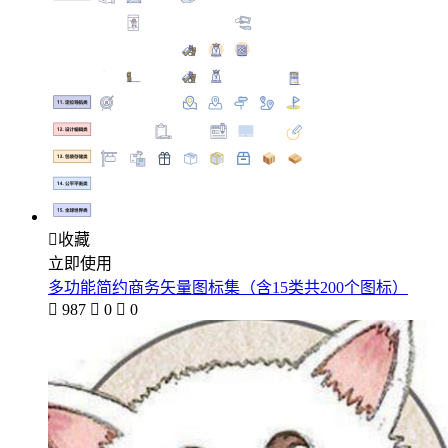

收藏
立即使用
多功能简约商务矢量图标集（含15类共200个图标）

987

0

0