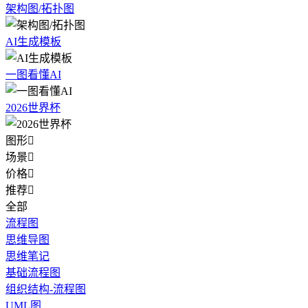
架构图/拓扑图
AI生成模板
一图看懂AI
2026世界杯
图形

场景

价格

推荐

全部
流程图
思维导图
思维笔记
基础流程图
组织结构-流程图
UML图