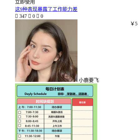
立即使用
这9种表现暴露了工作能力差

347

0

0
￥5
小鹿要飞