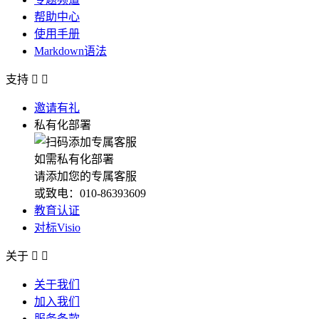
帮助中心
使用手册
Markdown语法
支持


邀请有礼
私有化部署
如需私有化部署
请添加您的专属客服
或致电：010-86393609
教育认证
对标Visio
关于


关于我们
加入我们
服务条款