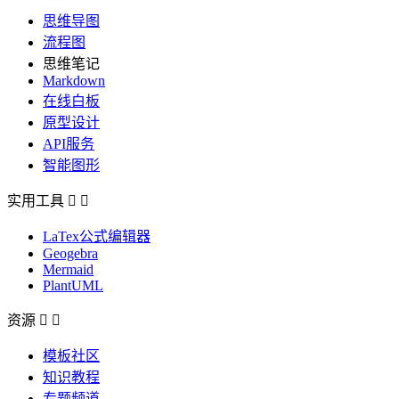
思维导图
流程图
思维笔记
Markdown
在线白板
原型设计
API服务
智能图形
实用工具


LaTex公式编辑器
Geogebra
Mermaid
PlantUML
资源


模板社区
知识教程
专题频道