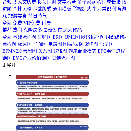
合知识
人文历史
投资理财
文学名著
亲子家庭
心理成长
职场
进阶
个性风格
基础版式
通用模板
影视综艺
生活常识
体育游
戏
旅游美食
节日节气
全部
免费
VIP免费
付费
推荐
热门
克隆最多
最新发布
达人作品
全部
基础流程图
甘特图
ER图
UML图
网络拓扑图
组织结构-
流程图
泳道图
平面图
电路图
图表/表格
架构图
原型图
BPMN2.0
韦恩图
关系图
逻辑图
魏朱商业模式
EPC事件过程
链图
EVC企业价值链图
其他流程图

展开