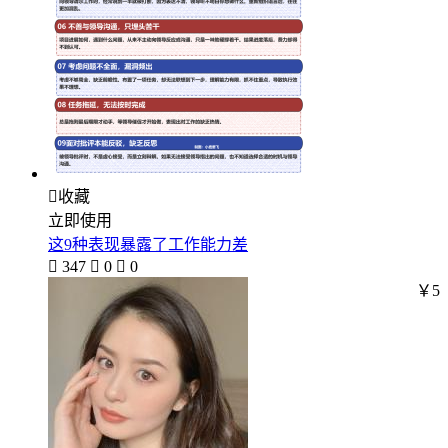

收藏
立即使用
这9种表现暴露了工作能力差

347

0

0
￥5