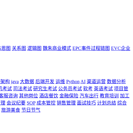
韦恩图
关系图
逻辑图
魏朱商业模式
EPC事件过程链图
EVC企业
架构
java
大数据
后端开发
运维
Python
AI
渠道运营
数据分析
机考试
司法考试
研究生考试
公务员考试
软考
英语考试
项目管
客服咨询
其他岗位
酒店餐饮
金融保险
汽车出行
教育培训
加工
管理
会议纪要
SOP
成本管控
销售管理
面试技巧
计划总结
综合
旅游美食
节日节气