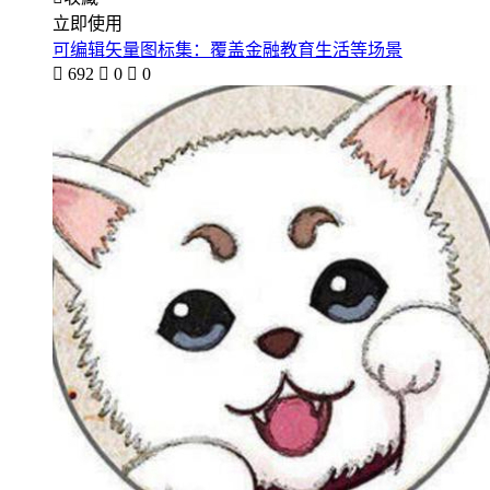
立即使用
可编辑矢量图标集：覆盖金融教育生活等场景

692

0

0