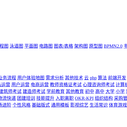
流程图
泳道图
平面图
电路图
图表/表格
架构图
原型图
BPMN2.0
业务流程
用户体验地图
需求分析
其他技术
云
php
算法
前端开发
品运营
用户运营
电商运营
教师资格证考试
心理咨询师考试
计算
建筑师考试
建造师考试
学前教育
其他教育
初中
高中
大学
小学
物流快递
团建培训
技能提升
入职离职
OKR-KPI
组织结构
采购
场进阶
个性风格
基础版式
通用模板
影视综艺
生活常识
体育游戏