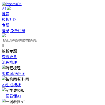
AI
推荐
模板社区
专题
登录
免费注册

模板专题
查看更多
流程梳理
架构图/拓扑图
AI生成模板
一图看懂AI