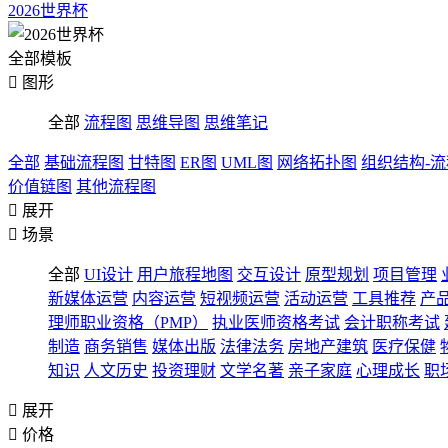
2026世界杯
全部模板

图形
全部
流程图
思维导图
思维笔记
全部
基础流程图
甘特图
ER图
UML图
网络拓扑图
组织结构-
价值链图
其他流程图

展开

场景
全部
UI设计
用户旅程地图
交互设计
原型规划
项目管理
新媒体运营
内容运营
短视频运营
活动运营
工具推荐
产
理师职业资格（PMP）
执业医师资格考试
会计职称考试
制造
商务销售
媒体出版
法律法务
房地产建筑
医疗保健
知识
人文历史
投资理财
文学名著
亲子家庭
心理成长
职

展开

价格