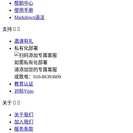
帮助中心
使用手册
Markdown语法
支持


邀请有礼
私有化部署
如需私有化部署
请添加您的专属客服
或致电：010-86393609
教育认证
对标Visio
关于


关于我们
加入我们
服务条款