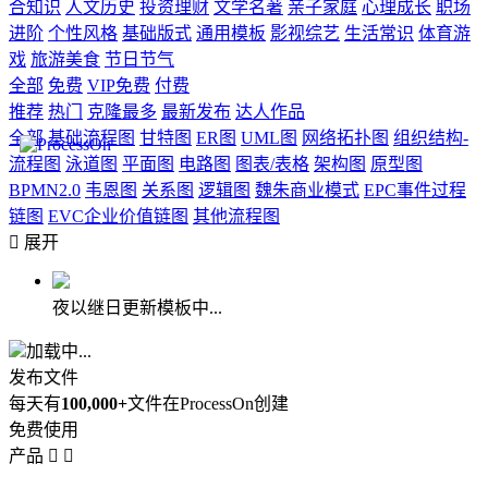
合知识
人文历史
投资理财
文学名著
亲子家庭
心理成长
职场
进阶
个性风格
基础版式
通用模板
影视综艺
生活常识
体育游
戏
旅游美食
节日节气
全部
免费
VIP免费
付费
推荐
热门
克隆最多
最新发布
达人作品
全部
基础流程图
甘特图
ER图
UML图
网络拓扑图
组织结构-
流程图
泳道图
平面图
电路图
图表/表格
架构图
原型图
BPMN2.0
韦恩图
关系图
逻辑图
魏朱商业模式
EPC事件过程
链图
EVC企业价值链图
其他流程图

展开
夜以继日更新模板中...
加载中...
发布文件
每天有
100,000+
文件在ProcessOn创建
免费使用
产品

