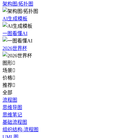
架构图/拓扑图
AI生成模板
一图看懂AI
2026世界杯
图形

场景

价格

推荐

全部
流程图
思维导图
思维笔记
基础流程图
组织结构-流程图
UML图