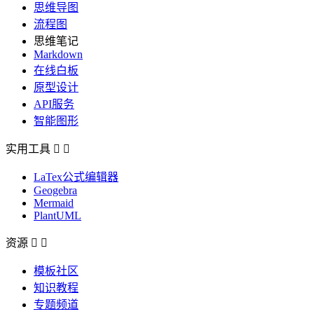
思维导图
流程图
思维笔记
Markdown
在线白板
原型设计
API服务
智能图形
实用工具


LaTex公式编辑器
Geogebra
Mermaid
PlantUML
资源


模板社区
知识教程
专题频道