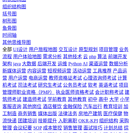
组织结构图
括号图
树形图
鱼骨图
时间轴
其他思维导图
全部
UI设计
用户旅程地图
交互设计
原型规划
项目管理
业务
流程
用户体验地图
需求分析
其他技术
云
php
算法
前端开发
架构
java
大数据
后端开发
运维
Python
AI
渠道运营
数据分析
新媒体运营
内容运营
短视频运营
活动运营
工具推荐
产品运
营
用户运营
电商运营
教师资格证考试
心理咨询师考试
计算
机考试
司法考试
研究生考试
公务员考试
软考
英语考试
项目
管理师职业资格（PMP）
执业医师资格考试
会计职称考试
建
筑师考试
建造师考试
学前教育
其他教育
初中
高中
大学
小学
客服咨询
其他岗位
酒店餐饮
金融保险
汽车出行
教育培训
加
工制造
商务销售
媒体出版
法律法务
房地产建筑
医疗保健
物
流快递
团建培训
技能提升
入职离职
OKR-KPI
组织结构
采购
管理
会议纪要
SOP
成本管控
销售管理
面试技巧
计划总结
综