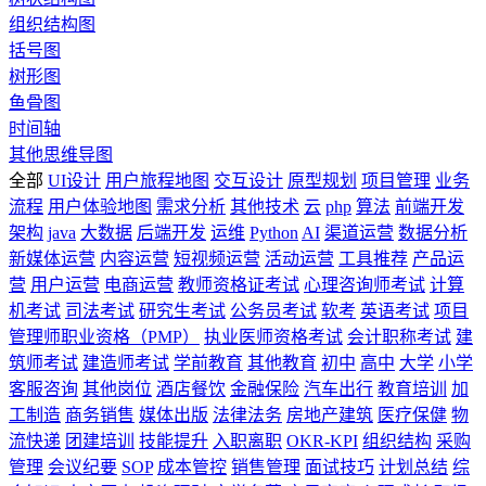
组织结构图
括号图
树形图
鱼骨图
时间轴
其他思维导图
全部
UI设计
用户旅程地图
交互设计
原型规划
项目管理
业务
流程
用户体验地图
需求分析
其他技术
云
php
算法
前端开发
架构
java
大数据
后端开发
运维
Python
AI
渠道运营
数据分析
新媒体运营
内容运营
短视频运营
活动运营
工具推荐
产品运
营
用户运营
电商运营
教师资格证考试
心理咨询师考试
计算
机考试
司法考试
研究生考试
公务员考试
软考
英语考试
项目
管理师职业资格（PMP）
执业医师资格考试
会计职称考试
建
筑师考试
建造师考试
学前教育
其他教育
初中
高中
大学
小学
客服咨询
其他岗位
酒店餐饮
金融保险
汽车出行
教育培训
加
工制造
商务销售
媒体出版
法律法务
房地产建筑
医疗保健
物
流快递
团建培训
技能提升
入职离职
OKR-KPI
组织结构
采购
管理
会议纪要
SOP
成本管控
销售管理
面试技巧
计划总结
综