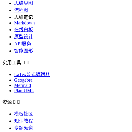
思维导图
流程图
思维笔记
Markdown
在线白板
原型设计
API服务
智能图形
实用工具


LaTex公式编辑器
Geogebra
Mermaid
PlantUML
资源


模板社区
知识教程
专题频道