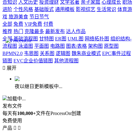
合知识
人文历史
投资理财
文学名著
亲子家庭
心理成长
职场
进阶
个性风格
基础版式
通用模板
影视综艺
生活常识
体育游
戏
旅游美食
节日节气
全部
免费
VIP免费
付费
推荐
热门
克隆最多
最新发布
达人作品
全部
基础流程图
甘特图
ER图
UML图
网络拓扑图
组织结构-
流程图
泳道图
平面图
电路图
图表/表格
架构图
原型图
BPMN2.0
韦恩图
关系图
逻辑图
魏朱商业模式
EPC事件过程
链图
EVC企业价值链图
其他流程图

展开
夜以继日更新模板中...
加载中...
发布文件
每天有
100,000+
文件在ProcessOn创建
免费使用
产品

