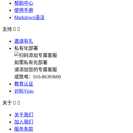
帮助中心
使用手册
Markdown语法
支持


邀请有礼
私有化部署
如需私有化部署
请添加您的专属客服
或致电：010-86393609
教育认证
对标Visio
关于


关于我们
加入我们
服务条款