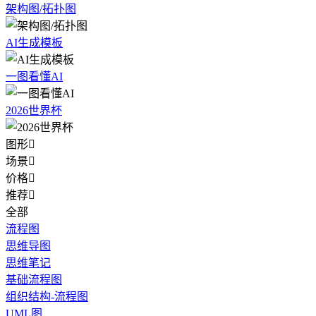
架构图/拓扑图
AI生成模板
一图看懂AI
2026世界杯
图形

场景

价格

推荐

全部
流程图
思维导图
思维笔记
基础流程图
组织结构-流程图
UML图