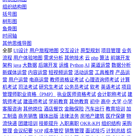
组织结构图
括号图
树形图
鱼骨图
时间轴
其他思维导图
全部
UI设计
用户旅程地图
交互设计
原型规划
项目管理
业务
流程
用户体验地图
需求分析
其他技术
云
php
算法
前端开发
架构
java
大数据
后端开发
运维
Python
AI
渠道运营
数据分析
新媒体运营
内容运营
短视频运营
活动运营
工具推荐
产品运
营
用户运营
电商运营
教师资格证考试
心理咨询师考试
计算
机考试
司法考试
研究生考试
公务员考试
软考
英语考试
项目
管理师职业资格（PMP）
执业医师资格考试
会计职称考试
建
筑师考试
建造师考试
学前教育
其他教育
初中
高中
大学
小学
客服咨询
其他岗位
酒店餐饮
金融保险
汽车出行
教育培训
加
工制造
商务销售
媒体出版
法律法务
房地产建筑
医疗保健
物
流快递
团建培训
技能提升
入职离职
OKR-KPI
组织结构
采购
管理
会议纪要
SOP
成本管控
销售管理
面试技巧
计划总结
综