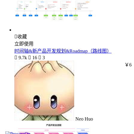

收藏
立即使用
时间轴&新产品开发规划&Roadmap（路线图）

9.7k

16

3
￥6
Neo Huo