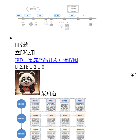

收藏
立即使用
IPD（集成产品开发）流程图

2.1k

2

0
￥5
柴知道