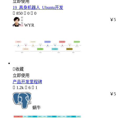
立即使用
19_具身机器人_Ubuntu开发

850

0

0
￥5
WYR

收藏
立即使用
产品开发里程碑

1.2k

6

1
￥5
蜗牛