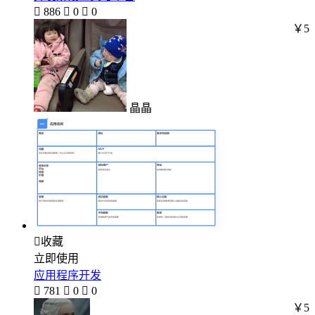

886

0

0
￥5
晶晶

收藏
立即使用
应用程序开发

781

0

0
￥5