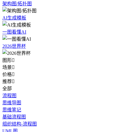
架构图/拓扑图
AI生成模板
一图看懂AI
2026世界杯
图形

场景

价格

推荐

全部
流程图
思维导图
思维笔记
基础流程图
组织结构-流程图
UML图