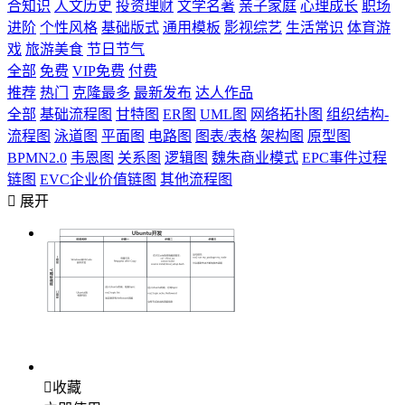
合知识
人文历史
投资理财
文学名著
亲子家庭
心理成长
职场
进阶
个性风格
基础版式
通用模板
影视综艺
生活常识
体育游
戏
旅游美食
节日节气
全部
免费
VIP免费
付费
推荐
热门
克隆最多
最新发布
达人作品
全部
基础流程图
甘特图
ER图
UML图
网络拓扑图
组织结构-
流程图
泳道图
平面图
电路图
图表/表格
架构图
原型图
BPMN2.0
韦恩图
关系图
逻辑图
魏朱商业模式
EPC事件过程
链图
EVC企业价值链图
其他流程图

展开

收藏