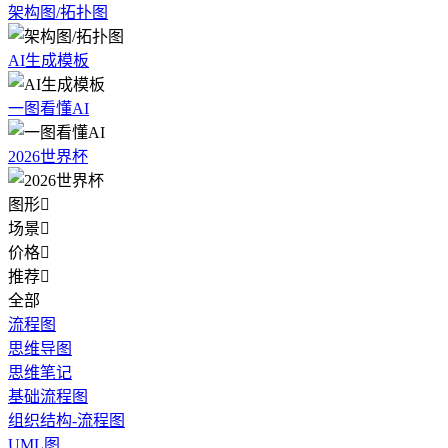
架构图/拓扑图
AI生成模板
一图看懂AI
2026世界杯
图形

场景

价格

推荐

全部
流程图
思维导图
思维笔记
基础流程图
组织结构-流程图
UML图