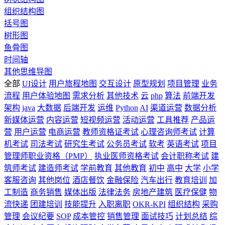
组织结构图
括号图
树形图
鱼骨图
时间轴
其他思维导图
全部
UI设计
用户旅程地图
交互设计
原型规划
项目管理
业务
流程
用户体验地图
需求分析
其他技术
云
php
算法
前端开发
架构
java
大数据
后端开发
运维
Python
AI
渠道运营
数据分析
新媒体运营
内容运营
短视频运营
活动运营
工具推荐
产品运
营
用户运营
电商运营
教师资格证考试
心理咨询师考试
计算
机考试
司法考试
研究生考试
公务员考试
软考
英语考试
项目
管理师职业资格（PMP）
执业医师资格考试
会计职称考试
建
筑师考试
建造师考试
学前教育
其他教育
初中
高中
大学
小学
客服咨询
其他岗位
酒店餐饮
金融保险
汽车出行
教育培训
加
工制造
商务销售
媒体出版
法律法务
房地产建筑
医疗保健
物
流快递
团建培训
技能提升
入职离职
OKR-KPI
组织结构
采购
管理
会议纪要
SOP
成本管控
销售管理
面试技巧
计划总结
综