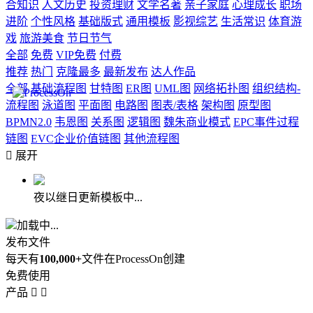
合知识
人文历史
投资理财
文学名著
亲子家庭
心理成长
职场
进阶
个性风格
基础版式
通用模板
影视综艺
生活常识
体育游
戏
旅游美食
节日节气
全部
免费
VIP免费
付费
推荐
热门
克隆最多
最新发布
达人作品
全部
基础流程图
甘特图
ER图
UML图
网络拓扑图
组织结构-
流程图
泳道图
平面图
电路图
图表/表格
架构图
原型图
BPMN2.0
韦恩图
关系图
逻辑图
魏朱商业模式
EPC事件过程
链图
EVC企业价值链图
其他流程图

展开
夜以继日更新模板中...
加载中...
发布文件
每天有
100,000+
文件在ProcessOn创建
免费使用
产品

