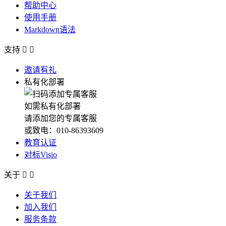
帮助中心
使用手册
Markdown语法
支持


邀请有礼
私有化部署
如需私有化部署
请添加您的专属客服
或致电：010-86393609
教育认证
对标Visio
关于


关于我们
加入我们
服务条款