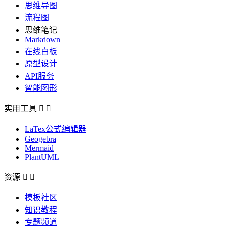
思维导图
流程图
思维笔记
Markdown
在线白板
原型设计
API服务
智能图形
实用工具


LaTex公式编辑器
Geogebra
Mermaid
PlantUML
资源


模板社区
知识教程
专题频道