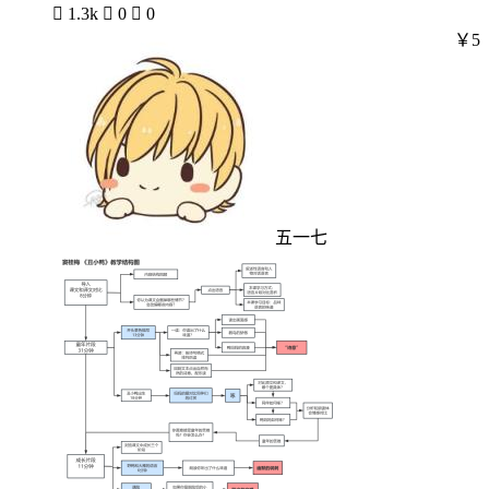

1.3k

0

0
￥5
五一七