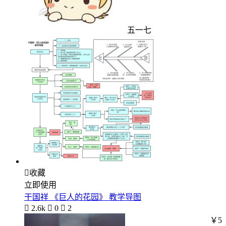
五一七

收藏
立即使用
干国祥 《巨人的花园》 教学导图

2.6k

0

2
￥5