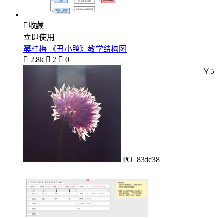

收藏
立即使用
窦桂梅 《丑小鸭》教学结构图

2.8k

2

0
￥5
PO_83dc38