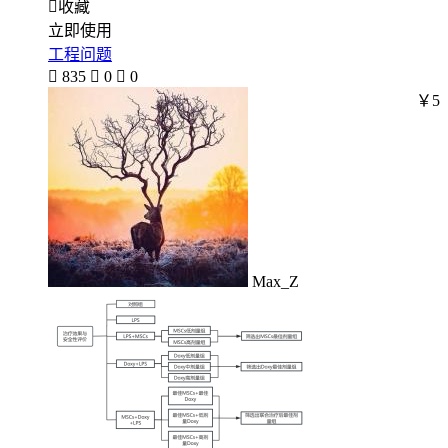

收藏
立即使用
工程问题

835

0

0
￥5
Max_Z