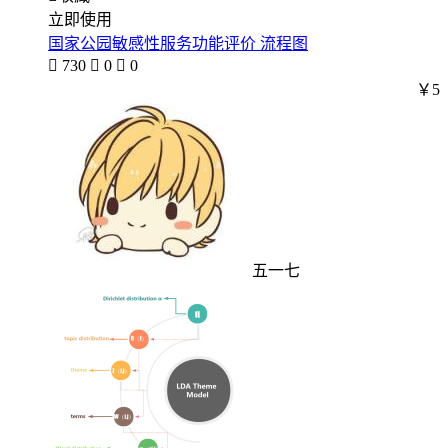
立即使用
国家公园敏感性服务功能评价 流程图

730

0

0
￥5
五一七