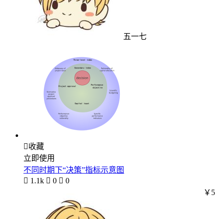
五一七

收藏
立即使用
不同时期下“决策”指标示意图

1.1k

0

0
￥5