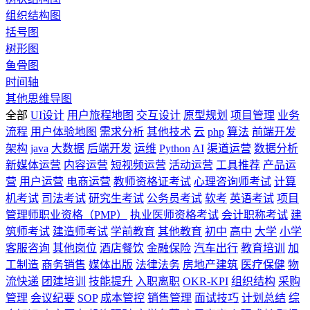
组织结构图
括号图
树形图
鱼骨图
时间轴
其他思维导图
全部
UI设计
用户旅程地图
交互设计
原型规划
项目管理
业务
流程
用户体验地图
需求分析
其他技术
云
php
算法
前端开发
架构
java
大数据
后端开发
运维
Python
AI
渠道运营
数据分析
新媒体运营
内容运营
短视频运营
活动运营
工具推荐
产品运
营
用户运营
电商运营
教师资格证考试
心理咨询师考试
计算
机考试
司法考试
研究生考试
公务员考试
软考
英语考试
项目
管理师职业资格（PMP）
执业医师资格考试
会计职称考试
建
筑师考试
建造师考试
学前教育
其他教育
初中
高中
大学
小学
客服咨询
其他岗位
酒店餐饮
金融保险
汽车出行
教育培训
加
工制造
商务销售
媒体出版
法律法务
房地产建筑
医疗保健
物
流快递
团建培训
技能提升
入职离职
OKR-KPI
组织结构
采购
管理
会议纪要
SOP
成本管控
销售管理
面试技巧
计划总结
综