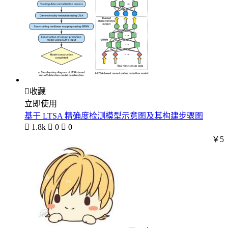

收藏
立即使用
基于 LTSA 精确度检测模型示意图及其构建步骤图

1.8k

0

0
￥5