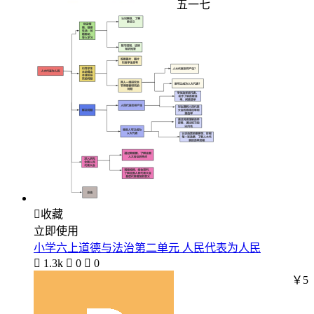
五一七

收藏
立即使用
小学六上道德与法治第二单元 人民代表为人民

1.3k

0

0
￥5