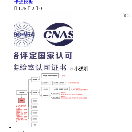
卡通模板

1.7k

2

0
￥5
小透明