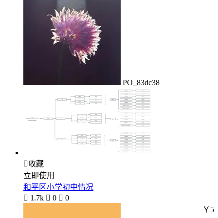
PO_83dc38

收藏
立即使用
和平区小学初中情况

1.7k

0

0
￥5