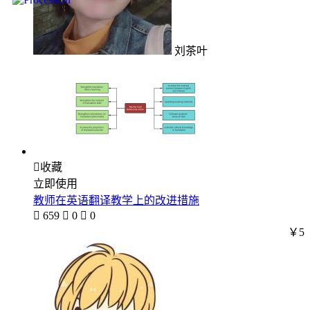
刘茶叶

收藏
立即使用
教师在英语翻译教学上的改进措施

659

0

0
￥5