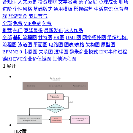
合知识
人文历史
投资理财
文学名著
亲子家庭
心理成长
职场
进阶
个性风格
基础版式
通用模板
影视综艺
生活常识
体育游
戏
旅游美食
节日节气
全部
免费
VIP免费
付费
推荐
热门
克隆最多
最新发布
达人作品
全部
基础流程图
甘特图
ER图
UML图
网络拓扑图
组织结构-
流程图
泳道图
平面图
电路图
图表/表格
架构图
原型图
BPMN2.0
韦恩图
关系图
逻辑图
魏朱商业模式
EPC事件过程
链图
EVC企业价值链图
其他流程图

展开

收藏