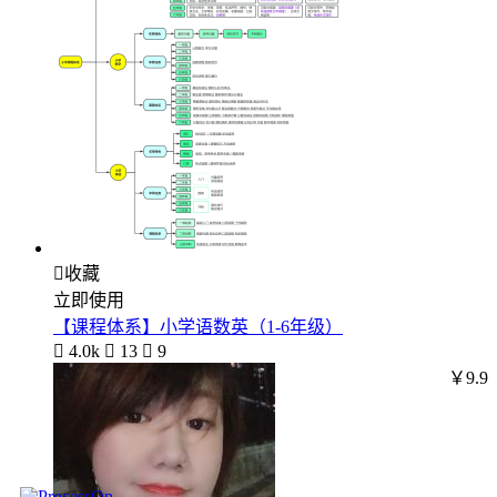

收藏
立即使用
【课程体系】小学语数英（1-6年级）

4.0k

13

9
￥9.9