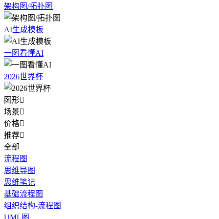
架构图/拓扑图
AI生成模板
一图看懂AI
2026世界杯
图形

场景

价格

推荐

全部
流程图
思维导图
思维笔记
基础流程图
组织结构-流程图
UML图