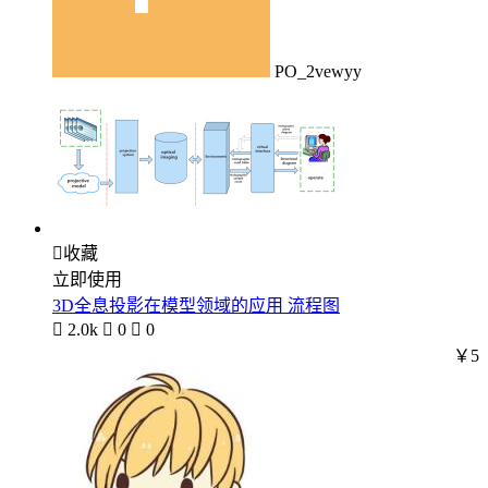
PO_2vewyy

收藏
立即使用
3D全息投影在模型领域的应用 流程图

2.0k

0

0
￥5