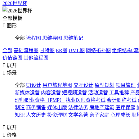
2026世界杯
全部模板

图形
全部
流程图
思维导图
思维笔记
全部
基础流程图
甘特图
ER图
UML图
网络拓扑图
组织结构-
价值链图
其他流程图

展开

场景
全部
UI设计
用户旅程地图
交互设计
原型规划
项目管理
新媒体运营
内容运营
短视频运营
活动运营
工具推荐
产
理师职业资格（PMP）
执业医师资格考试
会计职称考试
制造
商务销售
媒体出版
法律法务
房地产建筑
医疗保健
知识
人文历史
投资理财
文学名著
亲子家庭
心理成长
职

展开

价格