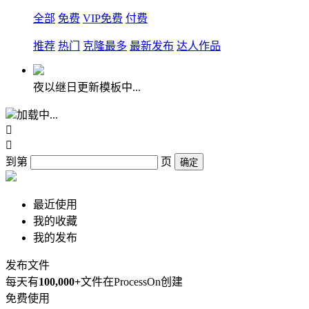
全部
免费
VIP免费
付费
推荐
热门
克隆最多
最新发布
达人作品
夜以继日更新模板中...
加载中...


到第
页
确定
最近使用
我的收藏
我的发布
发布文件
每天有
100,000+
文件在ProcessOn创建
免费使用