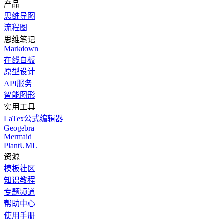
产品
思维导图
流程图
思维笔记
Markdown
在线白板
原型设计
API服务
智能图形
实用工具
LaTex公式编辑器
Geogebra
Mermaid
PlantUML
资源
模板社区
知识教程
专题频道
帮助中心
使用手册