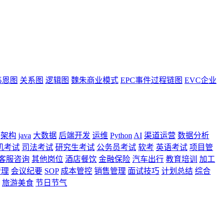
韦恩图
关系图
逻辑图
魏朱商业模式
EPC事件过程链图
EVC企业
架构
java
大数据
后端开发
运维
Python
AI
渠道运营
数据分析
机考试
司法考试
研究生考试
公务员考试
软考
英语考试
项目管
客服咨询
其他岗位
酒店餐饮
金融保险
汽车出行
教育培训
加工
管理
会议纪要
SOP
成本管控
销售管理
面试技巧
计划总结
综合
旅游美食
节日节气