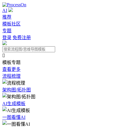
AI
推荐
模板社区
专题
登录
免费注册

模板专题
查看更多
流程梳理
架构图/拓扑图
AI生成模板
一图看懂AI