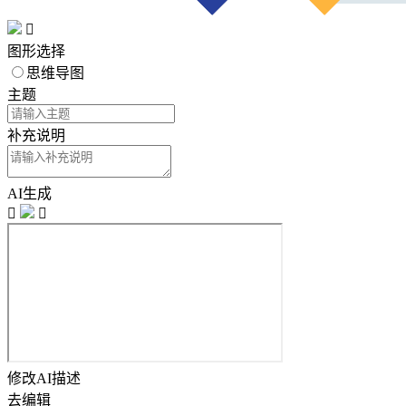

图形选择
思维导图
主题
补充说明
AI生成


修改AI描述
去编辑