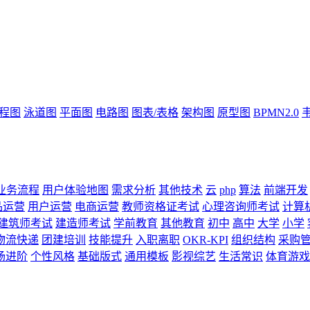
流程图
泳道图
平面图
电路图
图表/表格
架构图
原型图
BPMN2.0
业务流程
用户体验地图
需求分析
其他技术
云
php
算法
前端开发
品运营
用户运营
电商运营
教师资格证考试
心理咨询师考试
计算
建筑师考试
建造师考试
学前教育
其他教育
初中
高中
大学
小学
物流快递
团建培训
技能提升
入职离职
OKR-KPI
组织结构
采购
场进阶
个性风格
基础版式
通用模板
影视综艺
生活常识
体育游戏