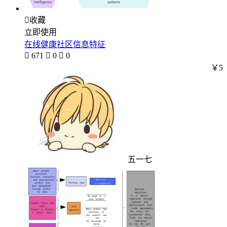

收藏
立即使用
在线健康社区信息特征

671

0

0
￥5
五一七