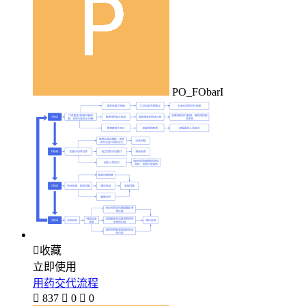
PO_FObarI

收藏
立即使用
用药交代流程

837

0

0