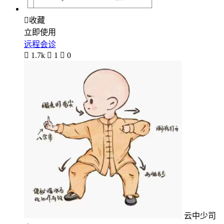

收藏
立即使用
远程会诊

1.7k

1

0
云中少司