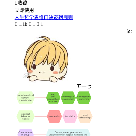

收藏
立即使用
人生哲学思维口诀逻辑规则

1.1k

1

1
￥5
五一七