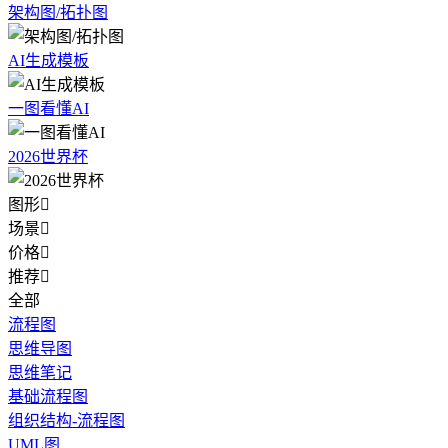
架构图/拓扑图
AI生成模板
一图看懂AI
2026世界杯
图形

场景

价格

推荐

全部
流程图
思维导图
思维笔记
基础流程图
组织结构-流程图
UML图