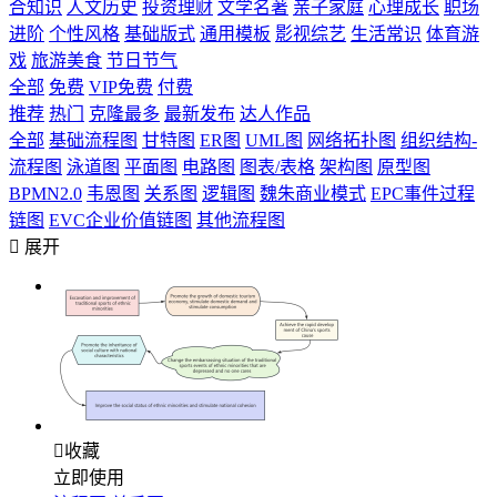
合知识
人文历史
投资理财
文学名著
亲子家庭
心理成长
职场
进阶
个性风格
基础版式
通用模板
影视综艺
生活常识
体育游
戏
旅游美食
节日节气
全部
免费
VIP免费
付费
推荐
热门
克隆最多
最新发布
达人作品
全部
基础流程图
甘特图
ER图
UML图
网络拓扑图
组织结构-
流程图
泳道图
平面图
电路图
图表/表格
架构图
原型图
BPMN2.0
韦恩图
关系图
逻辑图
魏朱商业模式
EPC事件过程
链图
EVC企业价值链图
其他流程图

展开

收藏
立即使用