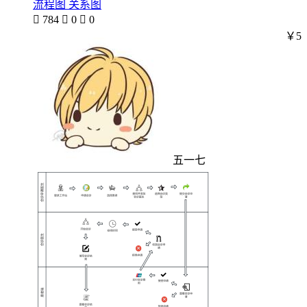
流程图 关系图

784

0

0
￥5
五一七