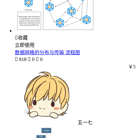

收藏
立即使用
数据网格的分布与传输 流程图

818

0

0
￥5
五一七