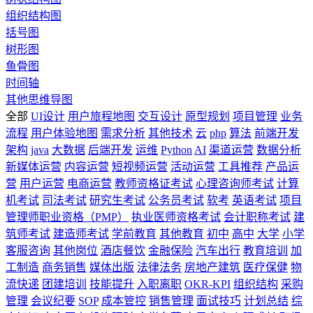
组织结构图
括号图
树形图
鱼骨图
时间轴
其他思维导图
全部
UI设计
用户旅程地图
交互设计
原型规划
项目管理
业务
流程
用户体验地图
需求分析
其他技术
云
php
算法
前端开发
架构
java
大数据
后端开发
运维
Python
AI
渠道运营
数据分析
新媒体运营
内容运营
短视频运营
活动运营
工具推荐
产品运
营
用户运营
电商运营
教师资格证考试
心理咨询师考试
计算
机考试
司法考试
研究生考试
公务员考试
软考
英语考试
项目
管理师职业资格（PMP）
执业医师资格考试
会计职称考试
建
筑师考试
建造师考试
学前教育
其他教育
初中
高中
大学
小学
客服咨询
其他岗位
酒店餐饮
金融保险
汽车出行
教育培训
加
工制造
商务销售
媒体出版
法律法务
房地产建筑
医疗保健
物
流快递
团建培训
技能提升
入职离职
OKR-KPI
组织结构
采购
管理
会议纪要
SOP
成本管控
销售管理
面试技巧
计划总结
综