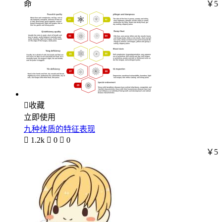
命
￥5

收藏
立即使用
九种体质的特征表现

1.2k

0

0
￥5