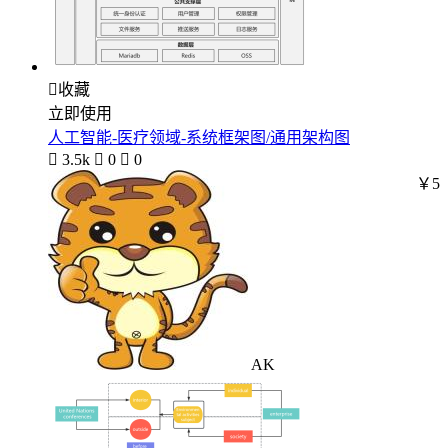

收藏
立即使用
人工智能-医疗领域-系统框架图/通用架构图

3.5k

0

0
￥5
AK