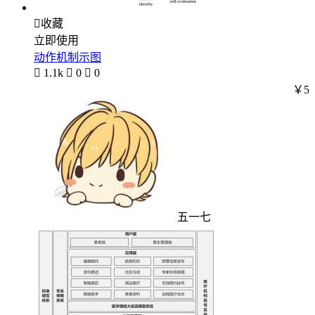

收藏
立即使用
动作机制示图

1.1k

0

0
￥5
五一七