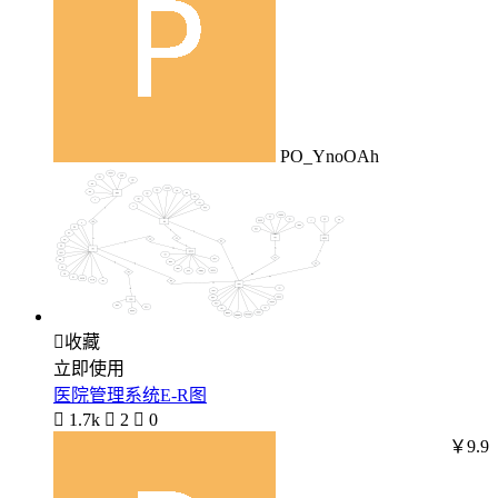
PO_YnoOAh

收藏
立即使用
医院管理系统E-R图

1.7k

2

0
￥9.9