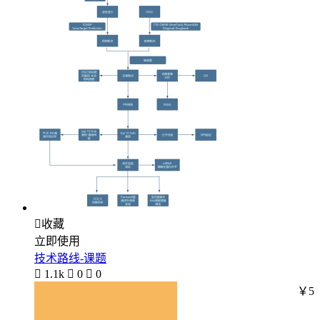

收藏
立即使用
技术路线-课题

1.1k

0

0
￥5