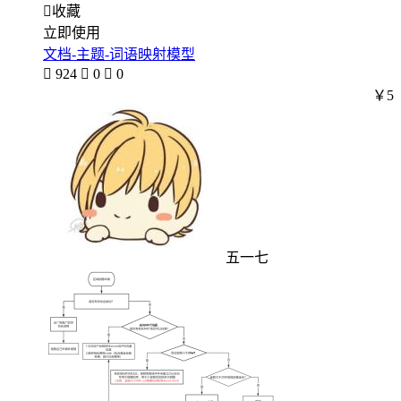

收藏
立即使用
文档-主题-词语映射模型

924

0

0
￥5
五一七