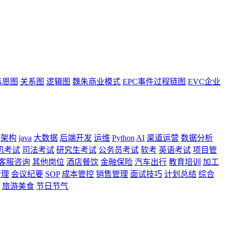
韦恩图
关系图
逻辑图
魏朱商业模式
EPC事件过程链图
EVC企业
架构
java
大数据
后端开发
运维
Python
AI
渠道运营
数据分析
机考试
司法考试
研究生考试
公务员考试
软考
英语考试
项目管
客服咨询
其他岗位
酒店餐饮
金融保险
汽车出行
教育培训
加工
管理
会议纪要
SOP
成本管控
销售管理
面试技巧
计划总结
综合
旅游美食
节日节气