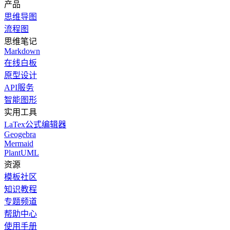
产品
思维导图
流程图
思维笔记
Markdown
在线白板
原型设计
API服务
智能图形
实用工具
LaTex公式编辑器
Geogebra
Mermaid
PlantUML
资源
模板社区
知识教程
专题频道
帮助中心
使用手册