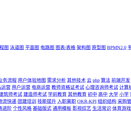
流程图
泳道图
平面图
电路图
图表/表格
架构图
原型图
BPMN2.0
业务流程
用户体验地图
需求分析
其他技术
云
php
算法
前端开发
品运营
用户运营
电商运营
教师资格证考试
心理咨询师考试
计算
建筑师考试
建造师考试
学前教育
其他教育
初中
高中
大学
小学
物流快递
团建培训
技能提升
入职离职
OKR-KPI
组织结构
采购
场进阶
个性风格
基础版式
通用模板
影视综艺
生活常识
体育游戏