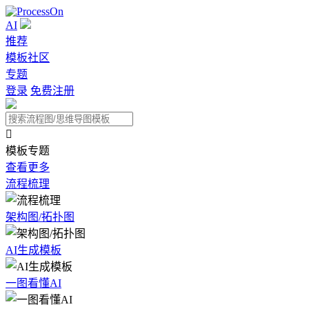
AI
推荐
模板社区
专题
登录
免费注册

模板专题
查看更多
流程梳理
架构图/拓扑图
AI生成模板
一图看懂AI