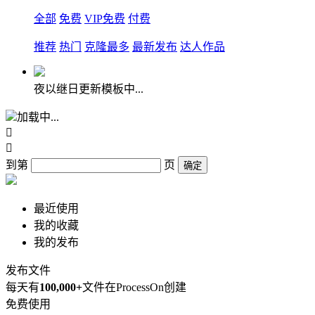
全部
免费
VIP免费
付费
推荐
热门
克隆最多
最新发布
达人作品
夜以继日更新模板中...
加载中...


到第
页
确定
最近使用
我的收藏
我的发布
发布文件
每天有
100,000+
文件在ProcessOn创建
免费使用