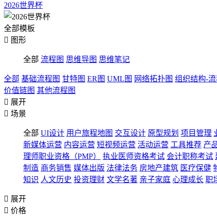
2026世界杯
全部模板

图形
全部
流程图
思维导图
思维笔记
全部
基础流程图
甘特图
ER图
UML图
网络拓扑图
组织结构-
价值链图
其他流程图

展开

场景
全部
UI设计
用户旅程地图
交互设计
原型规划
项目管理
新媒体运营
内容运营
短视频运营
活动运营
工具推荐
产
理师职业资格（PMP）
执业医师资格考试
会计职称考试
制造
商务销售
媒体出版
法律法务
房地产建筑
医疗保健
知识
人文历史
投资理财
文学名著
亲子家庭
心理成长
职

展开

价格