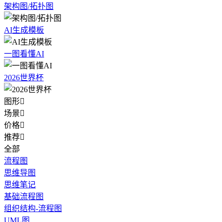
架构图/拓扑图
AI生成模板
一图看懂AI
2026世界杯
图形

场景

价格

推荐

全部
流程图
思维导图
思维笔记
基础流程图
组织结构-流程图
UML图