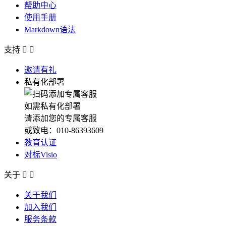
帮助中心
使用手册
Markdown语法
支持


邀请有礼
私有化部署
如需私有化部署
请添加您的专属客服
或致电：010-86393609
教育认证
对标Visio
关于


关于我们
加入我们
服务条款