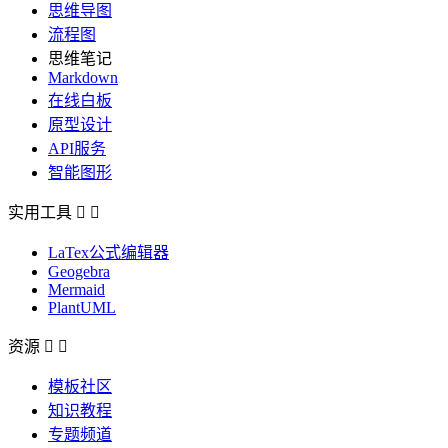
思维导图
流程图
思维笔记
Markdown
在线白板
原型设计
API服务
智能图形
实用工具


LaTex公式编辑器
Geogebra
Mermaid
PlantUML
资源


模板社区
知识教程
专题频道