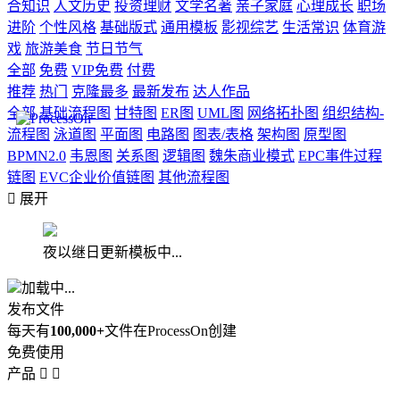
合知识
人文历史
投资理财
文学名著
亲子家庭
心理成长
职场
进阶
个性风格
基础版式
通用模板
影视综艺
生活常识
体育游
戏
旅游美食
节日节气
全部
免费
VIP免费
付费
推荐
热门
克隆最多
最新发布
达人作品
全部
基础流程图
甘特图
ER图
UML图
网络拓扑图
组织结构-
流程图
泳道图
平面图
电路图
图表/表格
架构图
原型图
BPMN2.0
韦恩图
关系图
逻辑图
魏朱商业模式
EPC事件过程
链图
EVC企业价值链图
其他流程图

展开
夜以继日更新模板中...
加载中...
发布文件
每天有
100,000+
文件在ProcessOn创建
免费使用
产品

