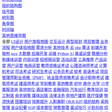
组织结构图
括号图
树形图
鱼骨图
时间轴
其他思维导图
全部
UI设计
用户旅程地图
交互设计
原型规划
项目管理
业务
流程
用户体验地图
需求分析
其他技术
云
php
算法
前端开发
架构
java
大数据
后端开发
运维
Python
AI
渠道运营
数据分析
新媒体运营
内容运营
短视频运营
活动运营
工具推荐
产品运
营
用户运营
电商运营
教师资格证考试
心理咨询师考试
计算
机考试
司法考试
研究生考试
公务员考试
软考
英语考试
项目
管理师职业资格（PMP）
执业医师资格考试
会计职称考试
建
筑师考试
建造师考试
学前教育
其他教育
初中
高中
大学
小学
客服咨询
其他岗位
酒店餐饮
金融保险
汽车出行
教育培训
加
工制造
商务销售
媒体出版
法律法务
房地产建筑
医疗保健
物
流快递
团建培训
技能提升
入职离职
OKR-KPI
组织结构
采购
管理
会议纪要
SOP
成本管控
销售管理
面试技巧
计划总结
综