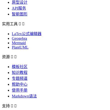
原型设计
API服务
智能图形
实用工具


LaTex公式编辑器
Geogebra
Mermaid
PlantUML
资源


模板社区
知识教程
专题频道
帮助中心
使用手册
Markdown语法
支持

