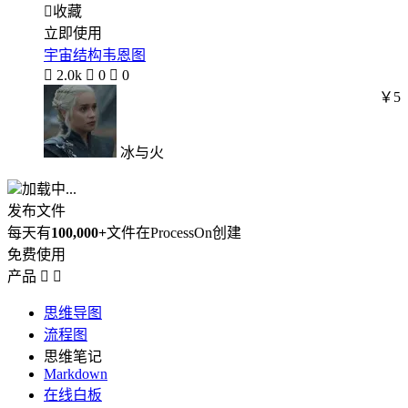

收藏
立即使用
宇宙结构韦恩图

2.0k

0

0
￥5
冰与火
加载中...
发布文件
每天有
100,000+
文件在ProcessOn创建
免费使用
产品


思维导图
流程图
思维笔记
Markdown
在线白板