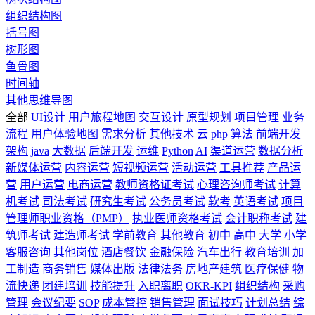
组织结构图
括号图
树形图
鱼骨图
时间轴
其他思维导图
全部
UI设计
用户旅程地图
交互设计
原型规划
项目管理
业务
流程
用户体验地图
需求分析
其他技术
云
php
算法
前端开发
架构
java
大数据
后端开发
运维
Python
AI
渠道运营
数据分析
新媒体运营
内容运营
短视频运营
活动运营
工具推荐
产品运
营
用户运营
电商运营
教师资格证考试
心理咨询师考试
计算
机考试
司法考试
研究生考试
公务员考试
软考
英语考试
项目
管理师职业资格（PMP）
执业医师资格考试
会计职称考试
建
筑师考试
建造师考试
学前教育
其他教育
初中
高中
大学
小学
客服咨询
其他岗位
酒店餐饮
金融保险
汽车出行
教育培训
加
工制造
商务销售
媒体出版
法律法务
房地产建筑
医疗保健
物
流快递
团建培训
技能提升
入职离职
OKR-KPI
组织结构
采购
管理
会议纪要
SOP
成本管控
销售管理
面试技巧
计划总结
综