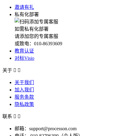
邀请有礼
私有化部署
如需私有化部署
请添加您的专属客服
或致电：010-86393609
教育认证
对标Visio
关于


关于我们
加入我们
服务条款
隐私政策
联系


邮箱：support@processon.com
电话：
010-82796300（个人版）