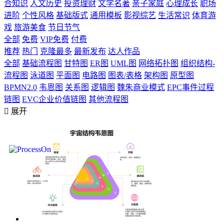
合知识
人文历史
投资理财
文学名著
亲子家庭
心理成长
职场
进阶
个性风格
基础版式
通用模板
影视综艺
生活常识
体育游
戏
旅游美食
节日节气
全部
免费
VIP免费
付费
推荐
热门
克隆最多
最新发布
达人作品
全部
基础流程图
甘特图
ER图
UML图
网络拓扑图
组织结构-
流程图
泳道图
平面图
电路图
图表/表格
架构图
原型图
BPMN2.0
韦恩图
关系图
逻辑图
魏朱商业模式
EPC事件过程
链图
EVC企业价值链图
其他流程图

展开