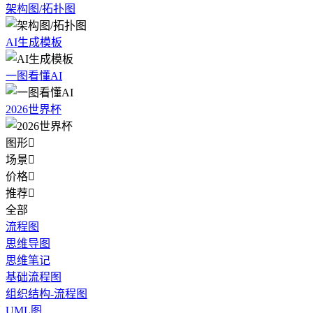
架构图/拓扑图
AI生成模板
一图看懂AI
2026世界杯
图形

场景

价格

推荐

全部
流程图
思维导图
思维笔记
基础流程图
组织结构-流程图
UML图