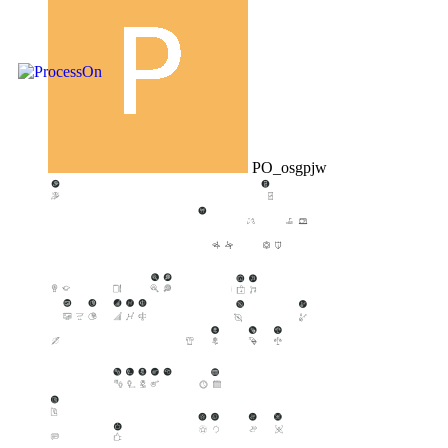
PO_osgpjw