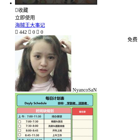

收藏
立即使用
海贼王大事记

442

0

0
免费
NyancoSaN