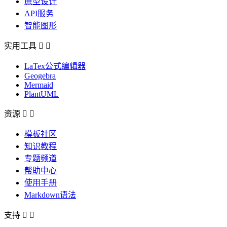
原型设计
API服务
智能图形
实用工具


LaTex公式编辑器
Geogebra
Mermaid
PlantUML
资源


模板社区
知识教程
专题频道
帮助中心
使用手册
Markdown语法
支持

