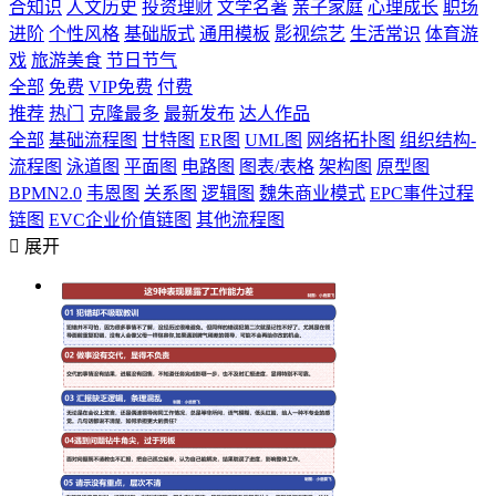
合知识
人文历史
投资理财
文学名著
亲子家庭
心理成长
职场
进阶
个性风格
基础版式
通用模板
影视综艺
生活常识
体育游
戏
旅游美食
节日节气
全部
免费
VIP免费
付费
推荐
热门
克隆最多
最新发布
达人作品
全部
基础流程图
甘特图
ER图
UML图
网络拓扑图
组织结构-
流程图
泳道图
平面图
电路图
图表/表格
架构图
原型图
BPMN2.0
韦恩图
关系图
逻辑图
魏朱商业模式
EPC事件过程
链图
EVC企业价值链图
其他流程图

展开