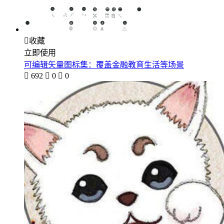

收藏
立即使用
可编辑矢量图标集：覆盖金融教育生活等场景

692

0

0