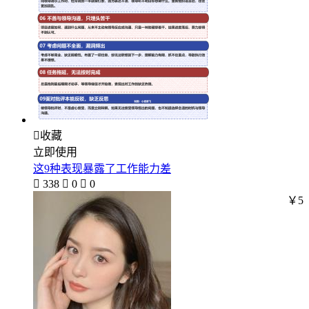

收藏
立即使用
这9种表现暴露了工作能力差

338

0

0
￥5