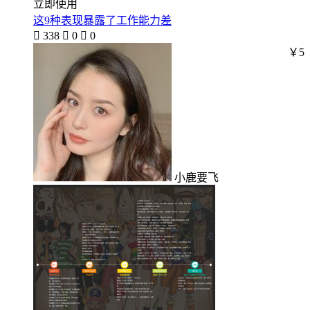
立即使用
这9种表现暴露了工作能力差

338

0

0
￥5
小鹿要飞