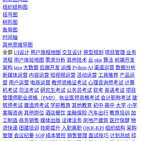
组织结构图
括号图
树形图
鱼骨图
时间轴
其他思维导图
全部
UI设计
用户旅程地图
交互设计
原型规划
项目管理
业务
流程
用户体验地图
需求分析
其他技术
云
php
算法
前端开发
架构
java
大数据
后端开发
运维
Python
AI
渠道运营
数据分析
新媒体运营
内容运营
短视频运营
活动运营
工具推荐
产品运
营
用户运营
电商运营
教师资格证考试
心理咨询师考试
计算
机考试
司法考试
研究生考试
公务员考试
软考
英语考试
项目
管理师职业资格（PMP）
执业医师资格考试
会计职称考试
建
筑师考试
建造师考试
学前教育
其他教育
初中
高中
大学
小学
客服咨询
其他岗位
酒店餐饮
金融保险
汽车出行
教育培训
加
工制造
商务销售
媒体出版
法律法务
房地产建筑
医疗保健
物
流快递
团建培训
技能提升
入职离职
OKR-KPI
组织结构
采购
管理
会议纪要
SOP
成本管控
销售管理
面试技巧
计划总结
综