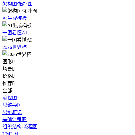
架构图/拓扑图
AI生成模板
一图看懂AI
2026世界杯
图形

场景

价格

推荐

全部
流程图
思维导图
思维笔记
基础流程图
组织结构-流程图
UML图