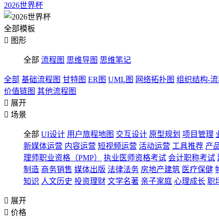
2026世界杯
全部模板

图形
全部
流程图
思维导图
思维笔记
全部
基础流程图
甘特图
ER图
UML图
网络拓扑图
组织结构-
价值链图
其他流程图

展开

场景
全部
UI设计
用户旅程地图
交互设计
原型规划
项目管理
新媒体运营
内容运营
短视频运营
活动运营
工具推荐
产
理师职业资格（PMP）
执业医师资格考试
会计职称考试
制造
商务销售
媒体出版
法律法务
房地产建筑
医疗保健
知识
人文历史
投资理财
文学名著
亲子家庭
心理成长
职

展开

价格