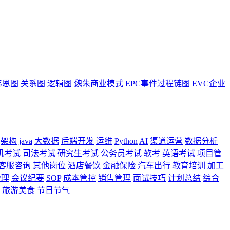
韦恩图
关系图
逻辑图
魏朱商业模式
EPC事件过程链图
EVC企业
架构
java
大数据
后端开发
运维
Python
AI
渠道运营
数据分析
机考试
司法考试
研究生考试
公务员考试
软考
英语考试
项目管
客服咨询
其他岗位
酒店餐饮
金融保险
汽车出行
教育培训
加工
管理
会议纪要
SOP
成本管控
销售管理
面试技巧
计划总结
综合
旅游美食
节日节气