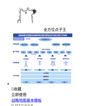
全方位点子王

收藏
立即使用
战略地图基本模板

317

0

0