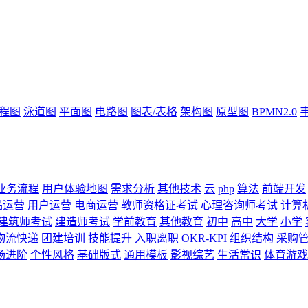
流程图
泳道图
平面图
电路图
图表/表格
架构图
原型图
BPMN2.0
业务流程
用户体验地图
需求分析
其他技术
云
php
算法
前端开发
品运营
用户运营
电商运营
教师资格证考试
心理咨询师考试
计算
建筑师考试
建造师考试
学前教育
其他教育
初中
高中
大学
小学
物流快递
团建培训
技能提升
入职离职
OKR-KPI
组织结构
采购
场进阶
个性风格
基础版式
通用模板
影视综艺
生活常识
体育游戏