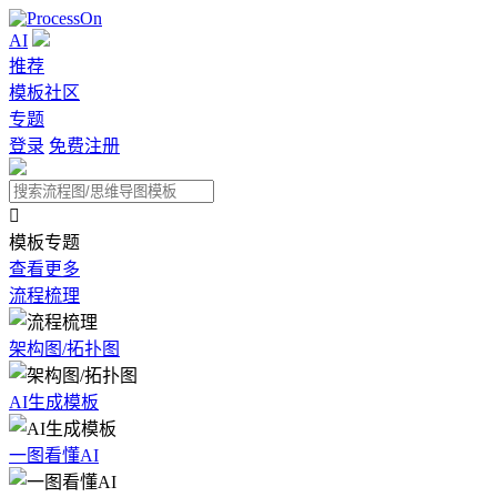
AI
推荐
模板社区
专题
登录
免费注册

模板专题
查看更多
流程梳理
架构图/拓扑图
AI生成模板
一图看懂AI