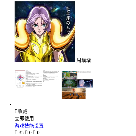
周增增

收藏
立即使用
游戏技能设置

35

0

0