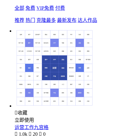
全部
免费
VIP免费
付费
推荐
热门
克隆最多
最新发布
达人作品

收藏
立即使用
运营工作九宫格

1.0k

20

0