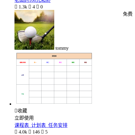
老闆的100元和菸

1.3k

4

0
免费
tommy

收藏
立即使用
课程表_计划表_任务安排

4.0k

146

5