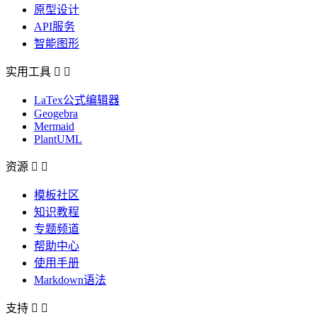
原型设计
API服务
智能图形
实用工具


LaTex公式编辑器
Geogebra
Mermaid
PlantUML
资源


模板社区
知识教程
专题频道
帮助中心
使用手册
Markdown语法
支持

