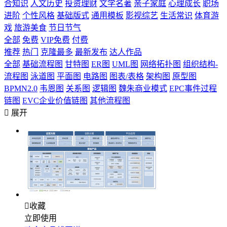
合知识
人文历史
投资理财
文学名著
亲子家庭
心理成长
职场
进阶
个性风格
基础版式
通用模板
影视综艺
生活常识
体育游
戏
旅游美食
节日节气
全部
免费
VIP免费
付费
推荐
热门
克隆最多
最新发布
达人作品
全部
基础流程图
甘特图
ER图
UML图
网络拓扑图
组织结构-
流程图
泳道图
平面图
电路图
图表/表格
架构图
原型图
BPMN2.0
韦恩图
关系图
逻辑图
魏朱商业模式
EPC事件过程
链图
EVC企业价值链图
其他流程图

展开

收藏
立即使用