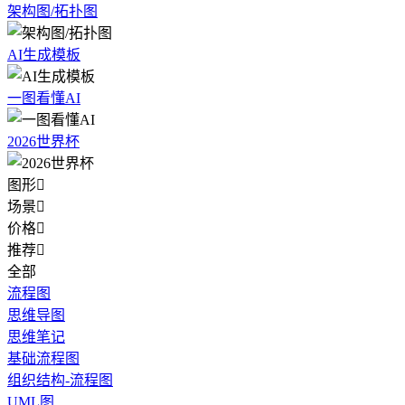
架构图/拓扑图
AI生成模板
一图看懂AI
2026世界杯
图形

场景

价格

推荐

全部
流程图
思维导图
思维笔记
基础流程图
组织结构-流程图
UML图