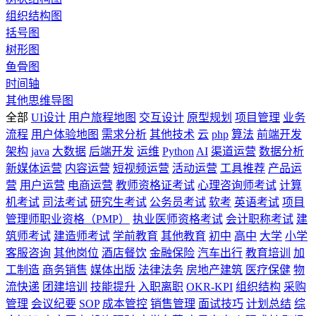
组织结构图
括号图
树形图
鱼骨图
时间轴
其他思维导图
全部
UI设计
用户旅程地图
交互设计
原型规划
项目管理
业务
流程
用户体验地图
需求分析
其他技术
云
php
算法
前端开发
架构
java
大数据
后端开发
运维
Python
AI
渠道运营
数据分析
新媒体运营
内容运营
短视频运营
活动运营
工具推荐
产品运
营
用户运营
电商运营
教师资格证考试
心理咨询师考试
计算
机考试
司法考试
研究生考试
公务员考试
软考
英语考试
项目
管理师职业资格（PMP）
执业医师资格考试
会计职称考试
建
筑师考试
建造师考试
学前教育
其他教育
初中
高中
大学
小学
客服咨询
其他岗位
酒店餐饮
金融保险
汽车出行
教育培训
加
工制造
商务销售
媒体出版
法律法务
房地产建筑
医疗保健
物
流快递
团建培训
技能提升
入职离职
OKR-KPI
组织结构
采购
管理
会议纪要
SOP
成本管控
销售管理
面试技巧
计划总结
综