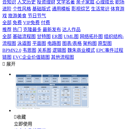
合知识
人文历史
投资理财
文学名著
亲子家庭
心理成长
职场
进阶
个性风格
基础版式
通用模板
影视综艺
生活常识
体育游
戏
旅游美食
节日节气
全部
免费
VIP免费
付费
推荐
热门
克隆最多
最新发布
达人作品
全部
基础流程图
甘特图
ER图
UML图
网络拓扑图
组织结构-
流程图
泳道图
平面图
电路图
图表/表格
架构图
原型图
BPMN2.0
韦恩图
关系图
逻辑图
魏朱商业模式
EPC事件过程
链图
EVC企业价值链图
其他流程图

展开

收藏
立即使用