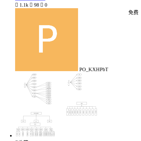

1.1k

98

0
免费
PO_KXHPbT