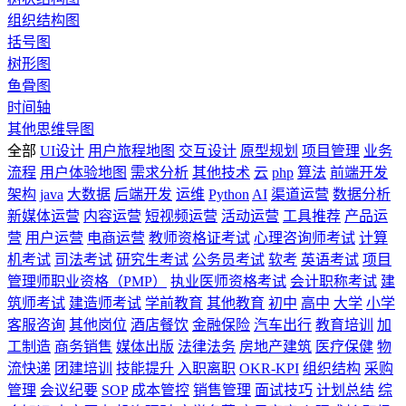
组织结构图
括号图
树形图
鱼骨图
时间轴
其他思维导图
全部
UI设计
用户旅程地图
交互设计
原型规划
项目管理
业务
流程
用户体验地图
需求分析
其他技术
云
php
算法
前端开发
架构
java
大数据
后端开发
运维
Python
AI
渠道运营
数据分析
新媒体运营
内容运营
短视频运营
活动运营
工具推荐
产品运
营
用户运营
电商运营
教师资格证考试
心理咨询师考试
计算
机考试
司法考试
研究生考试
公务员考试
软考
英语考试
项目
管理师职业资格（PMP）
执业医师资格考试
会计职称考试
建
筑师考试
建造师考试
学前教育
其他教育
初中
高中
大学
小学
客服咨询
其他岗位
酒店餐饮
金融保险
汽车出行
教育培训
加
工制造
商务销售
媒体出版
法律法务
房地产建筑
医疗保健
物
流快递
团建培训
技能提升
入职离职
OKR-KPI
组织结构
采购
管理
会议纪要
SOP
成本管控
销售管理
面试技巧
计划总结
综