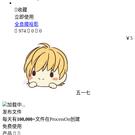

收藏
立即使用
全息膜投影

974

0

0
￥5
五一七
加载中...
发布文件
每天有
100,000+
文件在ProcessOn创建
免费使用
产品

