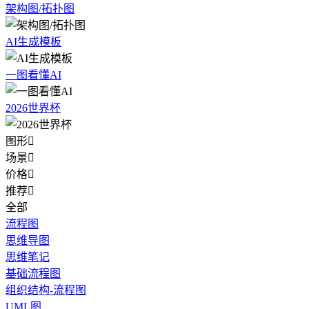
架构图/拓扑图
AI生成模板
一图看懂AI
2026世界杯
图形

场景

价格

推荐

全部
流程图
思维导图
思维笔记
基础流程图
组织结构-流程图
UML图