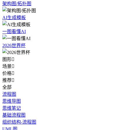
架构图/拓扑图
AI生成模板
一图看懂AI
2026世界杯
图形

场景

价格

推荐

全部
流程图
思维导图
思维笔记
基础流程图
组织结构-流程图
UML图