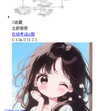

收藏
立即使用
在线考试er图

3.5k

11

1