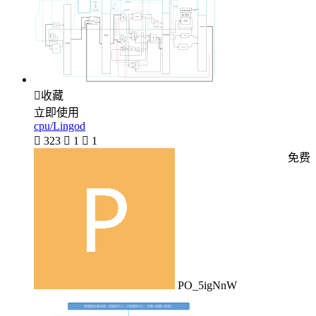

收藏
立即使用
cpu/Lingod

323

1

1
免费
PO_5igNnW