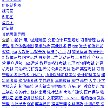
组织结构图
括号图
树形图
鱼骨图
时间轴
其他思维导图
全部
UI设计
用户旅程地图
交互设计
原型规划
项目管理
业务
流程
用户体验地图
需求分析
其他技术
云
php
算法
前端开发
架构
java
大数据
后端开发
运维
Python
AI
渠道运营
数据分析
新媒体运营
内容运营
短视频运营
活动运营
工具推荐
产品运
营
用户运营
电商运营
教师资格证考试
心理咨询师考试
计算
机考试
司法考试
研究生考试
公务员考试
软考
英语考试
项目
管理师职业资格（PMP）
执业医师资格考试
会计职称考试
建
筑师考试
建造师考试
学前教育
其他教育
初中
高中
大学
小学
客服咨询
其他岗位
酒店餐饮
金融保险
汽车出行
教育培训
加
工制造
商务销售
媒体出版
法律法务
房地产建筑
医疗保健
物
流快递
团建培训
技能提升
入职离职
OKR-KPI
组织结构
采购
管理
会议纪要
SOP
成本管控
销售管理
面试技巧
计划总结
综