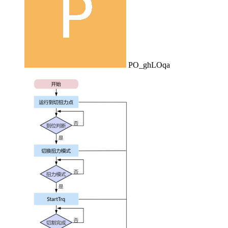
PO_ghLOqa