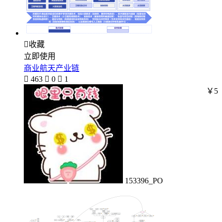

收藏
立即使用
商业航天产业链

463

0

1
￥5
153396_PO