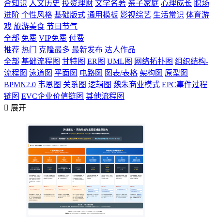
合知识
人文历史
投资理财
文学名著
亲子家庭
心理成长
职场
进阶
个性风格
基础版式
通用模板
影视综艺
生活常识
体育游
戏
旅游美食
节日节气
全部
免费
VIP免费
付费
推荐
热门
克隆最多
最新发布
达人作品
全部
基础流程图
甘特图
ER图
UML图
网络拓扑图
组织结构-
流程图
泳道图
平面图
电路图
图表/表格
架构图
原型图
BPMN2.0
韦恩图
关系图
逻辑图
魏朱商业模式
EPC事件过程
链图
EVC企业价值链图
其他流程图

展开