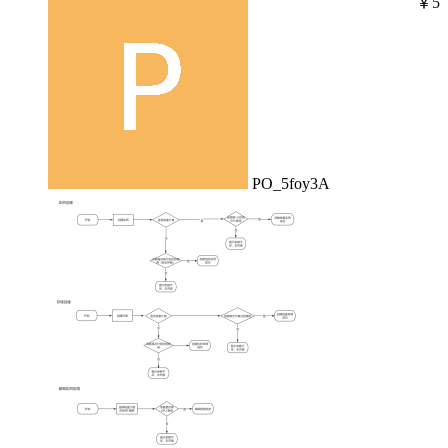
￥5
PO_5foy3A