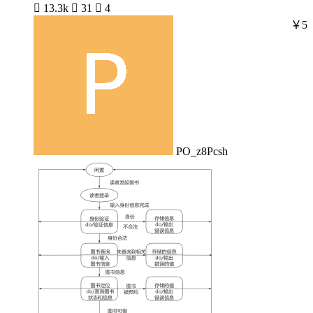

13.3k

31

4
￥5
PO_z8Pcsh