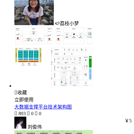
🍉荔枝小梦

收藏
立即使用
大数据支撑平台技术架构图

893

0

0
￥5
刘俊伟